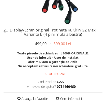
Trotinete Sub 3000 Lei
Trotinete cu Scaun
ATV 150cc
KuKirin G2 Pro
Suporturi pentru telefon
KuKirin G3
Trotinete Peste 3000 Lei
Trotinete cu Cheie
ATV 200cc
Oglinzi retrovizoare
KuKirin G2 Master
Trotinete cu Scaun
Trotinete cu Suspensii
ATV 1000W
Ornamente, stickere & viniluri
KuKirin G1 Pro
Iluminare decorativă
Trotinete cu Cheie
Trotinete cu Ghidon Reglabil
ATV 1500W
KuKirin V1 Pro
Protecții la coliziune
Trotinete cu Baterie Detașabilă
Display/Ecran original Trotineta KuKirin G2 Max,
KuKirin V2
Varianta B (4 pini mufa albastra)
KuKirin S1 Max
499,00 Lei
399,00 Lei
KuKirin A1
KuKirin M4 Max
Toate piesele de schimb sunt 100% ORIGINALE.
KuKirin G2 Ultra
Ușor de înlocuit – Ușor de instalat.
Oferim DOAR o garanție de 7 zile.
KuKirin T3
Nu acceptăm retururi sau schimburi gratuite.
Xiaomi Mi
STOC EPUIZAT
Roți și Anvelope
Anvelope
Cod Produs:
C227
Ai nevoie de ajutor?
0734460460
Anvelope pneumatice
Anvelope solide
Adauga la Favorite
Cere informatii
Camere de aer