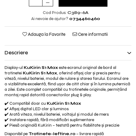
Jante
Valve & extensii
Cod Produs:
C389-6A
Electronică
Ai nevoie de ajutor?
0734460460
Acceleratoare & comenzi
Display-uri / ecrane
Adauga la Favorite
Cere informatii
Lumini / iluminare
Motoare
Descriere
Cabluri motoare
Senzori Hall
Display-ul
KuKirin S1 Max
este ecranul original de bord al
trotinetei
KuKirin S1 Max
, oferind afișaj clar și precis pentru
BMS
viteză, nivelul bateriei, modul de rulare și starea farului. Ecranul are
Baterii
o vizibilitate excelentă, fiind ușor de citit chiar și în lumina puternică
Controlere & Conversoare DC/DC
a zilei. Este complet compatibil cu trotinetele originale, permițând
montaj rapid datorită conectorilor plug & play.
Încărcătoare
✔️ Compatibil doar cu
KuKirin S1 Max
Prize de încărcare
✔️ Afișaj digital LED clar și luminos
Cabluri pentru baterii
✔️ Arată viteza, nivelul bateriei, voltajul și modul de mers
✔️ Instalare rapidă, fără modificări suplimentare
Componente baterii
✔️ Piesă originală KuKirin – testată pentru fiabilitate și precizie
Localizatoare GPS
Disponibil pe
Trotinete-Ieftine.ro
– livrare rapidă