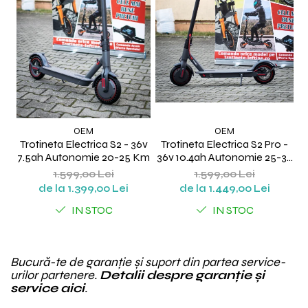
OEM
OEM
Trotineta Electrica S2 - 36v
Trotineta Electrica S2 Pro -
7.5ah Autonomie 20-25 Km
36v 10.4ah Autonomie 25-35
Km
1.599,00 Lei
1.599,00 Lei
de la 1.399,00 Lei
de la 1.449,00 Lei
IN STOC
IN STOC
Bucură-te de garanție și suport din partea service-
urilor partenere.
Detalii despre garanție și
service aici
.