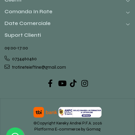
Comanda In Rate
Date Comerciale
Suport Clienti
09:00-17:00
0734460460
trotineteieftine@gmail.com
©Copyright Kereky Andrei P.F.A. 2026
Platforma E-commerce by Gomag