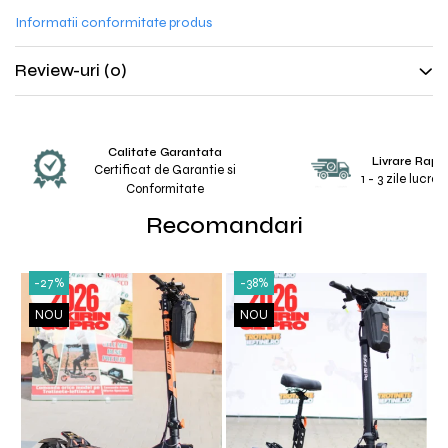
Mecanică
Informatii conformitate produs
Furci / mânere principale & secundare
Pliere, pasadores & tije
Review-uri
(0)
Crickuri / suporturi parcare
Suspensii & amortizoare
Rulmenți
Calitate Garantata
Transmisii & lanțuri
Livrare Rapi
Certificat de Garantie si
1 - 3 zile lucra
Claxoane / sonerii (timbres)
Conformitate
Frâne
Recomandari
Discuri de frana
Plăcuțe de frână
-27%
-38%
Etrieri
NOU
NOU
Cabluri de frână
Manete de frână
Consumabile & Unelte
Conectori
Organizatoare cabluri