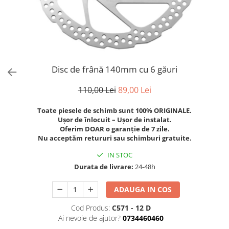
Trotinete Sub 3000 Lei
Trotinete cu Scaun
ATV 150cc
KuKirin G2 Pro
Suporturi pentru telefon
KuKirin G3
Trotinete Peste 3000 Lei
Trotinete cu Cheie
ATV 200cc
Oglinzi retrovizoare
KuKirin G2 Master
Trotinete cu Scaun
Trotinete cu Suspensii
ATV 1000W
Ornamente, stickere & viniluri
KuKirin G1 Pro
Iluminare decorativă
Trotinete cu Cheie
Trotinete cu Ghidon Reglabil
ATV 1500W
KuKirin V1 Pro
Protecții la coliziune
Trotinete cu Baterie Detașabilă
KuKirin V2
Disc de frână 140mm cu 6 găuri
KuKirin S1 Max
110,00 Lei
89,00 Lei
KuKirin A1
KuKirin M4 Max
Toate piesele de schimb sunt 100% ORIGINALE.
Ușor de înlocuit – Ușor de instalat.
KuKirin G2 Ultra
Oferim DOAR o garanție de 7 zile.
KuKirin T3
Nu acceptăm retururi sau schimburi gratuite.
Xiaomi Mi
IN STOC
Roți și Anvelope
Durata de livrare:
24-48h
Anvelope
ADAUGA IN COS
Anvelope pneumatice
Anvelope solide
Cod Produs:
C571 - 12 D
Camere de aer
Ai nevoie de ajutor?
0734460460