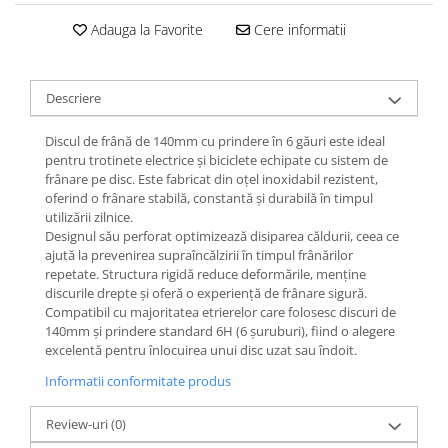
Jante
Valve & extensii
Adauga la Favorite
Cere informatii
Electronică
Acceleratoare & comenzi
Descriere
Display-uri / ecrane
Lumini / iluminare
Discul de frână de 140mm cu prindere în 6 găuri este ideal
pentru trotinete electrice și biciclete echipate cu sistem de
Motoare
frânare pe disc. Este fabricat din oțel inoxidabil rezistent,
Cabluri motoare
oferind o frânare stabilă, constantă și durabilă în timpul
Senzori Hall
utilizării zilnice.
Designul său perforat optimizează disiparea căldurii, ceea ce
BMS
ajută la prevenirea supraîncălzirii în timpul frânărilor
Baterii
repetate. Structura rigidă reduce deformările, menține
Controlere & Conversoare DC/DC
discurile drepte și oferă o experiență de frânare sigură.
Compatibil cu majoritatea etrierelor care folosesc discuri de
Încărcătoare
140mm și prindere standard 6H (6 șuruburi), fiind o alegere
Prize de încărcare
excelentă pentru înlocuirea unui disc uzat sau îndoit.
Cabluri pentru baterii
Informatii conformitate produs
Componente baterii
Localizatoare GPS
Review-uri
(0)