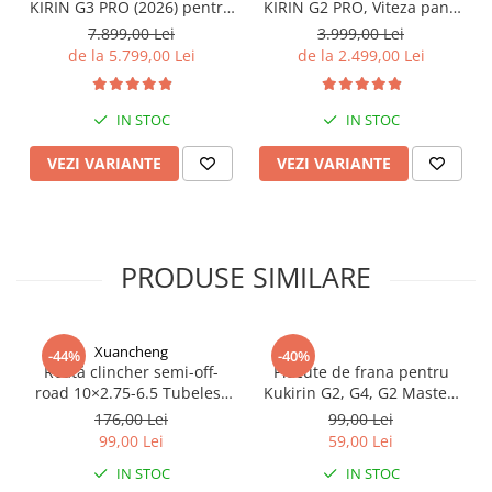
Organizatoare cabluri
KIRIN G3 PRO (2026) pentru
KIRIN G2 PRO, Viteza pana
Teren Accidentat (Off-Road
la 45km/h, Autonomie
Unelte & truse
7.899,00 Lei
3.999,00 Lei
Electric Scooter) - Motor
55Km, Motor 600W, 48V
de la 5.799,00 Lei
de la 2.499,00 Lei
Adezivi & pastă termoconductoare
Dual 2x1200W, Autonomie
15Ah
Rulouri de nichel
de 80km, Viteză Până la
65km/h, Baterie 52V 23.2Ah
Tuburi termocontractabile
IN STOC
IN STOC
Șuruburi / kituri prindere
VEZI VARIANTE
VEZI VARIANTE
Publicitate & elemente expo
PRODUSE SIMILARE
Xuancheng
-44%
-40%
Roată clincher semi-off-
Placute de frana pentru
road 10×2.75-6.5 Tubeless
Kukirin G2, G4, G2 Master,
[Xuancheng]
G3 Pro
176,00 Lei
99,00 Lei
99,00 Lei
59,00 Lei
IN STOC
IN STOC