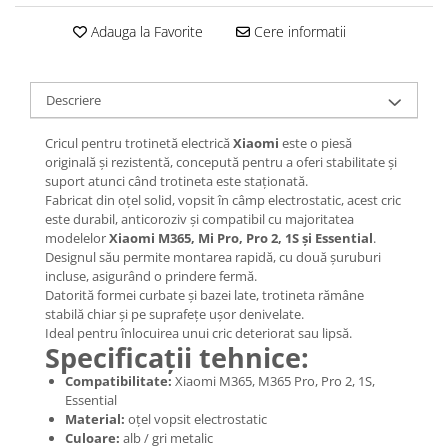
Jante
Valve & extensii
Adauga la Favorite
Cere informatii
Electronică
Acceleratoare & comenzi
Descriere
Display-uri / ecrane
Lumini / iluminare
Cricul pentru trotinetă electrică
Xiaomi
este o piesă
originală și rezistentă, concepută pentru a oferi stabilitate și
Motoare
suport atunci când trotineta este staționată.
Cabluri motoare
Fabricat din oțel solid, vopsit în câmp electrostatic, acest cric
Senzori Hall
este durabil, anticoroziv și compatibil cu majoritatea
modelelor
Xiaomi M365, Mi Pro, Pro 2, 1S și Essential
.
BMS
Designul său permite montarea rapidă, cu două șuruburi
Baterii
incluse, asigurând o prindere fermă.
Controlere & Conversoare DC/DC
Datorită formei curbate și bazei late, trotineta rămâne
stabilă chiar și pe suprafețe ușor denivelate.
Încărcătoare
Ideal pentru înlocuirea unui cric deteriorat sau lipsă.
Prize de încărcare
Specificații tehnice:
Cabluri pentru baterii
Compatibilitate:
Xiaomi M365, M365 Pro, Pro 2, 1S,
Componente baterii
Essential
Material:
oțel vopsit electrostatic
Localizatoare GPS
Culoare:
alb / gri metalic