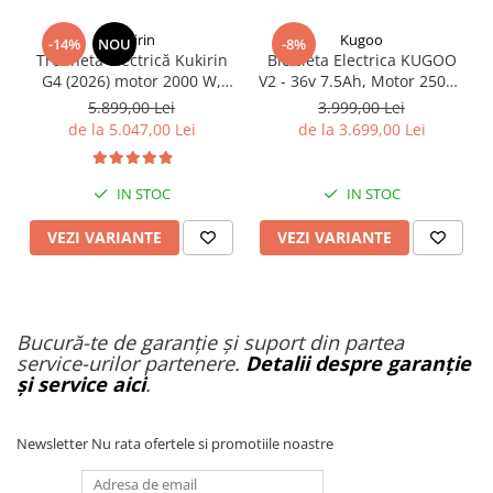
KuKirin
Kugoo
-14%
NOU
-8%
Trotinetă electrică Kukirin
Bicicleta Electrica KUGOO
G4 (2026) motor 2000 W,
V2 - 36v 7.5Ah, Motor 250W,
viteză maximă 70 km/h,
25Km/h, Roti 20''
5.899,00 Lei
3.999,00 Lei
baterie cu litiu 60 V 20 Ah,
de la 5.047,00 Lei
de la 3.699,00 Lei
anvelope de 11 inchi
IN STOC
IN STOC
VEZI VARIANTE
VEZI VARIANTE
Bucură-te de garanție și suport din partea
service-urilor partenere.
Detalii despre garanție
și service aici
.
Newsletter
Nu rata ofertele si promotiile noastre