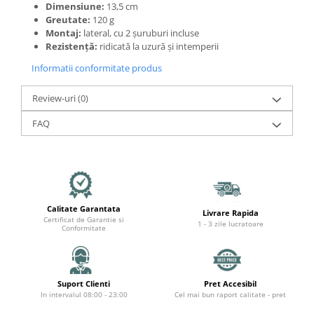
Mecanică
Dimensiune:
13,5 cm
Greutate:
120 g
Furci / mânere principale &
Montaj:
lateral, cu 2 șuruburi incluse
secundare
Rezistență:
ridicată la uzură și intemperii
Pliere, pasadores & tije
Informatii conformitate produs
Crickuri / suporturi parcare
Suspensii & amortizoare
Review-uri
(0)
Rulmenți
FAQ
Transmisii & lanțuri
Claxoane / sonerii (timbres)
Frâne
Discuri de frana
Plăcuțe de frână
Calitate Garantata
Livrare Rapida
Certificat de Garantie si
Etrieri
1 - 3 zile lucratoare
Conformitate
Cabluri de frână
Manete de frână
Consumabile & Unelte
Suport Clienti
Pret Accesibil
In intervalul 08:00 - 23:00
Cel mai bun raport calitate - pret
Conectori