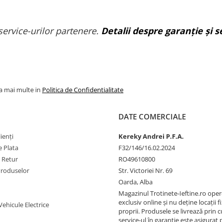
service-urilor partenere.
Detalii despre garanție și se
la mai multe in
Politica de Confidentialitate
DATE COMERCIALE
ienți
Kereky Andrei P.F.A.
 Plata
F32/146/16.02.2024
e Retur
RO49610800
Produselor
Str. Victoriei Nr. 69
Oarda, Alba
Magazinul Trotinete-Ieftine.ro ope
exclusiv online și nu deține locații fi
Vehicule Electrice
proprii. Produsele se livrează prin cu
service-ul în garanție este asigurat 