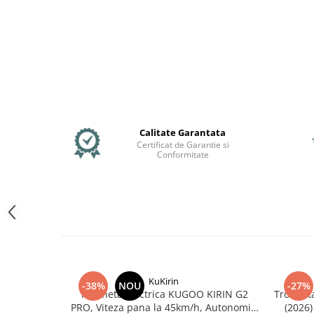
Jante
Valve & extensii
Electronică
Acceleratoare & comenzi
Display-uri / ecrane
Lumini / iluminare
Motoare
Cabluri motoare
Calitate Garantata
Certificat de Garantie si
Senzori Hall
Conformitate
BMS
Baterii
Controlere & Conversoare DC/DC
Încărcătoare
Prize de încărcare
Cabluri pentru baterii
Componente baterii
KuKirin
-38%
NOU
-27%
Trotineta Electrica KUGOO KIRIN G2
Trotinet
Localizatoare GPS
PRO, Viteza pana la 45km/h, Autonomie
(2026)