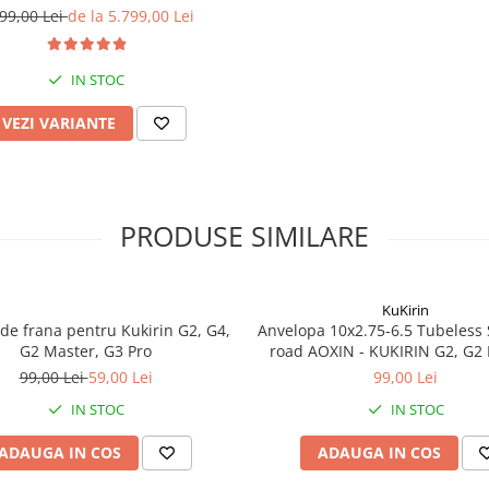
Electric Scooter) - Motor Dual
99,00 Lei
de la 5.799,00 Lei
W, Autonomie de 80km, Viteză
la 65km/h, Baterie 52V 23.2Ah
IN STOC
VEZI VARIANTE
PRODUSE SIMILARE
KuKirin
 de frana pentru Kukirin G2, G4,
Anvelopa 10x2.75-6.5 Tubeless 
G2 Master, G3 Pro
road AOXIN - KUKIRIN G2, G2 
A1, T3
99,00 Lei
59,00 Lei
99,00 Lei
IN STOC
IN STOC
ADAUGA IN COS
ADAUGA IN COS