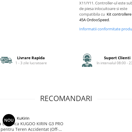
X11/Y11. Controller-ul este s
de piesa inlocuitoare si este
compatibila cu
Kit controller
45A OrdooSpeed
.
Informatii conformitate prod
Livrare Rapida
Suport Clienti
1 - 3 zile lucratoare
In intervalul 08:00 - 2
RECOMANDARI
KuKirin
NOU
a Electrica KUGOO KIRIN G3 PRO
 pentru Teren Accidentat (Off-