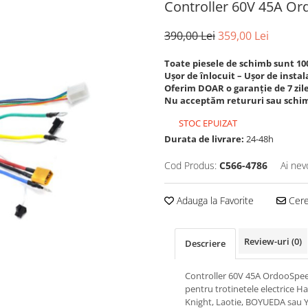
Controller 60V 45A O
390,00 Lei
359,00 Lei
Toate piesele de schimb sunt 1
Ușor de înlocuit – Ușor de instal
Oferim DOAR o garanție de 7 zile
Nu acceptăm retururi sau schim
STOC EPUIZAT
Durata de livrare:
24-48h
Cod Produs:
C566-4786
Ai nev
Adauga la Favorite
Cere 
Review-uri
(0)
Descriere
Controller 60V 45A OrdooSpe
pentru trotinetele electrice Ha
Knight, Laotie, BOYUEDA sau