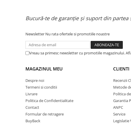
Organizatoare cabluri
Unelte & truse
Adezivi & pastă termoconductoare
Bucură-te de garanție și suport din partea 
Rulouri de nichel
Tuburi termocontractabile
Newsletter
Nu rata ofertele si promotiile noastre
Șuruburi / kituri prindere
Publicitate & elemente expo
Vreau sa primesc newsletter cu promotiile magazinului. Af
MAGAZINUL MEU
CLIENTI
Despre noi
Recenzii Cl
Termeni si conditii
Metode de
Livrare
Politica d
Politica de Confidentialitate
Garantia 
Contact
ANPC
Formular de retragere
Service
BuyBack
Legislatie 