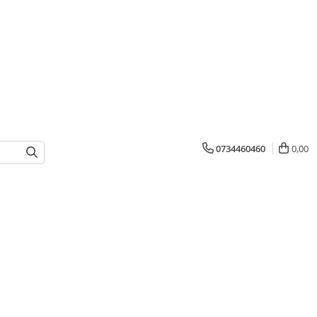
0734460460
0,00