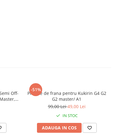
-51%
-28%
Semi Off-
Placute de frana pentru Kukirin G4 G2
Accelerați
Master,
G2 master/ A1
99,00 Lei
49,00 Lei
1
IN STOC
ADAUGA IN COS
AD