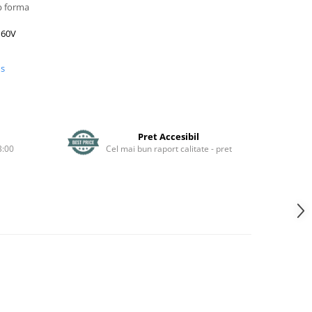
ub forma
e 60V
us
Pret Accesibil
3:00
Cel mai bun raport calitate - pret