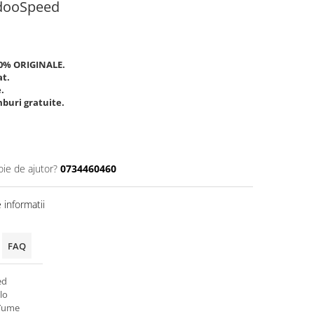
rdooSpeed
00% ORIGINALE.
at.
.
buri gratuite.
oie de ajutor?
0734460460
informatii
FAQ
ed
lo
 Yume