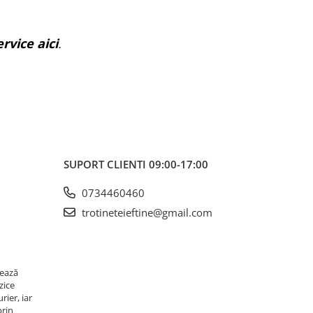
rvice aici
.
SUPORT CLIENTI
09:00-17:00
0734460460
trotineteieftine@gmail.com
rează
zice
rier, iar
prin