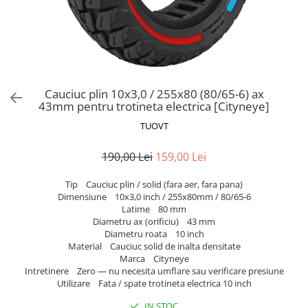
Trotinete Sub 3000 Lei
Trotinete cu Scaun
ATV 150cc
KuKirin G2 Pro
Suporturi pentru telefon
KuKirin G3
Trotinete Peste 3000 Lei
Trotinete cu Cheie
ATV 200cc
Oglinzi retrovizoare
KuKirin G2 Master
Trotinete cu Scaun
Trotinete cu Suspensii
ATV 1000W
Ornamente, stickere & viniluri
KuKirin G1 Pro
Iluminare decorativă
Trotinete cu Cheie
Trotinete cu Ghidon Reglabil
ATV 1500W
KuKirin V1 Pro
Protecții la coliziune
Trotinete cu Baterie Detașabilă
KuKirin V2
Cauciuc plin 10x3,0 / 255x80 (80/65-6) ax
43mm pentru trotineta electrica [Cityneye]
KuKirin S1 Max
TUOVT
KuKirin A1
KuKirin M4 Max
190,00 Lei
159,00 Lei
KuKirin G2 Ultra
KuKirin T3
Tip Cauciuc plin / solid (fara aer, fara pana)
Dimensiune 10x3,0 inch / 255x80mm / 80/65-6
Xiaomi Mi
Latime 80 mm
Roți și Anvelope
Diametru ax (orificiu) 43 mm
Diametru roata 10 inch
Anvelope
Material Cauciuc solid de inalta densitate
Anvelope pneumatice
Marca Cityneye
Intretinere Zero — nu necesita umflare sau verificare presiune
Anvelope solide
Utilizare Fata / spate trotineta electrica 10 inch
Camere de aer
IN STOC