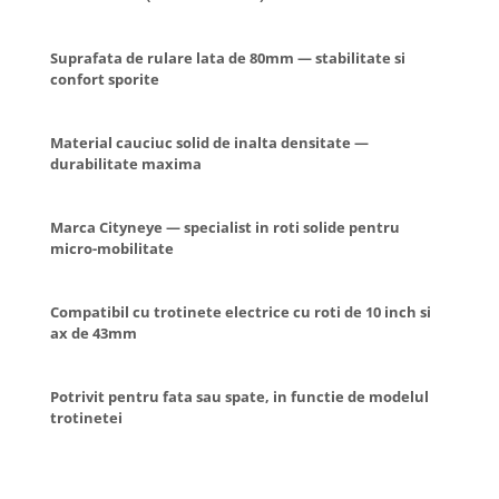
Organizatoare cabluri
Unelte & truse
Suprafata de rulare lata de 80mm — stabilitate si
Adezivi & pastă termoconductoare
confort sporite
Rulouri de nichel
Tuburi termocontractabile
Material cauciuc solid de inalta densitate —
Șuruburi / kituri prindere
durabilitate maxima
Publicitate & elemente expo
Marca Cityneye — specialist in roti solide pentru
micro-mobilitate
Compatibil cu trotinete electrice cu roti de 10 inch si
ax de 43mm
Potrivit pentru fata sau spate, in functie de modelul
trotinetei