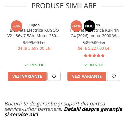
PRODUSE SIMILARE
Kugoo
KuKirin
-8%
-14%
NOU
Bicicleta Electrica KUGOO
Trotinetă electrică Kukirin
V2 - 36v 7.5Ah, Motor 250W,
G4 (2026) motor 2000 W,
25Km/h, Roti 20''
viteză maximă 70 km/h,
3.999,00 Lei
5.899,00 Lei
baterie cu litiu 60 V 20 Ah,
de la 3.699,00 Lei
de la 5.227,00 Lei
anvelope de 11 inchi
IN STOC
IN STOC
VEZI VARIANTE
VEZI VARIANTE
Bucură-te de garanție și suport din partea
service-urilor partenere.
Detalii despre garanție
și service aici
.