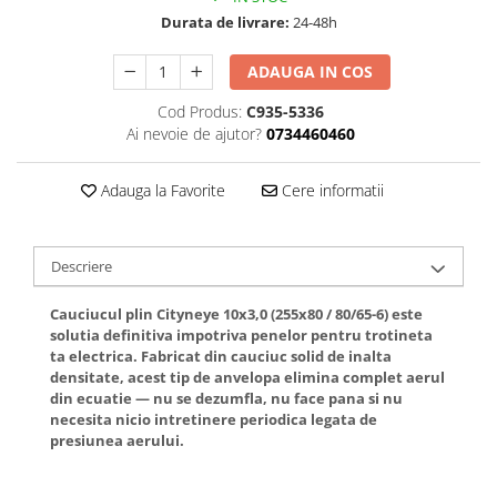
Jante
Durata de livrare:
24-48h
Valve & extensii
Electronică
ADAUGA IN COS
Acceleratoare & comenzi
Cod Produs:
C935-5336
Display-uri / ecrane
Ai nevoie de ajutor?
0734460460
Lumini / iluminare
Motoare
Adauga la Favorite
Cere informatii
Cabluri motoare
Senzori Hall
BMS
Descriere
Baterii
Cauciucul plin Cityneye 10x3,0 (255x80 / 80/65-6) este
Controlere & Conversoare DC/DC
solutia definitiva impotriva penelor pentru trotineta
Încărcătoare
ta electrica. Fabricat din cauciuc solid de inalta
densitate, acest tip de anvelopa elimina complet aerul
Prize de încărcare
din ecuatie — nu se dezumfla, nu face pana si nu
Cabluri pentru baterii
necesita nicio intretinere periodica legata de
Componente baterii
presiunea aerului.
Localizatoare GPS