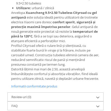
Mecanică
9.5×2.50 tubeless
Furci / mânere principale &
Utilizare:
urbană / zilnică
secundare
Anvelopa
Xuancheng 9.5×2.50 Tubeless Cityroad cu gel
antipană
este soluția ideală pentru utilizatorii de trotinete
Pliere, pasadores & tije
electrice Xiaomi care doresc
confort sporit, siguranță și
Crickuri / suporturi parcare
protecție maximă împotriva penelor
. Gelul antipană de
nouă generație este proiectat să reziste la
temperaturi de
Suspensii & amortizoare
până la 120°C
, fără a se topi sau deteriora, asigurând o
Rulmenți
etanșare eficientă a perforațiilor mici.
Transmisii & lanțuri
Profilul Cityroad oferă o rulare lină și silențioasă, cu
stabilitate foarte bună în viraje și la frânare, inclusiv pe
Claxoane / sonerii (timbres)
carosabil umed. Construcția tubeless elimină camera de aer,
Frâne
reducând semnificativ riscul de pană și menținând
presiunea constantă pe termen lung.
Discuri de frana
Datorită lățimii mai mari de 2.50, această anvelopă
Plăcuțe de frână
îmbunătățește confortul și absorbția vibrațiilor, fiind ideală
Etrieri
pentru utilizare zilnică, navetă și deplasări urbane frecvente.
Cabluri de frână
Informatii conformitate produs
Manete de frână
Review-uri
(0)
Consumabile & Unelte
Conectori
FAQ