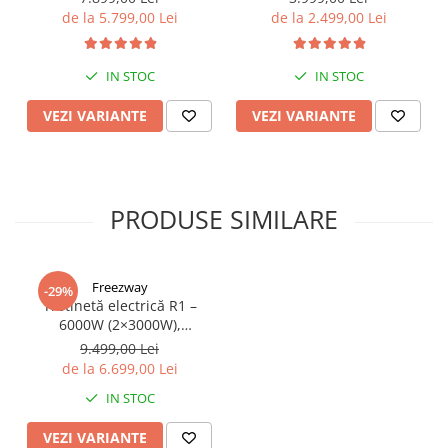
Electric Scooter) - Motor
55Km, Motor 600W, 48V
de la 5.799,00 Lei
de la 2.499,00 Lei
Dual 2x1200W, Autonomie
15Ah
de 80km, Viteză Până la
65km/h, Baterie 52V 23.2Ah
IN STOC
IN STOC
VEZI VARIANTE
VEZI VARIANTE
PRODUSE SIMILARE
Freezway
-29%
Trotinetă electrică R1 –
6000W (2×3000W),
autonomie 100 km, viteză
9.499,00 Lei
90 km/h, suspensie dublă,
de la 6.699,00 Lei
frâne hidraulice
IN STOC
VEZI VARIANTE