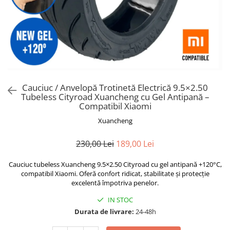
Trotinete Sub 3000 Lei
Trotinete cu Scaun
ATV 150cc
KuKirin G2 Pro
Suporturi pentru telefon
KuKirin G3
Trotinete Peste 3000 Lei
Trotinete cu Cheie
ATV 200cc
Oglinzi retrovizoare
KuKirin G2 Master
Trotinete cu Scaun
Trotinete cu Suspensii
ATV 1000W
Ornamente, stickere & viniluri
KuKirin G1 Pro
Iluminare decorativă
Trotinete cu Cheie
Trotinete cu Ghidon Reglabil
ATV 1500W
KuKirin V1 Pro
Protecții la coliziune
Trotinete cu Baterie Detașabilă
KuKirin V2
KuKirin S1 Max
Cauciuc / Anvelopă Trotinetă Electrică 9.5×2.50
KuKirin A1
Tubeless Cityroad Xuancheng cu Gel Antipană –
Compatibil Xiaomi
KuKirin M4 Max
Xuancheng
KuKirin G2 Ultra
KuKirin T3
230,00 Lei
189,00 Lei
Xiaomi Mi
Roți și Anvelope
Cauciuc tubeless Xuancheng 9.5×2.50 Cityroad cu gel antipană +120°C,
compatibil Xiaomi. Oferă confort ridicat, stabilitate și protecție
Anvelope
excelentă împotriva penelor.
Anvelope pneumatice
IN STOC
Anvelope solide
Durata de livrare:
24-48h
Camere de aer