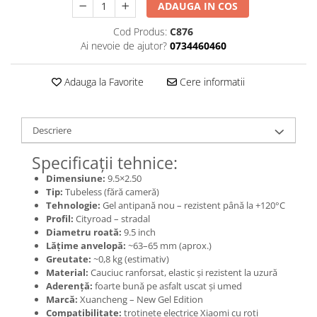
Jante
ADAUGA IN COS
Valve & extensii
Cod Produs:
C876
Electronică
Ai nevoie de ajutor?
0734460460
Acceleratoare & comenzi
Display-uri / ecrane
Adauga la Favorite
Cere informatii
Lumini / iluminare
Motoare
Descriere
Cabluri motoare
Senzori Hall
Specificații tehnice:
BMS
Dimensiune:
9.5×2.50
Baterii
Tip:
Tubeless (fără cameră)
Tehnologie:
Gel antipană nou – rezistent până la +120°C
Controlere & Conversoare DC/DC
Profil:
Cityroad – stradal
Încărcătoare
Diametru roată:
9.5 inch
Prize de încărcare
Lățime anvelopă:
~63–65 mm (aprox.)
Greutate:
~0,8 kg (estimativ)
Cabluri pentru baterii
Material:
Cauciuc ranforsat, elastic și rezistent la uzură
Componente baterii
Aderență:
foarte bună pe asfalt uscat și umed
Localizatoare GPS
Marcă:
Xuancheng – New Gel Edition
Compatibilitate:
trotinete electrice Xiaomi cu roți