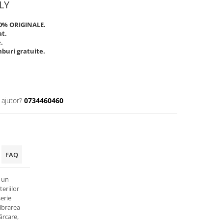
LY
00% ORIGINALE.
at.
.
buri gratuite.
 ajutor?
0734460460
FAQ
 un
eriilor
serie
librarea
ărcare,