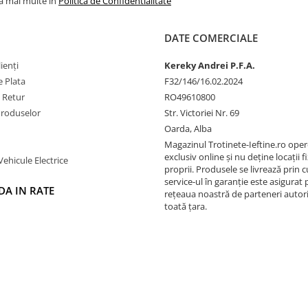
la mai multe in
Politica de Confidentialitate
DATE COMERCIALE
ienți
Kereky Andrei P.F.A.
 Plata
F32/146/16.02.2024
e Retur
RO49610800
Produselor
Str. Victoriei Nr. 69
Oarda, Alba
Magazinul Trotinete-Ieftine.ro ope
exclusiv online și nu deține locații fi
Vehicule Electrice
proprii. Produsele se livrează prin cu
service-ul în garanție este asigurat 
A IN RATE
rețeaua noastră de parteneri autori
toată țara.