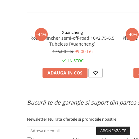
Organizatoare cabluri
Unelte & truse
Adezivi & pastă termoconductoare
Rulouri de nichel
Xuancheng
Tuburi termocontractabile
-44%
-40%
Roată clincher semi-off-road 10×2.75-6.5
Placute
Șuruburi / kituri prindere
Tubeless [Xuancheng]
Publicitate & elemente expo
176,00 Lei
99,00 Lei
IN STOC
ADAUGA IN COS
Bucură-te de garanție și suport din partea 
Newsletter
Nu rata ofertele si promotiile noastre