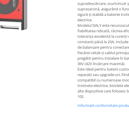
supradescărcare, scurtcircuit ș
suprasarcină, asigurând o fun
sigură și stabilă a bateriei trot
electrice.
Modelul DALY este recunoscu
fiabilitatea ridicată, răcirea efi
toleranța excelentă la curenți 
constanți până la 20A. Include
de balansare pentru conectar
fiecărei celule și cablul princip
pregătit pentru instalare în bat
36V (42V încărcare maximă).
Este ideal pentru baterii cust
reparații sau upgrade-uri, fiin
compatibil cu numeroase mod
trotinete electrice, biciclete ele
alte dispozitive care folosesc b
10S.
Informatii conformitate prod