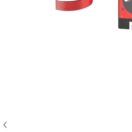
Jante
Valve & extensii
Electronică
Acceleratoare & comenzi
Display-uri / ecrane
Lumini / iluminare
Motoare
Cabluri motoare
Senzori Hall
BMS
Baterii
Controlere & Conversoare DC/DC
Încărcătoare
Prize de încărcare
Cabluri pentru baterii
Componente baterii
Localizatoare GPS