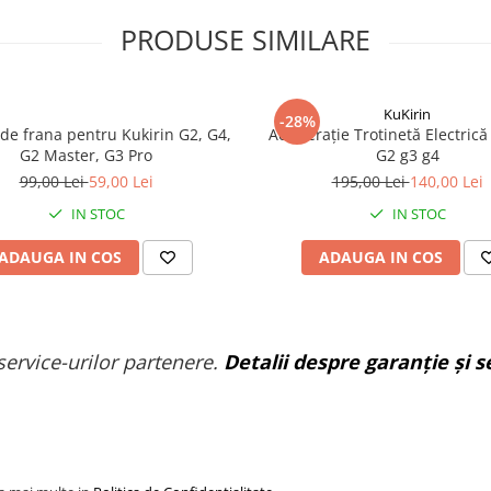
PRODUSE SIMILARE
KuKirin
-28%
 de frana pentru Kukirin G2, G4,
Accelerație Trotinetă Electrică
G2 Master, G3 Pro
G2 g3 g4
99,00 Lei
59,00 Lei
195,00 Lei
140,00 Lei
IN STOC
IN STOC
ADAUGA IN COS
ADAUGA IN COS
service-urilor partenere.
Detalii despre garanție și se