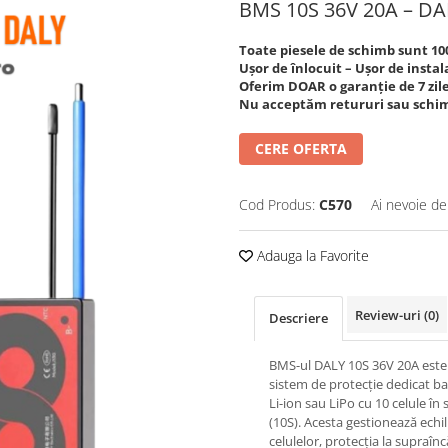
BMS 10S 36V 20A – DA
Toate piesele de schimb sunt 1
Ușor de înlocuit – Ușor de instal
Oferim DOAR o garanție de 7 zile
Nu acceptăm retururi sau schim
CERE OFERTA
Cod Produs:
C570
Ai nevoie de
Adauga la Favorite
Review-uri
(0)
Descriere
BMS-ul DALY 10S 36V 20A este
sistem de protecție dedicat bat
Li-ion sau LiPo cu 10 celule în 
(10S). Acesta gestionează echi
celulelor, protecția la supraînc