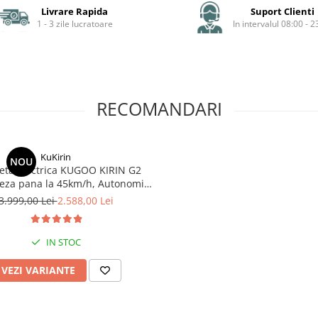
Livrare Rapida
Suport Clienti
1 - 3 zile lucratoare
In intervalul 08:00 - 2
RECOMANDARI
KuKirin
NOU
neta Electrica KUGOO KIRIN G2
teza pana la 45km/h, Autonomie
Km, Motor 600W, 48V 15Ah
3.999,00 Lei
2.588,00 Lei
IN STOC
VEZI VARIANTE