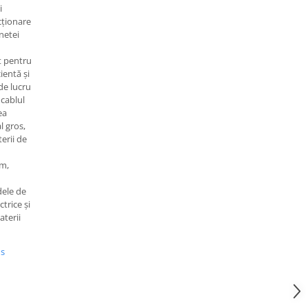
i
cționare
inetei
t pentru
cientă și
de lucru
 cablul
ea
al gros,
erii de
om,
d
ele de
ctrice și
aterii
us