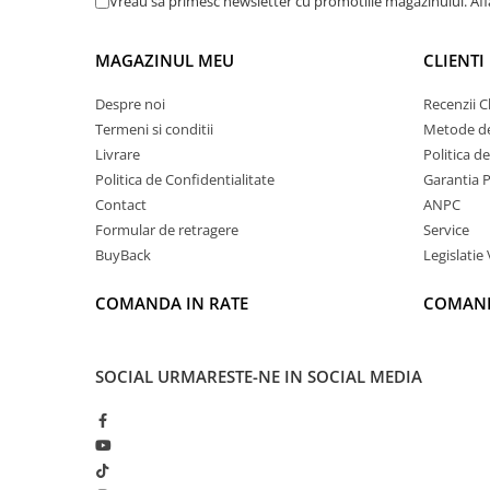
Vreau sa primesc newsletter cu promotiile magazinului. Af
MAGAZINUL MEU
CLIENTI
Despre noi
Recenzii Cl
Termeni si conditii
Metode de
Livrare
Politica d
Politica de Confidentialitate
Garantia 
Contact
ANPC
Formular de retragere
Service
BuyBack
Legislatie 
COMANDA IN RATE
COMAND
SOCIAL
URMARESTE-NE IN SOCIAL MEDIA