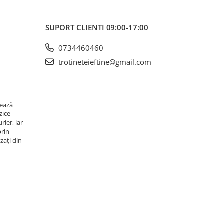
SUPORT CLIENTI
09:00-17:00
0734460460
trotineteieftine@gmail.com
rează
zice
rier, iar
prin
zați din