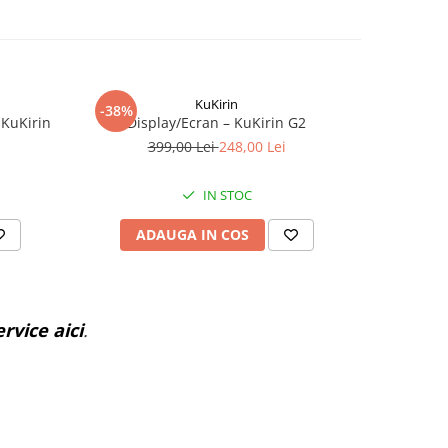
KuKirin
-38%
-51%
 KuKirin
Display/Ecran – KuKirin G2
Placute d
399,00 Lei
248,00 Lei
IN STOC
ADAUGA IN COS
AD
rvice aici
.