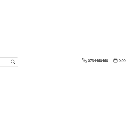
0734460460
0,00