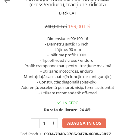
Trotinete Sub 3000 Lei
Trotinete cu Scaun
ATV 150cc
KuKirin G2 Pro
Suporturi pentru telefon
(cross/enduro), tracțiune ridicată
KuKirin G3
Trotinete Peste 3000 Lei
Trotinete cu Cheie
ATV 200cc
Oglinzi retrovizoare
Black CAT
KuKirin G2 Master
Trotinete cu Scaun
Trotinete cu Suspensii
ATV 1000W
Ornamente, stickere & viniluri
KuKirin G1 Pro
240,00 Lei
199,00 Lei
Iluminare decorativă
Trotinete cu Cheie
Trotinete cu Ghidon Reglabil
ATV 1500W
KuKirin V1 Pro
Protecții la coliziune
Trotinete cu Baterie Detașabilă
- Dimensiune: 90/100-16
KuKirin V2
- Diametru jantă: 16 inch
KuKirin S1 Max
- Lățime: 90 mm
- Înălțime profil: 100%
KuKirin A1
- Tip: off-road / cross / enduro
KuKirin M4 Max
- Profil: crampoane mari pentru tracțiune maximă
KuKirin G2 Ultra
- Utilizare: motocross, enduro
- Montaj: față sau spate (în funcție de configurație)
KuKirin T3
- Construcție: diagonală (bias-ply)
Xiaomi Mi
- Aderență: excelentă pe noroi, nisip, teren accidentat
- Utilizare recomandată: off-road
Roți și Anvelope
IN STOC
Anvelope
Durata de livrare:
24-48h
Anvelope pneumatice
Anvelope solide
ADAUGA IN COS
Camere de aer
Cod Produs:
C934-7940-3705-9478-4600--3827