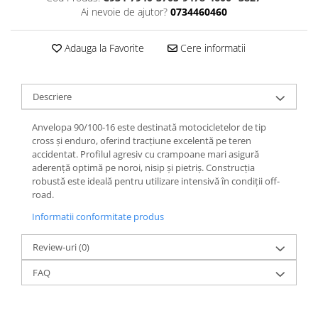
Jante
Ai nevoie de ajutor?
0734460460
Valve & extensii
Electronică
Adauga la Favorite
Cere informatii
Acceleratoare & comenzi
Display-uri / ecrane
Lumini / iluminare
Descriere
Motoare
Anvelopa 90/100-16 este destinată motocicletelor de tip
Cabluri motoare
cross și enduro, oferind tracțiune excelentă pe teren
Senzori Hall
accidentat. Profilul agresiv cu crampoane mari asigură
aderență optimă pe noroi, nisip și pietriș. Construcția
BMS
robustă este ideală pentru utilizare intensivă în condiții off-
Baterii
road.
Controlere & Conversoare DC/DC
Informatii conformitate produs
Încărcătoare
Prize de încărcare
Review-uri
(0)
Cabluri pentru baterii
FAQ
Componente baterii
Localizatoare GPS