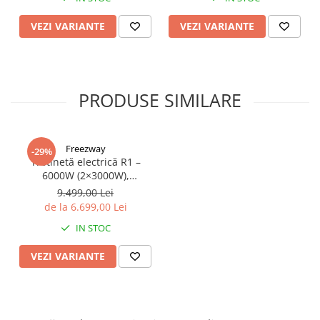
Organizatoare cabluri
Unelte & truse
VEZI VARIANTE
VEZI VARIANTE
Adezivi & pastă termoconductoare
Rulouri de nichel
Tuburi termocontractabile
PRODUSE SIMILARE
Șuruburi / kituri prindere
Publicitate & elemente expo
Freezway
-29%
Trotinetă electrică R1 –
6000W (2×3000W),
autonomie 100 km, viteză
9.499,00 Lei
90 km/h, suspensie dublă,
de la 6.699,00 Lei
frâne hidraulice
IN STOC
VEZI VARIANTE