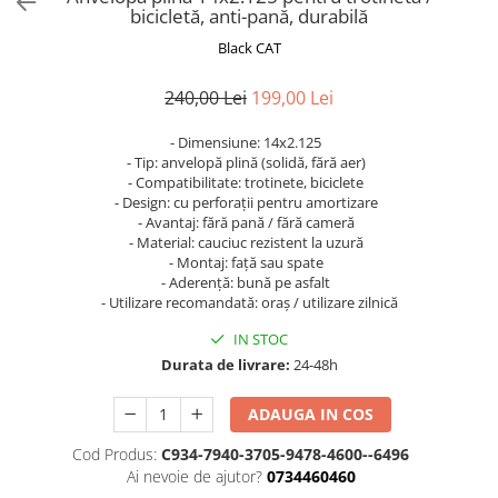
Trotinete Sub 3000 Lei
Trotinete cu Scaun
ATV 150cc
KuKirin G2 Pro
Suporturi pentru telefon
bicicletă, anti-pană, durabilă
KuKirin G3
Trotinete Peste 3000 Lei
Trotinete cu Cheie
ATV 200cc
Oglinzi retrovizoare
Black CAT
KuKirin G2 Master
Trotinete cu Scaun
Trotinete cu Suspensii
ATV 1000W
Ornamente, stickere & viniluri
KuKirin G1 Pro
240,00 Lei
199,00 Lei
Iluminare decorativă
Trotinete cu Cheie
Trotinete cu Ghidon Reglabil
ATV 1500W
KuKirin V1 Pro
Protecții la coliziune
Trotinete cu Baterie Detașabilă
- Dimensiune: 14x2.125
KuKirin V2
- Tip: anvelopă plină (solidă, fără aer)
KuKirin S1 Max
- Compatibilitate: trotinete, biciclete
- Design: cu perforații pentru amortizare
KuKirin A1
- Avantaj: fără pană / fără cameră
KuKirin M4 Max
- Material: cauciuc rezistent la uzură
KuKirin G2 Ultra
- Montaj: față sau spate
- Aderență: bună pe asfalt
KuKirin T3
- Utilizare recomandată: oraș / utilizare zilnică
Xiaomi Mi
IN STOC
Roți și Anvelope
Durata de livrare:
24-48h
Anvelope
Anvelope pneumatice
ADAUGA IN COS
Anvelope solide
Cod Produs:
C934-7940-3705-9478-4600--6496
Camere de aer
Ai nevoie de ajutor?
0734460460