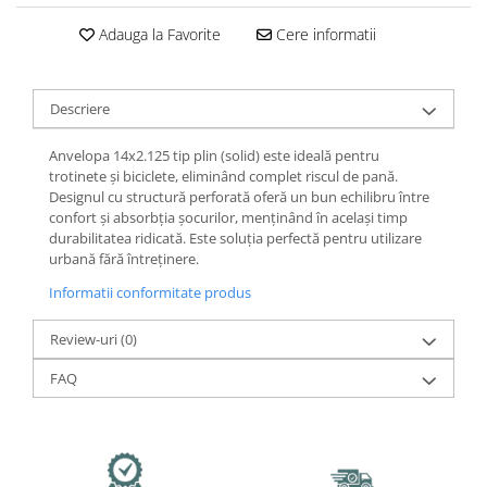
Jante
Valve & extensii
Adauga la Favorite
Cere informatii
Electronică
Acceleratoare & comenzi
Descriere
Display-uri / ecrane
Lumini / iluminare
Anvelopa 14x2.125 tip plin (solid) este ideală pentru
Motoare
trotinete și biciclete, eliminând complet riscul de pană.
Designul cu structură perforată oferă un bun echilibru între
Cabluri motoare
confort și absorbția șocurilor, menținând în același timp
Senzori Hall
durabilitatea ridicată. Este soluția perfectă pentru utilizare
urbană fără întreținere.
BMS
Baterii
Informatii conformitate produs
Controlere & Conversoare DC/DC
Review-uri
(0)
Încărcătoare
Prize de încărcare
FAQ
Cabluri pentru baterii
Componente baterii
Localizatoare GPS