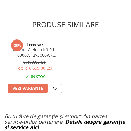
PRODUSE SIMILARE
Freezway
-29%
Trotinetă electrică R1 –
6000W (2×3000W),
autonomie 100 km, viteză
9.499,00 Lei
90 km/h, suspensie dublă,
de la 6.699,00 Lei
frâne hidraulice
IN STOC
VEZI VARIANTE
Bucură-te de garanție și suport din partea
service-urilor partenere.
Detalii despre garanție
și service aici
.