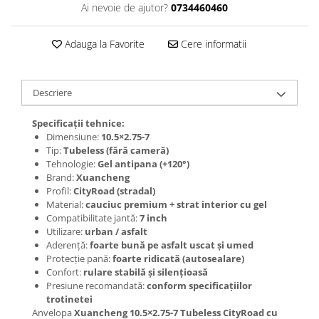
Jante
Ai nevoie de ajutor?
0734460460
Valve & extensii
Electronică
Adauga la Favorite
Cere informatii
Acceleratoare & comenzi
Display-uri / ecrane
Descriere
Lumini / iluminare
Motoare
Specificații tehnice:
Cabluri motoare
Dimensiune:
10.5×2.75-7
Tip:
Tubeless (fără cameră)
Senzori Hall
Tehnologie:
Gel antipana (+120°)
BMS
Brand:
Xuancheng
Baterii
Profil:
CityRoad (stradal)
Material:
cauciuc premium + strat interior cu gel
Controlere & Conversoare DC/DC
Compatibilitate jantă:
7 inch
Încărcătoare
Utilizare:
urban / asfalt
Aderență:
foarte bună pe asfalt uscat și umed
Prize de încărcare
Protecție pană:
foarte ridicată (autosealare)
Cabluri pentru baterii
Confort:
rulare stabilă și silențioasă
Componente baterii
Presiune recomandată:
conform specificațiilor
trotinetei
Localizatoare GPS
Anvelopa
Xuancheng 10.5×2.75-7 Tubeless CityRoad cu