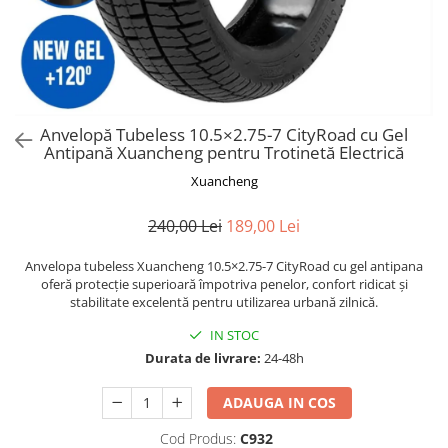
Trotinete Sub 3000 Lei
Trotinete cu Scaun
ATV 150cc
KuKirin G2 Pro
Suporturi pentru telefon
KuKirin G3
Trotinete Peste 3000 Lei
Trotinete cu Cheie
ATV 200cc
Oglinzi retrovizoare
KuKirin G2 Master
Trotinete cu Scaun
Trotinete cu Suspensii
ATV 1000W
Ornamente, stickere & viniluri
KuKirin G1 Pro
Iluminare decorativă
Trotinete cu Cheie
Trotinete cu Ghidon Reglabil
ATV 1500W
KuKirin V1 Pro
Protecții la coliziune
Trotinete cu Baterie Detașabilă
Anvelopă Tubeless 10.5×2.75-7 CityRoad cu Gel
KuKirin V2
Antipană Xuancheng pentru Trotinetă Electrică
KuKirin S1 Max
Xuancheng
KuKirin A1
KuKirin M4 Max
240,00 Lei
189,00 Lei
KuKirin G2 Ultra
KuKirin T3
Anvelopa tubeless Xuancheng 10.5×2.75-7 CityRoad cu gel antipana
oferă protecție superioară împotriva penelor, confort ridicat și
Xiaomi Mi
stabilitate excelentă pentru utilizarea urbană zilnică.
Roți și Anvelope
IN STOC
Anvelope
Durata de livrare:
24-48h
Anvelope pneumatice
Anvelope solide
ADAUGA IN COS
Camere de aer
Cod Produs:
C932