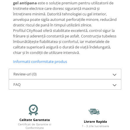
Mecanică
gel antipana
este o soluție premium pentru utilizatorii de
trotinete electrice care doresc siguranță maximă și
Furci / mânere principale &
întreținere minimă. Datorită tehnologiei cu gel interior,
secundare
anvelopa poate sigila automat perforațiile minore, reducând
Pliere, pasadores & tije
drastic riscul de pană în timpul utilizării zilnice.
Crickuri / suporturi parcare
Profilul CityRoad oferă stabilitate excelentă, control sigur la
frânare și aderență constantă pe asfalt. Construcția tubeless
Suspensii & amortizoare
îmbunătățește fiabilitatea și confortul, iar materialele de
Rulmenți
calitate superioară asigură o durată de viață îndelungată,
chiar și în condiții de utilizare intensivă.
Transmisii & lanțuri
Claxoane / sonerii (timbres)
Informatii conformitate produs
Frâne
Review-uri
(0)
Discuri de frana
Plăcuțe de frână
FAQ
Etrieri
Cabluri de frână
Manete de frână
Consumabile & Unelte
Calitate Garantata
Livrare Rapida
Conectori
Certificat de Garantie si
1 - 3 zile lucratoare
Conformitate