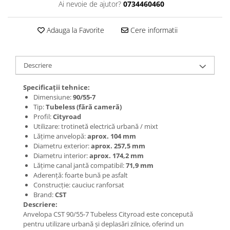
Jante
Ai nevoie de ajutor?
0734460460
Valve & extensii
Electronică
Adauga la Favorite
Cere informatii
Acceleratoare & comenzi
Display-uri / ecrane
Descriere
Lumini / iluminare
Motoare
Specificații tehnice:
Cabluri motoare
Dimensiune:
90/55-7
Tip:
Tubeless (fără cameră)
Senzori Hall
Profil:
Cityroad
BMS
Utilizare: trotinetă electrică urbană / mixt
Lățime anvelopă:
aprox. 104 mm
Baterii
Diametru exterior:
aprox. 257,5 mm
Controlere & Conversoare DC/DC
Diametru interior:
aprox. 174,2 mm
Încărcătoare
Lățime canal jantă compatibil:
71,9 mm
Aderență: foarte bună pe asfalt
Prize de încărcare
Construcție: cauciuc ranforsat
Cabluri pentru baterii
Brand:
CST
Componente baterii
Descriere:
Anvelopa CST 90/55-7 Tubeless Cityroad este concepută
Localizatoare GPS
pentru utilizare urbană și deplasări zilnice, oferind un