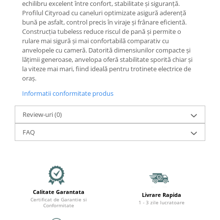
Mecanică
echilibru excelent între confort, stabilitate și siguranță.
Profilul Cityroad cu caneluri optimizate asigură aderență
Furci / mânere principale &
bună pe asfalt, control precis în viraje și frânare eficientă.
secundare
Construcția tubeless reduce riscul de pană și permite o
Pliere, pasadores & tije
rulare mai sigură și mai confortabilă comparativ cu
anvelopele cu cameră. Datorită dimensiunilor compacte și
Crickuri / suporturi parcare
lățimii generoase, anvelopa oferă stabilitate sporită chiar și
Suspensii & amortizoare
la viteze mai mari, fiind ideală pentru trotinete electrice de
Rulmenți
oraș.
Transmisii & lanțuri
Informatii conformitate produs
Claxoane / sonerii (timbres)
Frâne
Review-uri
(0)
Discuri de frana
FAQ
Plăcuțe de frână
Etrieri
Cabluri de frână
Manete de frână
Calitate Garantata
Consumabile & Unelte
Livrare Rapida
Certificat de Garantie si
1 - 3 zile lucratoare
Conformitate
Conectori