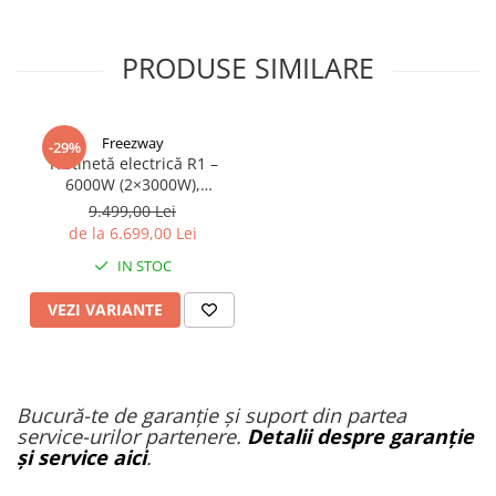
PRODUSE SIMILARE
Freezway
-29%
Trotinetă electrică R1 –
6000W (2×3000W),
autonomie 100 km, viteză
9.499,00 Lei
90 km/h, suspensie dublă,
de la 6.699,00 Lei
frâne hidraulice
IN STOC
VEZI VARIANTE
Bucură-te de garanție și suport din partea
service-urilor partenere.
Detalii despre garanție
și service aici
.