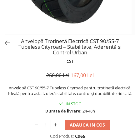
Trotinete Sub 3000 Lei
Trotinete cu Scaun
ATV 150cc
KuKirin G2 Pro
Suporturi pentru telefon
KuKirin G3
Trotinete Peste 3000 Lei
Trotinete cu Cheie
ATV 200cc
Oglinzi retrovizoare
KuKirin G2 Master
Trotinete cu Scaun
Trotinete cu Suspensii
ATV 1000W
Ornamente, stickere & viniluri
KuKirin G1 Pro
Iluminare decorativă
Trotinete cu Cheie
Trotinete cu Ghidon Reglabil
ATV 1500W
KuKirin V1 Pro
Protecții la coliziune
Trotinete cu Baterie Detașabilă
Anvelopă Trotinetă Electrică CST 90/55-7
KuKirin V2
Tubeless Cityroad – Stabilitate, Aderență și
KuKirin S1 Max
Control Urban
KuKirin A1
CST
KuKirin M4 Max
KuKirin G2 Ultra
260,00 Lei
167,00 Lei
KuKirin T3
Anvelopă CST 90/55-7 Tubeless Cityroad pentru trotinetă electrică.
Xiaomi Mi
Ideală pentru asfalt, oferă stabilitate, control și durabilitate ridicată.
Roți și Anvelope
IN STOC
Anvelope
Durata de livrare:
24-48h
Anvelope pneumatice
Anvelope solide
ADAUGA IN COS
Camere de aer
Cod Produs:
C965