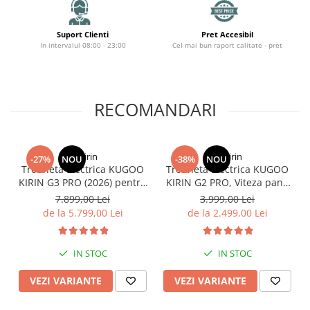
Organizatoare cabluri
Unelte & truse
Suport Clienti
Pret Accesibil
Adezivi & pastă termoconductoare
In intervalul 08:00 - 23:00
Cel mai bun raport calitate - pret
Rulouri de nichel
Tuburi termocontractabile
Șuruburi / kituri prindere
RECOMANDARI
Publicitate & elemente expo
KuKirin
KuKirin
-27%
NOU
-38%
NOU
Trotineta Electrica KUGOO
Trotineta Electrica KUGOO
KIRIN G3 PRO (2026) pentru
KIRIN G2 PRO, Viteza pana
Teren Accidentat (Off-Road
la 45km/h, Autonomie
7.899,00 Lei
3.999,00 Lei
Electric Scooter) - Motor
55Km, Motor 600W, 48V
de la 5.799,00 Lei
de la 2.499,00 Lei
Dual 2x1200W, Autonomie
15Ah
de 80km, Viteză Până la
65km/h, Baterie 52V 23.2Ah
IN STOC
IN STOC
VEZI VARIANTE
VEZI VARIANTE