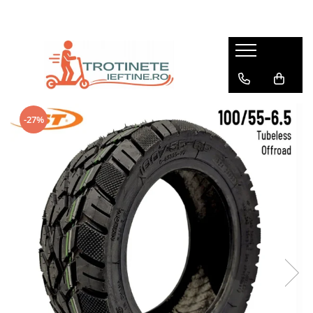
Trotinete Mari
Trotinete Mici
Biciclete
MOTOCICLETE
ATV
Accesorii
Piese
Trotinete KuKirin
Trotinete 350–500W
KuKirin V1 Pro
Motociclete Electrice
ATV Electrice
Depozitare & Transport
PIESE TROTINETE
Trotinete 2 Motoare
Trotinete 500–800W
KuKirin V2
Motociclete pe Ben­zină
ATV pe Ben­zina
Genți, rucsaci și huse
KuKirin G2
Curele de transport
KuKirin V3
Trotinete 1 Motor
Trotinete 250–300W
KuKirin V3
Mini Motociclete / Pocket Bike
ATV Copii
-27%
Lacăte / antifurt
KuKirin S3 Pro
Trotinete 500–800W
Trotinete 10–13Ah
KuKirin C1
Motociclete pentru incepatori
Accesorii ATV
Siguranță
KuKirin S1 Pro
Trotinete 1000W
Trotinete 7–10Ah
Volta
Motociclete Cross / Dirt Bike
Piese ATV
KuKirin M5 Pro
Căști
Trotinete 2000W+
Trotinete 36V
RKS
Motociclete Copii
Echipamente & Protectie
KuKirin M4 Pro
Veste reflectorizante
Trotinete Peste 55 km/h
Trotinete 48V
Piese Motociclete
ATV Junior
KuKirin M4
Alarme
KuKirin G4 Max
Trotinete Sub 55 km/h
Trotinete cu Roți cu Cameră
Accesorii Motociclete
ATV Adulți
GPS / localizatoare
KuKirin G3 Pro
Semnalizatoare / intermitente
Trotinete 13–16Ah
Trotinete cu Roți Pline
Echipamente & Protectie
ATV 49cc
KuKirin C1 Pro
Oglinzi
Trotinete 18–20Ah
Trotinete 10 Inch
ATV 110cc
KuKirin G2 Max
Personalizare & Confort
Trotinete Peste 20Ah
Trotinete 8 Inch
ATV 125cc
KuKirin G4
Manșoane / gripuri