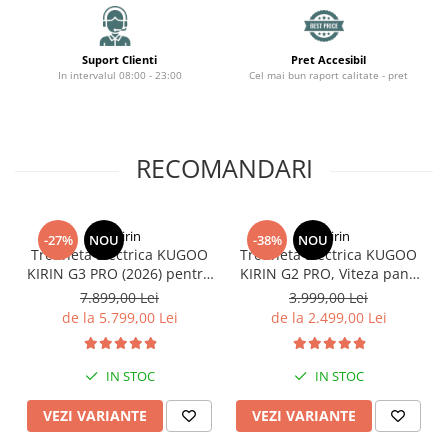
Organizatoare cabluri
Unelte & truse
Adezivi & pastă termoconductoare
Suport Clienti
Pret Accesibil
In intervalul 08:00 - 23:00
Cel mai bun raport calitate - pret
Rulouri de nichel
Tuburi termocontractabile
Șuruburi / kituri prindere
Publicitate & elemente expo
RECOMANDARI
KuKirin
KuKirin
-27%
NOU
-38%
NOU
Trotineta Electrica KUGOO
Trotineta Electrica KUGOO
KIRIN G3 PRO (2026) pentru
KIRIN G2 PRO, Viteza pana
Teren Accidentat (Off-Road
la 45km/h, Autonomie
7.899,00 Lei
3.999,00 Lei
Electric Scooter) - Motor
55Km, Motor 600W, 48V
de la 5.799,00 Lei
de la 2.499,00 Lei
Dual 2x1200W, Autonomie
15Ah
de 80km, Viteză Până la
65km/h, Baterie 52V 23.2Ah
IN STOC
IN STOC
VEZI VARIANTE
VEZI VARIANTE