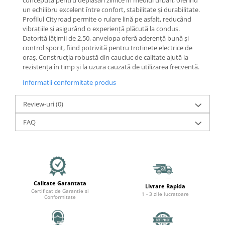
Mecanică
un echilibru excelent între confort, stabilitate și durabilitate.
Furci / mânere principale &
Profilul Cityroad permite o rulare lină pe asfalt, reducând
secundare
vibrațiile și asigurând o experiență plăcută la condus.
Datorită lățimii de 2.50, anvelopa oferă aderență bună și
Pliere, pasadores & tije
control sporit, fiind potrivită pentru trotinete electrice de
Crickuri / suporturi parcare
oraș. Construcția robustă din cauciuc de calitate ajută la
Suspensii & amortizoare
rezistența în timp și la uzura cauzată de utilizarea frecventă.
Rulmenți
Informatii conformitate produs
Transmisii & lanțuri
Review-uri
(0)
Claxoane / sonerii (timbres)
Frâne
FAQ
Discuri de frana
Plăcuțe de frână
Etrieri
Cabluri de frână
Calitate Garantata
Manete de frână
Livrare Rapida
Certificat de Garantie si
1 - 3 zile lucratoare
Conformitate
Consumabile & Unelte
Conectori