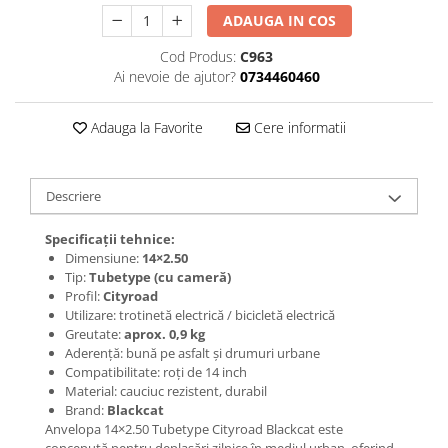
Jante
ADAUGA IN COS
Valve & extensii
Electronică
Cod Produs:
C963
Ai nevoie de ajutor?
0734460460
Acceleratoare & comenzi
Display-uri / ecrane
Adauga la Favorite
Cere informatii
Lumini / iluminare
Motoare
Cabluri motoare
Descriere
Senzori Hall
Specificații tehnice:
BMS
Dimensiune:
14×2.50
Baterii
Tip:
Tubetype (cu cameră)
Controlere & Conversoare DC/DC
Profil:
Cityroad
Utilizare: trotinetă electrică / bicicletă electrică
Încărcătoare
Greutate:
aprox. 0,9 kg
Prize de încărcare
Aderență: bună pe asfalt și drumuri urbane
Cabluri pentru baterii
Compatibilitate: roți de 14 inch
Material: cauciuc rezistent, durabil
Componente baterii
Brand:
Blackcat
Localizatoare GPS
Anvelopa 14×2.50 Tubetype Cityroad Blackcat este
concepută pentru deplasări zilnice în mediul urban, oferind