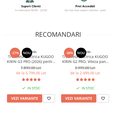
Organizatoare cabluri
Suport Clienti
Pret Accesibil
Unelte & truse
In intervalul 08:00 - 23:00
Cel mai bun raport calitate - pret
Adezivi & pastă termoconductoare
Rulouri de nichel
Tuburi termocontractabile
RECOMANDARI
Șuruburi / kituri prindere
Publicitate & elemente expo
KuKirin
KuKirin
-27%
NOU
-38%
NOU
Trotineta Electrica KUGOO
Trotineta Electrica KUGOO
KIRIN G3 PRO (2026) pentru
KIRIN G2 PRO, Viteza pana
Teren Accidentat (Off-Road
la 45km/h, Autonomie
7.899,00 Lei
3.999,00 Lei
Electric Scooter) - Motor
55Km, Motor 600W, 48V
de la 5.799,00 Lei
de la 2.499,00 Lei
Dual 2x1200W, Autonomie
15Ah
de 80km, Viteză Până la
65km/h, Baterie 52V 23.2Ah
IN STOC
IN STOC
VEZI VARIANTE
VEZI VARIANTE