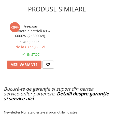
PRODUSE SIMILARE
Freezway
-29%
Trotinetă electrică R1 –
6000W (2×3000W),
autonomie 100 km, viteză
9.499,00 Lei
90 km/h, suspensie dublă,
de la 6.699,00 Lei
frâne hidraulice
IN STOC
VEZI VARIANTE
Bucură-te de garanție și suport din partea
service-urilor partenere.
Detalii despre garanție
și service aici
.
Newsletter
Nu rata ofertele si promotiile noastre