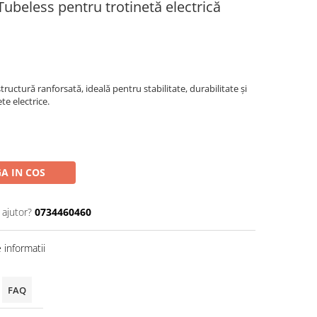
ubeless pentru trotinetă electrică
ructură ranforsată, ideală pentru stabilitate, durabilitate și
te electrice.
A IN COS
 ajutor?
0734460460
informatii
FAQ