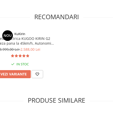
RECOMANDARI
KuKirin
NOU
neta Electrica KUGOO KIRIN G2
teza pana la 45km/h, Autonomie
Km, Motor 600W, 48V 15Ah
3.999,00 Lei
2.588,00 Lei
IN STOC
VEZI VARIANTE
PRODUSE SIMILARE