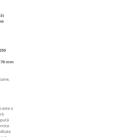
ă)
ss
250
 176 mm
rbane,
 este o
ră
epută
ernice
ilitate