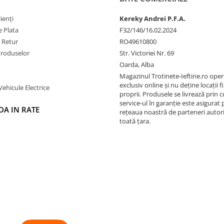
ienți
Kereky Andrei P.F.A.
 Plata
F32/146/16.02.2024
e Retur
RO49610800
Produselor
Str. Victoriei Nr. 69
Oarda, Alba
Magazinul Trotinete-Ieftine.ro ope
exclusiv online și nu deține locații fi
Vehicule Electrice
proprii. Produsele se livrează prin cu
service-ul în garanție este asigurat 
A IN RATE
rețeaua noastră de parteneri autori
toată țara.