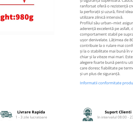
și siguranță superioară. Cauci
ranforsat oferă o rezistență c
la perforații și uzură, fiind ide
utilizare zilnică intensivă.
Profilul său urban–mixt asigu
aderență excelentă pe asfalt, d
comportament stabil pe supra
ușor denivelate. Lățimea de 
contribuie la o rulare mai conf
și la o stabilitate mai bună în v
chiar și la viteze mai mari. Este
alegere foarte bună pentru util
care doresc fiabilitate pe ter
și un plus de siguranță.
Informatii conformitate prod
Livrare Rapida
Suport Clienti
1 - 3 zile lucratoare
In intervalul 08:00 - 2