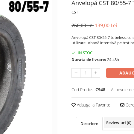
Anvelopă CST 80/55-7 T
CST
260,00 Lei
139,00 Lei
Anvelopă CST 80/55-7 tubeless, cu st
utilizare urbană intensivă pe trotine
IN STOC
Durata de livrare:
24-48h
ADAUG
Cod Produs:
C948
Ai nevoie de
Adauga la Favorite
Cere 
Review-uri
(0)
Descriere