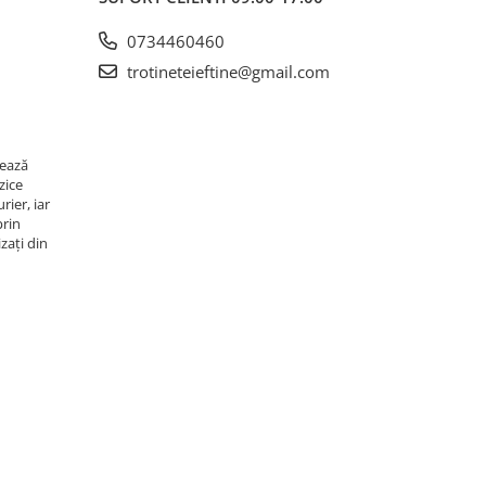
0734460460
trotineteieftine@gmail.com
rează
zice
rier, iar
prin
zați din