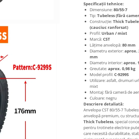
Specificații tehnice:
Dimensiune:
80/55-7
Tip:
Tubeless (fără camer
Construcție:
Thick Tubele
(cauciuc ranforsat)
Profil:
Urban / mixt
Marcă:
CST
Lățime anvelopă:
80 mm
Diametru exterior:
aprox. 
mm
Diametru interior:
aprox.
Greutate:
aprox. 0,98 kg
Model profil:
C-9299S
Utilizare: asfalt, drumuri u
mixt
Montaj: fără cameră de aer
Culoare: negru
Descriere detaliată:
Anvelopa CST 80/55-7 Tubeless
anvelopă premium, cu structu
Thick Tubeless
, special conc
pentru trotinete electrice put
care necesită durabilitate, stab