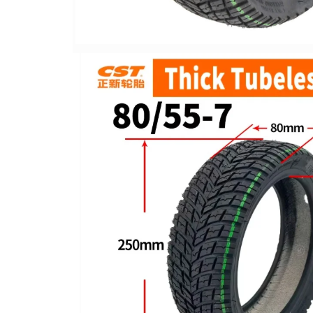
Jante
Valve & extensii
Electronică
Acceleratoare & comenzi
Display-uri / ecrane
Lumini / iluminare
Motoare
Cabluri motoare
Senzori Hall
BMS
Baterii
Controlere & Conversoare DC/DC
Încărcătoare
Prize de încărcare
Cabluri pentru baterii
Componente baterii
Localizatoare GPS