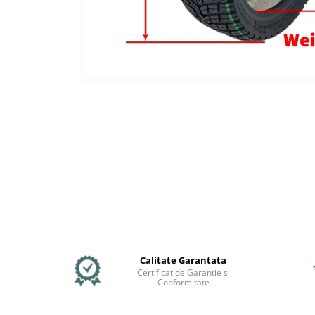
Mecanică
Furci / mânere principale &
secundare
Pliere, pasadores & tije
Crickuri / suporturi parcare
Suspensii & amortizoare
Rulmenți
Transmisii & lanțuri
Claxoane / sonerii (timbres)
Frâne
Discuri de frana
Plăcuțe de frână
Etrieri
Cabluri de frână
Manete de frână
Calitate Garantata
Certificat de Garantie si
Consumabile & Unelte
Conformitate
Conectori