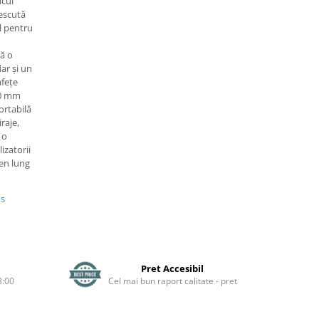
ucul
rescută
al pentru
ră o
ar și un
fețe
80 mm
ortabilă
iraje,
 o
izatorii
men lung
us
Pret Accesibil
3:00
Cel mai bun raport calitate - pret