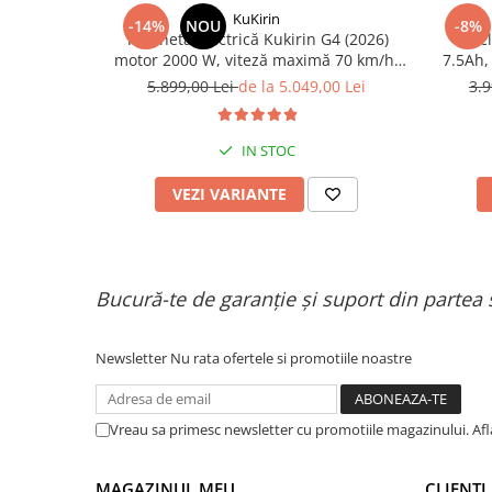
KuKirin
-14%
NOU
-8%
Trotinetă electrică Kukirin G4 (2026)
Bicic
motor 2000 W, viteză maximă 70 km/h,
7.5Ah,
baterie cu litiu 60 V 20 Ah, anvelope de
5.899,00 Lei
de la 5.049,00 Lei
3.9
11 inchi
IN STOC
VEZI VARIANTE
Bucură-te de garanție și suport din partea 
Newsletter
Nu rata ofertele si promotiile noastre
Vreau sa primesc newsletter cu promotiile magazinului. Af
MAGAZINUL MEU
CLIENTI