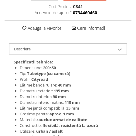
Jante
Cod Produs:
C841
Valve & extensii
Ai nevoie de ajutor?
0734460460
Electronică
Acceleratoare & comenzi
Adauga la Favorite
Cere informatii
Display-uri / ecrane
Lumini / iluminare
Descriere
Motoare
Cabluri motoare
Specificații tehnice:
Senzori Hall
Dimensiune:
200×50
BMS
Tip:
Tubetype (cu cameră)
Profil:
Cityroad
Baterii
Lățime bandă rulare:
40 mm
Controlere & Conversoare DC/DC
Diametru exterior:
195 mm
Diametru interior:
90 mm
Încărcătoare
Diametru interior extins:
110 mm
Prize de încărcare
Lățime jantă compatibilă:
35 mm
Cabluri pentru baterii
Grosime perete:
aprox. 1 mm
Material:
cauciuc armat de calitate
Componente baterii
Construcție:
flexibilă, rezistentă la uzură
Localizatoare GPS
Utilizare:
urban / asfalt