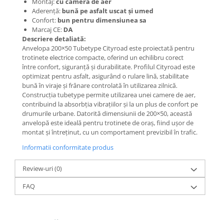
Mecanică
Montaj:
cu cameră de aer
Aderență:
bună pe asfalt uscat și umed
Furci / mânere principale &
Confort:
bun pentru dimensiunea sa
secundare
Marcaj CE:
DA
Pliere, pasadores & tije
Descriere detaliată:
Anvelopa 200×50 Tubetype Cityroad este proiectată pentru
Crickuri / suporturi parcare
trotinete electrice compacte, oferind un echilibru corect
Suspensii & amortizoare
între confort, siguranță și durabilitate. Profilul Cityroad este
optimizat pentru asfalt, asigurând o rulare lină, stabilitate
Rulmenți
bună în viraje și frânare controlată în utilizarea zilnică.
Transmisii & lanțuri
Construcția tubetype permite utilizarea unei camere de aer,
Claxoane / sonerii (timbres)
contribuind la absorbția vibrațiilor și la un plus de confort pe
drumurile urbane. Datorită dimensiunii de 200×50, această
Frâne
anvelopă este ideală pentru trotinete de oraș, fiind ușor de
Discuri de frana
montat și întreținut, cu un comportament previzibil în trafic.
Plăcuțe de frână
Informatii conformitate produs
Etrieri
Cabluri de frână
Review-uri
(0)
Manete de frână
FAQ
Consumabile & Unelte
Conectori