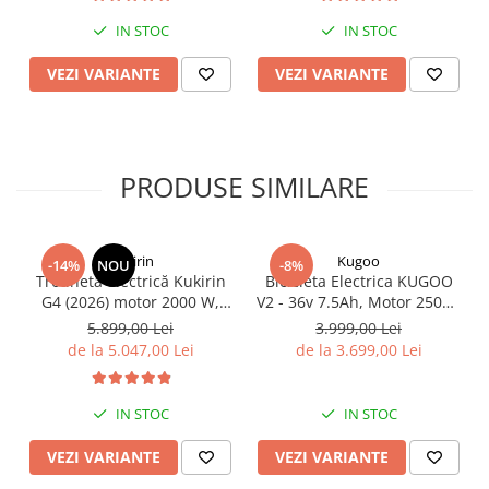
de 80km, Viteză Până la
65km/h, Baterie 52V 23.2Ah
IN STOC
IN STOC
VEZI VARIANTE
VEZI VARIANTE
PRODUSE SIMILARE
KuKirin
Kugoo
-14%
NOU
-8%
Trotinetă electrică Kukirin
Bicicleta Electrica KUGOO
G4 (2026) motor 2000 W,
V2 - 36v 7.5Ah, Motor 250W,
viteză maximă 70 km/h,
25Km/h, Roti 20''
5.899,00 Lei
3.999,00 Lei
baterie cu litiu 60 V 20 Ah,
de la 5.047,00 Lei
de la 3.699,00 Lei
anvelope de 11 inchi
IN STOC
IN STOC
VEZI VARIANTE
VEZI VARIANTE