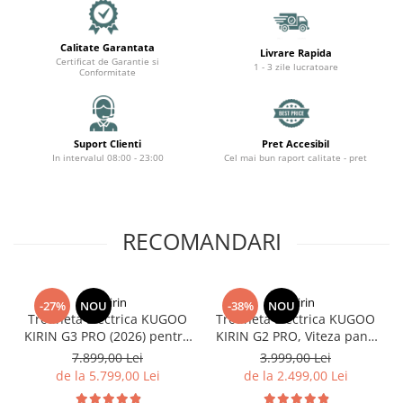
Organizatoare cabluri
Unelte & truse
Calitate Garantata
Adezivi & pastă termoconductoare
Livrare Rapida
Certificat de Garantie si
1 - 3 zile lucratoare
Rulouri de nichel
Conformitate
Tuburi termocontractabile
Șuruburi / kituri prindere
Publicitate & elemente expo
Suport Clienti
Pret Accesibil
In intervalul 08:00 - 23:00
Cel mai bun raport calitate - pret
RECOMANDARI
KuKirin
KuKirin
-27%
NOU
-38%
NOU
Trotineta Electrica KUGOO
Trotineta Electrica KUGOO
KIRIN G3 PRO (2026) pentru
KIRIN G2 PRO, Viteza pana
Teren Accidentat (Off-Road
la 45km/h, Autonomie
7.899,00 Lei
3.999,00 Lei
Electric Scooter) - Motor
55Km, Motor 600W, 48V
de la 5.799,00 Lei
de la 2.499,00 Lei
Dual 2x1200W, Autonomie
15Ah