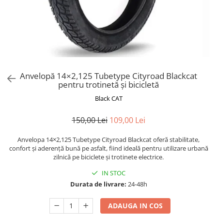
Trotinete Sub 3000 Lei
Trotinete cu Scaun
ATV 150cc
KuKirin G2 Pro
Suporturi pentru telefon
KuKirin G3
Trotinete Peste 3000 Lei
Trotinete cu Cheie
ATV 200cc
Oglinzi retrovizoare
KuKirin G2 Master
Trotinete cu Scaun
Trotinete cu Suspensii
ATV 1000W
Ornamente, stickere & viniluri
KuKirin G1 Pro
Iluminare decorativă
Trotinete cu Cheie
Trotinete cu Ghidon Reglabil
ATV 1500W
KuKirin V1 Pro
Protecții la coliziune
Trotinete cu Baterie Detașabilă
KuKirin V2
Anvelopă 14×2,125 Tubetype Cityroad Blackcat
KuKirin S1 Max
pentru trotinetă și bicicletă
KuKirin A1
Black CAT
KuKirin M4 Max
KuKirin G2 Ultra
150,00 Lei
109,00 Lei
KuKirin T3
Xiaomi Mi
Anvelopa 14×2,125 Tubetype Cityroad Blackcat oferă stabilitate,
confort și aderență bună pe asfalt, fiind ideală pentru utilizare urbană
Roți și Anvelope
zilnică pe biciclete și trotinete electrice.
Anvelope
IN STOC
Anvelope pneumatice
Durata de livrare:
24-48h
Anvelope solide
Camere de aer
ADAUGA IN COS