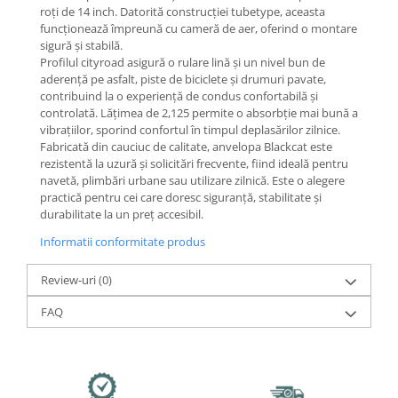
Mecanică
roți de 14 inch. Datorită construcției tubetype, aceasta
Furci / mânere principale &
funcționează împreună cu cameră de aer, oferind o montare
secundare
sigură și stabilă.
Profilul cityroad asigură o rulare lină și un nivel bun de
Pliere, pasadores & tije
aderență pe asfalt, piste de biciclete și drumuri pavate,
Crickuri / suporturi parcare
contribuind la o experiență de condus confortabilă și
controlată. Lățimea de 2,125 permite o absorbție mai bună a
Suspensii & amortizoare
vibrațiilor, sporind confortul în timpul deplasărilor zilnice.
Rulmenți
Fabricată din cauciuc de calitate, anvelopa Blackcat este
Transmisii & lanțuri
rezistentă la uzură și solicitări frecvente, fiind ideală pentru
navetă, plimbări urbane sau utilizare zilnică. Este o alegere
Claxoane / sonerii (timbres)
practică pentru cei care doresc siguranță, stabilitate și
Frâne
durabilitate la un preț accesibil.
Discuri de frana
Informatii conformitate produs
Plăcuțe de frână
Review-uri
(0)
Etrieri
Cabluri de frână
FAQ
Manete de frână
Consumabile & Unelte
Conectori