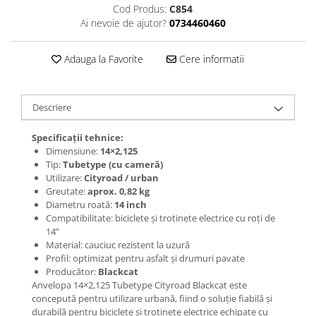
Jante
Cod Produs:
C854
Valve & extensii
Ai nevoie de ajutor?
0734460460
Electronică
Adauga la Favorite
Cere informatii
Acceleratoare & comenzi
Display-uri / ecrane
Lumini / iluminare
Descriere
Motoare
Cabluri motoare
Specificații tehnice:
Senzori Hall
Dimensiune:
14×2,125
Tip:
Tubetype (cu cameră)
BMS
Utilizare:
Cityroad / urban
Baterii
Greutate:
aprox. 0,82 kg
Diametru roată:
14 inch
Controlere & Conversoare DC/DC
Compatibilitate: biciclete și trotinete electrice cu roți de
Încărcătoare
14”
Prize de încărcare
Material: cauciuc rezistent la uzură
Profil: optimizat pentru asfalt și drumuri pavate
Cabluri pentru baterii
Producător:
Blackcat
Componente baterii
Anvelopa 14×2,125 Tubetype Cityroad Blackcat este
Localizatoare GPS
concepută pentru utilizare urbană, fiind o soluție fiabilă și
durabilă pentru biciclete și trotinete electrice echipate cu