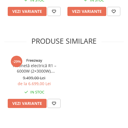
IN STOC
IN STOC
VEZI VARIANTE
VEZI VARIANTE
PRODUSE SIMILARE
Freezway
-29%
Trotinetă electrică R1 –
6000W (2×3000W),
autonomie 100 km, viteză
9.499,00 Lei
90 km/h, suspensie dublă,
de la 6.699,00 Lei
frâne hidraulice
IN STOC
VEZI VARIANTE