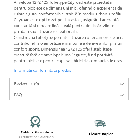
Mecanică
Anvelopa 12×2,125 Tubetype Cityroad este proiectată
pentru biciclete de dimensiuni mici, oferind o experiență de
Furci / mânere principale &
rulare sigură, confortabilă și stabilă în mediul urban. Profilul
secundare
Cityroad este optimizat pentru asfalt, asigurând aderență
Pliere, pasadores & tije
constantă și o rulare lină, ideală pentru deplasări zilnice,
plimbări sau utilizare recreațională.
Crickuri / suporturi parcare
Construcția tubetype permite utilizarea unei camere de aer,
Suspensii & amortizoare
contribuind la o amortizare mai bună a denivelărilor și la un
Rulmenți
confort sporit. Dimensiunea 12×2,125 oferă stabilitate
crescută față de anvelopele mai înguste, fiind potrivită
Transmisii & lanțuri
pentru biciclete pentru copii sau biciclete compacte de oraș.
Claxoane / sonerii (timbres)
Informatii conformitate produs
Frâne
Discuri de frana
Review-uri
(0)
Plăcuțe de frână
FAQ
Etrieri
Cabluri de frână
Manete de frână
Consumabile & Unelte
Conectori
Calitate Garantata
Livrare Rapida
Certificat de Garantie si