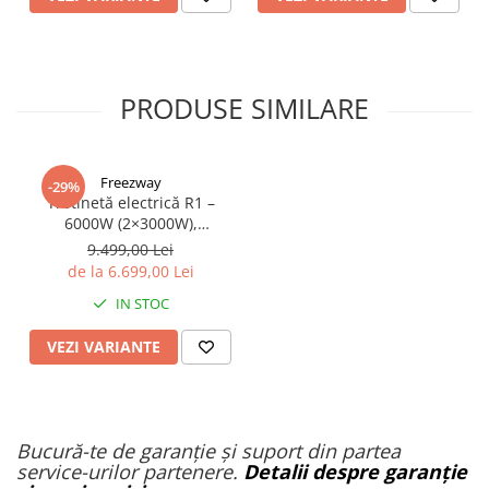
PRODUSE SIMILARE
Freezway
-29%
Trotinetă electrică R1 –
6000W (2×3000W),
autonomie 100 km, viteză
9.499,00 Lei
90 km/h, suspensie dublă,
de la 6.699,00 Lei
frâne hidraulice
IN STOC
VEZI VARIANTE
Bucură-te de garanție și suport din partea
service-urilor partenere.
Detalii despre garanție