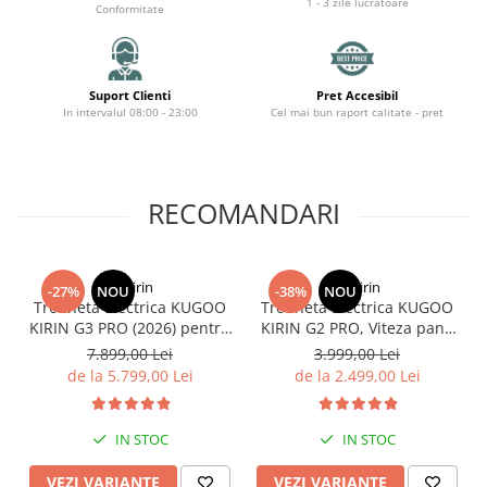
Organizatoare cabluri
1 - 3 zile lucratoare
Conformitate
Unelte & truse
Adezivi & pastă termoconductoare
Rulouri de nichel
Suport Clienti
Pret Accesibil
In intervalul 08:00 - 23:00
Cel mai bun raport calitate - pret
Tuburi termocontractabile
Șuruburi / kituri prindere
Publicitate & elemente expo
RECOMANDARI
KuKirin
KuKirin
-27%
NOU
-38%
NOU
Trotineta Electrica KUGOO
Trotineta Electrica KUGOO
KIRIN G3 PRO (2026) pentru
KIRIN G2 PRO, Viteza pana
Teren Accidentat (Off-Road
la 45km/h, Autonomie
7.899,00 Lei
3.999,00 Lei
Electric Scooter) - Motor
55Km, Motor 600W, 48V
de la 5.799,00 Lei
de la 2.499,00 Lei
Dual 2x1200W, Autonomie
15Ah
de 80km, Viteză Până la
65km/h, Baterie 52V 23.2Ah
IN STOC
IN STOC
VEZI VARIANTE
VEZI VARIANTE