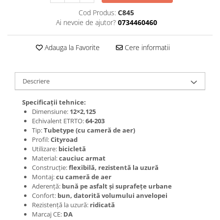
Jante
Cod Produs:
C845
Valve & extensii
Ai nevoie de ajutor?
0734460460
Electronică
Acceleratoare & comenzi
Adauga la Favorite
Cere informatii
Display-uri / ecrane
Lumini / iluminare
Motoare
Descriere
Cabluri motoare
Specificații tehnice:
Senzori Hall
Dimensiune:
12×2,125
BMS
Echivalent ETRTO:
64-203
Tip:
Tubetype (cu cameră de aer)
Baterii
Profil:
Cityroad
Controlere & Conversoare DC/DC
Utilizare:
bicicletă
Încărcătoare
Material:
cauciuc armat
Construcție:
flexibilă, rezistentă la uzură
Prize de încărcare
Montaj:
cu cameră de aer
Cabluri pentru baterii
Aderență:
bună pe asfalt și suprafețe urbane
Componente baterii
Confort:
bun, datorită volumului anvelopei
Rezistență la uzură:
ridicată
Localizatoare GPS
Marcaj CE:
DA