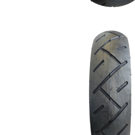
Jante
Valve & extensii
Electronică
Acceleratoare & comenzi
Display-uri / ecrane
Lumini / iluminare
Motoare
Cabluri motoare
Senzori Hall
BMS
Baterii
Controlere & Conversoare DC/DC
Încărcătoare
Prize de încărcare
Cabluri pentru baterii
Componente baterii
Localizatoare GPS