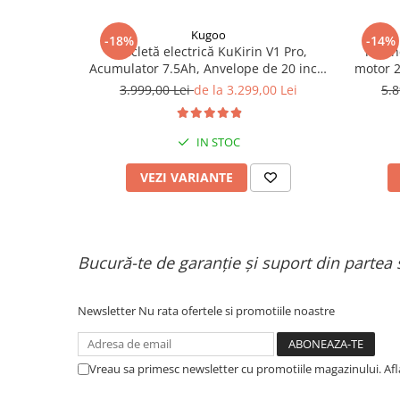
Kugoo
-18%
-14%
Bicicletă electrică KuKirin V1 Pro,
Trotin
Acumulator 7.5Ah, Anvelope de 20 inch,
motor 2
Viteză maximă de 45 km/h.
baterie 
3.999,00 Lei
de la 3.299,00 Lei
5.8
IN STOC
VEZI VARIANTE
Bucură-te de garanție și suport din partea 
Newsletter
Nu rata ofertele si promotiile noastre
Vreau sa primesc newsletter cu promotiile magazinului. Af