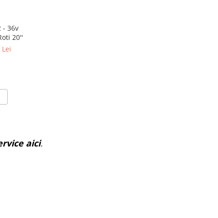
 - 36v
ti 20''
 Lei
rvice aici
.