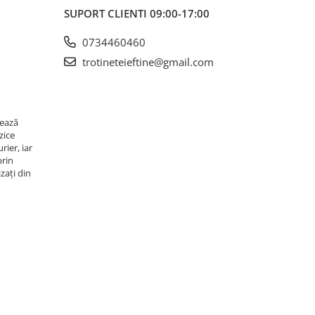
SUPORT CLIENTI
09:00-17:00
0734460460
trotineteieftine@gmail.com
rează
zice
rier, iar
prin
zați din