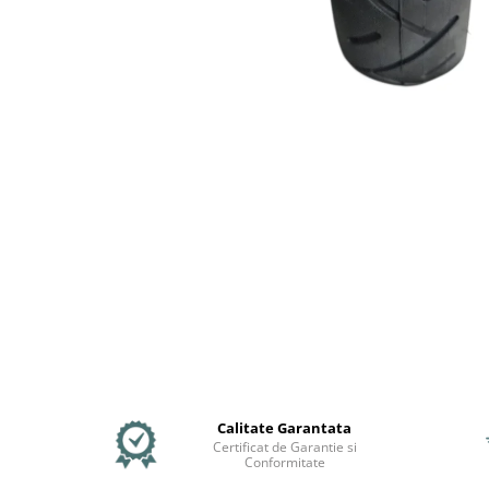
Mecanică
Furci / mânere principale &
secundare
Pliere, pasadores & tije
Crickuri / suporturi parcare
Suspensii & amortizoare
Rulmenți
Transmisii & lanțuri
Claxoane / sonerii (timbres)
Frâne
Discuri de frana
Plăcuțe de frână
Etrieri
Cabluri de frână
Manete de frână
Calitate Garantata
Consumabile & Unelte
Certificat de Garantie si
Conformitate
Conectori