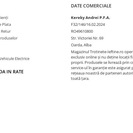
DATE COMERCIALE
ienți
Kereky Andrei P.F.A.
 Plata
F32/146/16.02.2024
e Retur
RO49610800
Produselor
Str. Victoriei Nr. 69
Oarda, Alba
Magazinul Trotinete-Ieftine.ro ope
exclusiv online și nu deține locații fi
Vehicule Electrice
proprii. Produsele se livrează prin cu
service-ul în garanție este asigurat 
A IN RATE
rețeaua noastră de parteneri autori
toată țara.