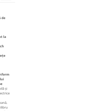
ă de
t la
nch
fețe
nform
lui
pe
ilă și
ectrice
bană,
ilibru