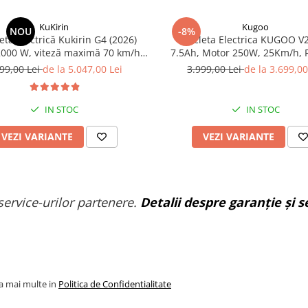
KuKirin
Kugoo
NOU
-8%
etă electrică Kukirin G4 (2026)
Bicicleta Electrica KUGOO V2
000 W, viteză maximă 70 km/h,
7.5Ah, Motor 250W, 25Km/h, Ro
cu litiu 60 V 20 Ah, anvelope de
99,00 Lei
de la 5.047,00 Lei
3.999,00 Lei
de la 3.699,00
11 inchi
IN STOC
IN STOC
VEZI VARIANTE
VEZI VARIANTE
service-urilor partenere.
Detalii despre garanție și se
la mai multe in
Politica de Confidentialitate