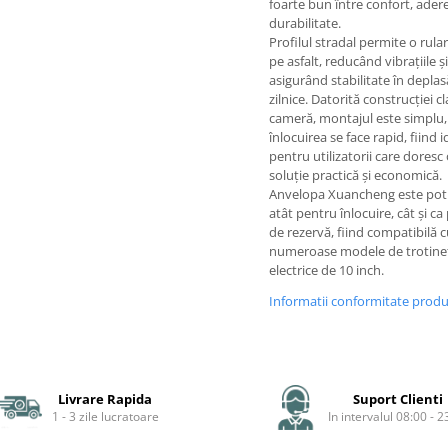
foarte bun între confort, adere
durabilitate.
Profilul stradal permite o rular
pe asfalt, reducând vibrațiile și
asigurând stabilitate în deplas
zilnice. Datorită construcției cl
cameră, montajul este simplu, 
înlocuirea se face rapid, fiind i
pentru utilizatorii care doresc
soluție practică și economică.
Anvelopa Xuancheng este potr
atât pentru înlocuire, cât și ca
de rezervă, fiind compatibilă 
numeroase modele de trotine
electrice de 10 inch.
Informatii conformitate prod
Livrare Rapida
Suport Clienti
1 - 3 zile lucratoare
In intervalul 08:00 - 2