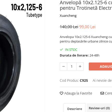
Anvelopă 10x2.125-6 
pentru Trotinetă Electr
Xuancheng
140,00 Lei
99,00 Lei
Anvelopa 10x2.125-6 Xuancheng cu ca
pentru deplasările urbane zilnice cu 
IN STOC
Durata de livrare:
24-48h
ADAUG
Cod Produs:
C925
Ai nevoie de
Adauga la Favorite
Cere 
Review-uri
(0)
Descriere