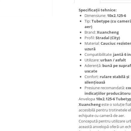
Specificații tehnice:
Dimensiune:
10x2.125-6
Tip:
Tubetype (cu camer
aer)
Brand:
Xuancheng
Profil:
Stradal (City)
Material:
Cauciuc rezisten
uzură
Compatibilitate:
jantă 6 i
Utilizare:
urban / asfalt
Aderență:
bună pe supra
uscate
Confort:
rulare stabilă și
silențioasă
Presiune recomandată:
co
indicațiilor producătoru
Anvelopa
10x2.125-6 Tubety
Xuancheng
este o soluție fiab
accesibilă pentru trotinetele el
echipate cu cameră de aer.
Concepută pentru utilizare ur
această anvelopă oferă un ech