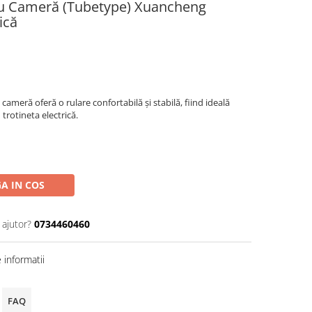
cu Cameră (Tubetype) Xuancheng
ică
meră oferă o rulare confortabilă și stabilă, fiind ideală
trotineta electrică.
A IN COS
 ajutor?
0734460460
informatii
FAQ