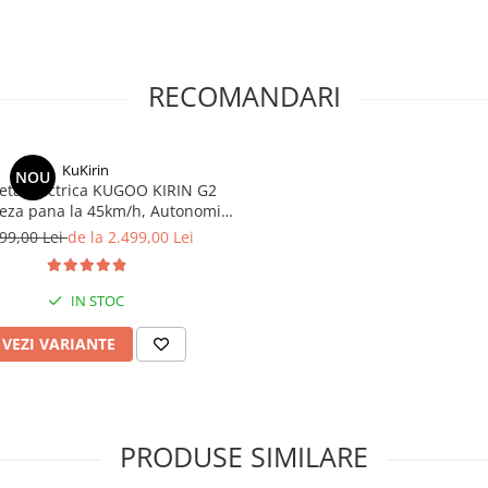
RECOMANDARI
KuKirin
NOU
neta Electrica KUGOO KIRIN G2
teza pana la 45km/h, Autonomie
Km, Motor 600W, 48V 15Ah
99,00 Lei
de la 2.499,00 Lei
IN STOC
VEZI VARIANTE
PRODUSE SIMILARE