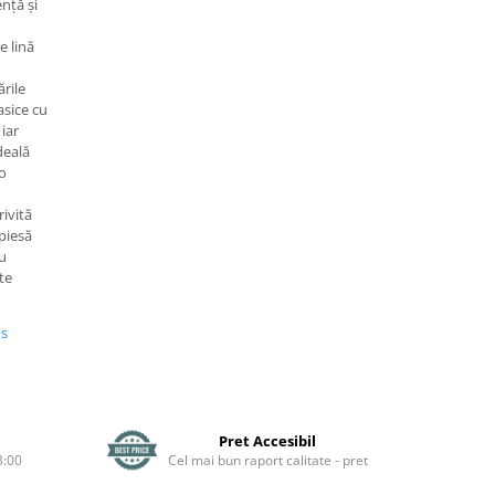
nță și
e lină
ările
asice cu
iar
deală
 o
ivită
 piesă
cu
te
us
Pret Accesibil
3:00
Cel mai bun raport calitate - pret