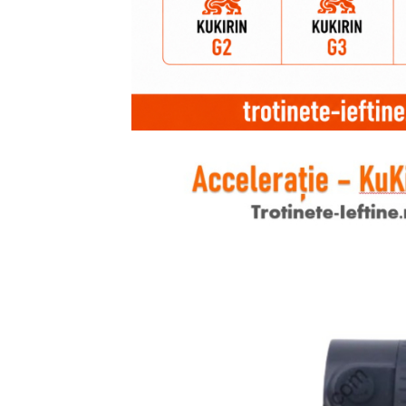
Jante
Valve & extensii
Electronică
Acceleratoare & comenzi
Display-uri / ecrane
Lumini / iluminare
Motoare
Cabluri motoare
Senzori Hall
BMS
Baterii
Controlere & Conversoare DC/DC
Încărcătoare
Prize de încărcare
Cabluri pentru baterii
Componente baterii
Localizatoare GPS