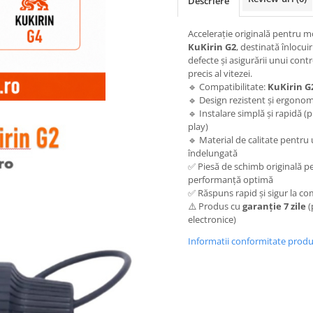
Descriere
Accelerație originală pentru m
KuKirin G2
, destinată înlocuir
defecte și asigurării unui contr
precis al vitezei.
🔹 Compatibilitate:
KuKirin G
🔹 Design rezistent și ergonom
🔹 Instalare simplă și rapidă (
play)
🔹 Material de calitate pentru u
îndelungată
✅ Piesă de schimb originală p
performanță optimă
✅ Răspuns rapid și sigur la c
⚠️ Produs cu
garanție 7 zile
(
electronice)
Informatii conformitate prod