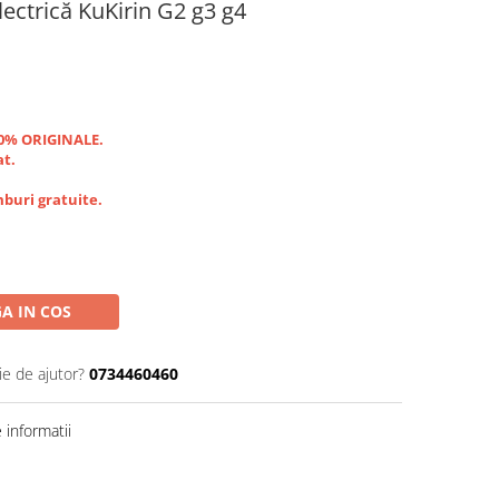
lectrică KuKirin G2 g3 g4
00% ORIGINALE.
at.
buri gratuite.
A IN COS
ie de ajutor?
0734460460
informatii