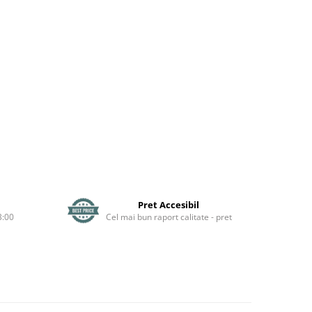
Pret Accesibil
3:00
Cel mai bun raport calitate - pret