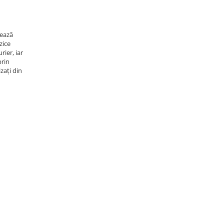
rează
zice
rier, iar
prin
zați din