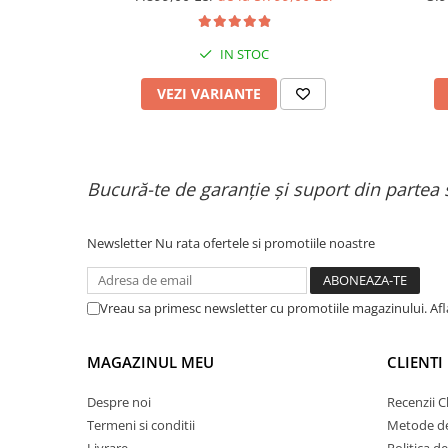
2x1200W, Autonomie de 80km, Viteză
Până la 65km/h, Baterie 52V 23.2Ah
IN STOC
VEZI VARIANTE
Bucură-te de garanție și suport din partea 
Newsletter
Nu rata ofertele si promotiile noastre
Vreau sa primesc newsletter cu promotiile magazinului. Af
MAGAZINUL MEU
CLIENTI
Despre noi
Recenzii Cl
Termeni si conditii
Metode de
Livrare
Politica d