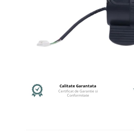
Mecanică
Furci / mânere principale &
secundare
Pliere, pasadores & tije
Crickuri / suporturi parcare
Suspensii & amortizoare
Rulmenți
Transmisii & lanțuri
Claxoane / sonerii (timbres)
Frâne
Discuri de frana
Calitate Garantata
Plăcuțe de frână
Certificat de Garantie si
Etrieri
Conformitate
Cabluri de frână
Manete de frână
Consumabile & Unelte
Conectori