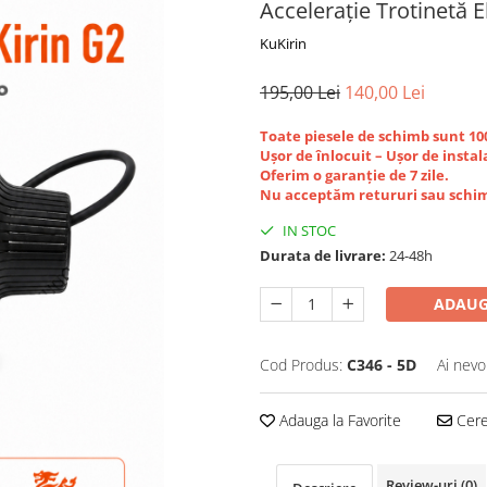
Accelerație Trotinetă E
KuKirin
195,00 Lei
140,00 Lei
Toate piesele de schimb sunt 1
Ușor de înlocuit – Ușor de instal
Oferim o garanție de 7 zile.
Nu acceptăm retururi sau schim
IN STOC
Durata de livrare:
24-48h
ADAUG
Cod Produs:
C346 - 5D
Ai nevo
Adauga la Favorite
Cere 
Review-uri
(0)