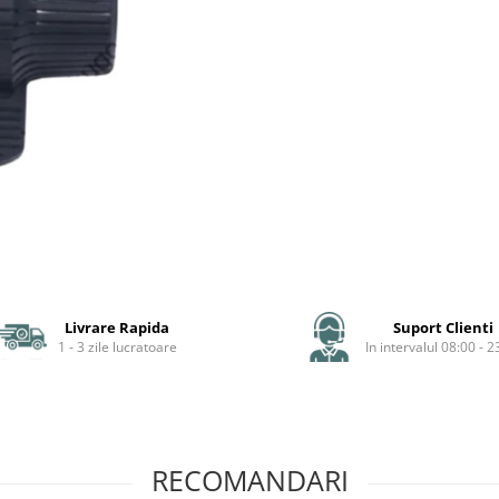
Livrare Rapida
Suport Clienti
1 - 3 zile lucratoare
In intervalul 08:00 - 2
RECOMANDARI