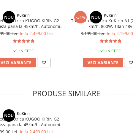
KuKirin
KuKirin
NOU
-31%
NOU
neta Electrica KUGOO KIRIN G2
Trotineta Electrica KuKirin A1 (
teza pana la 45km/h, Autonomie
km/h, 800W, 13ah 48v
Km, Motor 600W, 48V 15Ah
99,00 Lei
de la 2.499,00 Lei
3.199,00 Lei
de la 2.199,00
IN STOC
IN STOC
VEZI VARIANTE
VEZI VARIANTE
PRODUSE SIMILARE
KuKirin
NOU
neta Electrica KUGOO KIRIN G2
teza pana la 45km/h, Autonomie
Km, Motor 600W, 48V 15Ah
99,00 Lei
de la 2.499,00 Lei