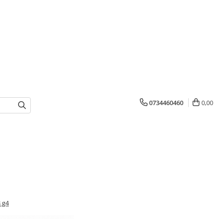
0734460460
0,00
3 g4