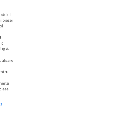
odelul
ii piesei
ol
2
ic
plug &
tilizare
entru
omenzi
piese
us