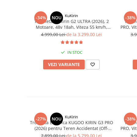
Organizatoare cabluri
Unelte & truse
KuKirin
Adezivi & pastă termoconductoare
-34%
NOU
-38%
Trotineta KuKirin G2 ULTRA (2026), 2
Troti
Rulouri de nichel
Motoare, 48v 18ah, Viteza 55 km/h,
PRO, Vi
1.600w, NEGRU+PORTOCALIU
55
Tuburi termocontractabile
4.999,00 Lei
de la 3.299,00 Lei
3.9
Șuruburi / kituri prindere
Publicitate & elemente expo
IN STOC
VEZI VARIANTE
KuKirin
-27%
NOU
-38%
Trotineta Electrica KUGOO KIRIN G3 PRO
Troti
(2026) pentru Teren Accidentat (Off-
PRO, Vi
Road Electric Scooter) - Motor Dual
55
7.899,00 Lei
de la 5.799,00 Lei
3.9