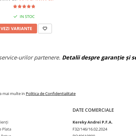
IN STOC
VEZI VARIANTE
service-urilor partenere.
Detalii despre garanție și se
la mai multe in
Politica de Confidentialitate
DATE COMERCIALE
ienți
Kereky Andrei P.F.A.
 Plata
F32/146/16.02.2024
e Retur
RO49610800