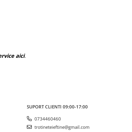
rvice aici
.
SUPORT CLIENTI
09:00-17:00
0734460460
trotineteieftine@gmail.com