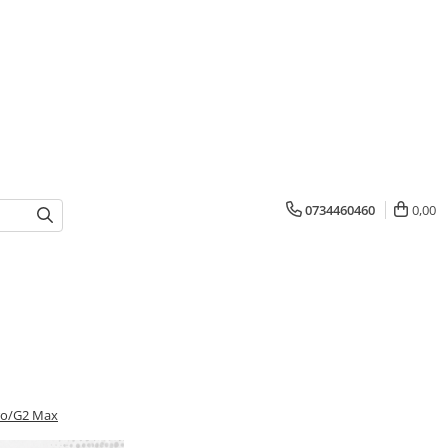
0734460460
0,00
Pro/G2 Max