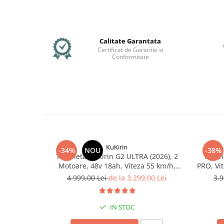
Calitate Garantata
Certificat de Garantie si
Conformitate
KuKirin
-34%
NOU
-38%
Trotineta KuKirin G2 ULTRA (2026), 2
Troti
Motoare, 48v 18ah, Viteza 55 km/h,
PRO, Vi
1.600w, NEGRU+PORTOCALIU
55
4.999,00 Lei
de la 3.299,00 Lei
3.9
IN STOC