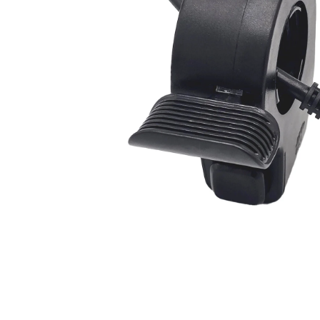
Organizatoare cabluri
Unelte & truse
Adezivi & pastă termoconductoare
Rulouri de nichel
Tuburi termocontractabile
Șuruburi / kituri prindere
Publicitate & elemente expo