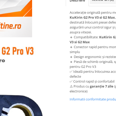
Descriere
Accelerație originală pentru m
KuKirin G2 Pro V3 si G2 Max
,
destinată înlocuirii piesei defec
asigurării unui control sigur și
asupra vitezei.
🔹 Compatibilitate:
KuKirin G
V3 si G2 Max
🔹 Conector rapid pentru mon
simplu
🔹 Design ergonomic și reziste
🔹 Piesă de schimb originală, s
pentru G2 Pro V3
✅ Ideală pentru înlocuirea acce
defecte
✅ Control rapid și confortabil
⚠️ Produs cu
garanție 7 zile
(
electronice)
Informatii conformitate prod