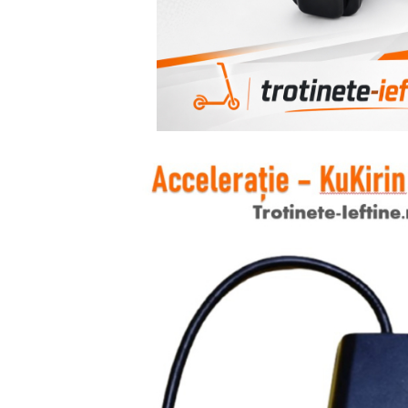
Jante
Valve & extensii
Electronică
Acceleratoare & comenzi
Display-uri / ecrane
Lumini / iluminare
Motoare
Cabluri motoare
Senzori Hall
BMS
Baterii
Controlere & Conversoare DC/DC
Încărcătoare
Prize de încărcare
Cabluri pentru baterii
Componente baterii
Localizatoare GPS