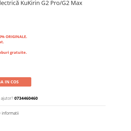
Electrică KuKirin G2 Pro/G2 Max
00% ORIGINALE.
at.
buri gratuite.
A IN COS
 ajutor?
0734460460
informatii