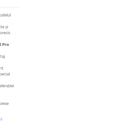
odelul
te și
 precis
2 Pro
taj
nt
pecial
lerației
piese
us