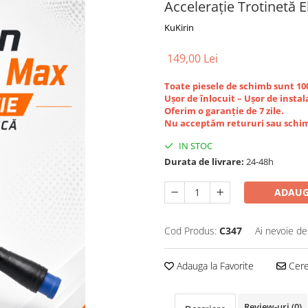
Accelerație Trotinetă 
KuKirin
149,00 Lei
Toate piesele de schimb sunt 1
Ușor de înlocuit – Ușor de instal
Oferim o garanție de 7 zile.
Nu acceptăm retururi sau schim
IN STOC
Durata de livrare:
24-48h
ADAUG
Cod Produs:
C347
Ai nevoie de
Adauga la Favorite
Cere 
Review-uri
(0)