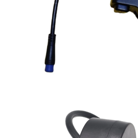
Mecanică
Furci / mânere principale &
secundare
Pliere, pasadores & tije
Crickuri / suporturi parcare
Suspensii & amortizoare
Rulmenți
Transmisii & lanțuri
Claxoane / sonerii (timbres)
Frâne
Discuri de frana
Plăcuțe de frână
Etrieri
Cabluri de frână
Manete de frână
Consumabile & Unelte
Conectori