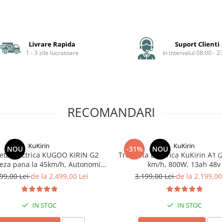
Livrare Rapida
Suport Clienti
1 - 3 zile lucratoare
In intervalul 08:00 - 2
RECOMANDARI
KuKirin
KuKirin
NOU
-31%
NOU
neta Electrica KUGOO KIRIN G2
Trotineta Electrica KuKirin A1 (
teza pana la 45km/h, Autonomie
km/h, 800W, 13ah 48v
Km, Motor 600W, 48V 15Ah
99,00 Lei
de la 2.499,00 Lei
3.199,00 Lei
de la 2.199,00
IN STOC
IN STOC