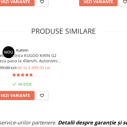
VEZI VARIANTE
VEZI VARIANTE
PRODUSE SIMILARE
KuKirin
NOU
neta Electrica KUGOO KIRIN G2
teza pana la 45km/h, Autonomie
Km, Motor 600W, 48V 15Ah
99,00 Lei
de la 2.499,00 Lei
IN STOC
VEZI VARIANTE
service-urilor partenere.
Detalii despre garanție și se