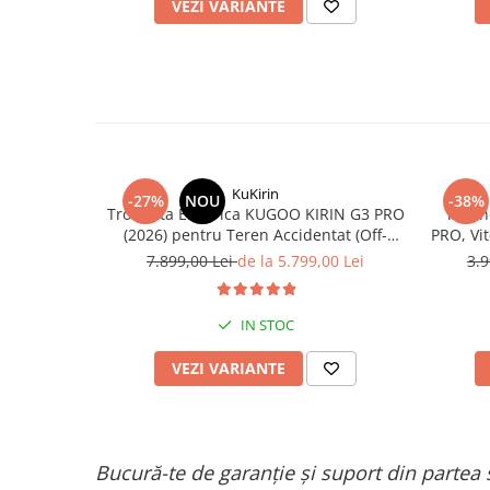
VEZI VARIANTE
KuKirin
-27%
NOU
-38%
Trotineta Electrica KUGOO KIRIN G3 PRO
Troti
(2026) pentru Teren Accidentat (Off-
PRO, Vi
Road Electric Scooter) - Motor Dual
55
7.899,00 Lei
de la 5.799,00 Lei
3.9
2x1200W, Autonomie de 80km, Viteză
Până la 65km/h, Baterie 52V 23.2Ah
IN STOC
VEZI VARIANTE
Bucură-te de garanție și suport din partea 