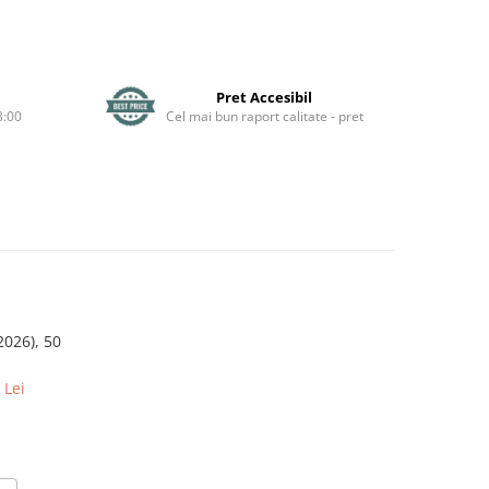
Pret Accesibil
3:00
Cel mai bun raport calitate - pret
2026), 50
 Lei