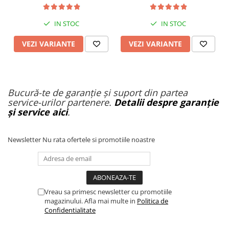
Dual 2x1200W, Autonomie
15Ah
de 80km, Viteză Până la
65km/h, Baterie 52V 23.2Ah
IN STOC
IN STOC
VEZI VARIANTE
VEZI VARIANTE
Bucură-te de garanție și suport din partea
service-urilor partenere.
Detalii despre garanție
și service aici
.
Newsletter
Nu rata ofertele si promotiile noastre
Vreau sa primesc newsletter cu promotiile
magazinului. Afla mai multe in
Politica de
Confidentialitate