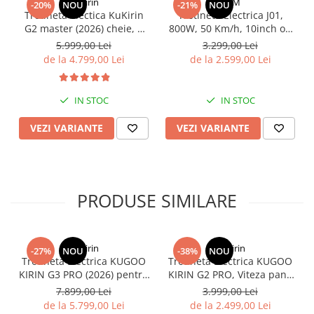
Organizatoare cabluri
KuKirin
OEM
-20%
NOU
-21%
NOU
Trotineta electica KuKirin
Trotineta Electrica J01,
Unelte & truse
G2 master (2026) cheie, 2
800W, 50 Km/h, 10inch off
Adezivi & pastă termoconductoare
motoare 2*1000W,
road, 48v 15ah, 60 Km
5.999,00 Lei
3.299,00 Lei
Autonomie 70km, Baterie
Rulouri de nichel
de la 4.799,00 Lei
de la 2.599,00 Lei
52V 20, 8 A.
Tuburi termocontractabile
Șuruburi / kituri prindere
IN STOC
IN STOC
Publicitate & elemente expo
VEZI VARIANTE
VEZI VARIANTE
PRODUSE SIMILARE
KuKirin
KuKirin
-27%
NOU
-38%
NOU
Trotineta Electrica KUGOO
Trotineta Electrica KUGOO
KIRIN G3 PRO (2026) pentru
KIRIN G2 PRO, Viteza pana
Teren Accidentat (Off-Road
la 45km/h, Autonomie
7.899,00 Lei
3.999,00 Lei
Electric Scooter) - Motor
55Km, Motor 600W, 48V
de la 5.799,00 Lei
de la 2.499,00 Lei