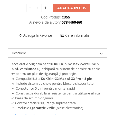
Jante
Valve & extensii
ADAUGA IN COS
Electronică
Cod Produs:
C355
Acceleratoare & comenzi
Ai nevoie de ajutor?
0734460460
Display-uri / ecrane
Lumini / iluminare
Adauga la Favorite
Cere informatii
Motoare
Cabluri motoare
Descriere
Senzori Hall
BMS
Accelerație originală pentru
KuKirin G2 Max (versiune 5
Baterii
pini, versiunea C)
, echipată cu sistem de pornire cu cheie
🔑 pentru un plus de siguranță și protecție.
Controlere & Conversoare DC/DC
🔹 Compatibilitate:
KuKirin G2 Max si G2 Pro – 5 pini
Încărcătoare
🔹 Include sistem de cheie pentru blocare și securitate
Prize de încărcare
🔹 Conector cu 5 pini pentru montaj rapid
🔹 Construcție durabilă și rezistentă pentru utilizare zilnică
Cabluri pentru baterii
✅ Piesă de schimb originală
Componente baterii
✅ Control precis și siguranță suplimentară
⚠️ Produs cu
garanție 7 zile
(piese electronice)
Localizatoare GPS