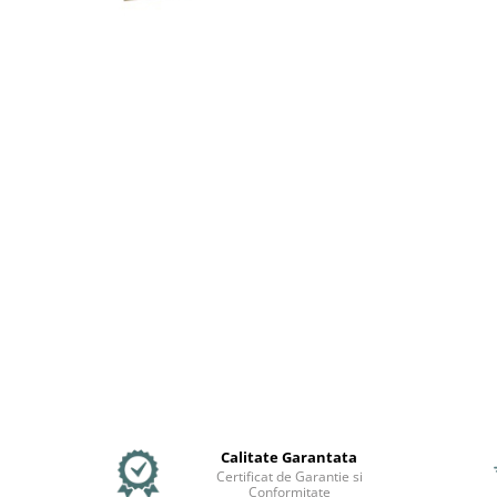
Jante
Valve & extensii
Electronică
Acceleratoare & comenzi
Display-uri / ecrane
Lumini / iluminare
Motoare
Cabluri motoare
Senzori Hall
BMS
Baterii
Controlere & Conversoare DC/DC
Încărcătoare
Prize de încărcare
Cabluri pentru baterii
Componente baterii
Calitate Garantata
Localizatoare GPS
Certificat de Garantie si
Conformitate