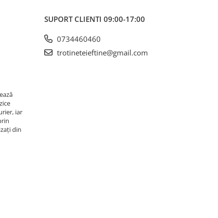
SUPORT CLIENTI
09:00-17:00
0734460460
trotineteieftine@gmail.com
rează
zice
rier, iar
prin
zați din