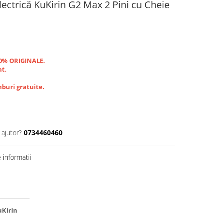
lectrică KuKirin G2 Max 2 Pini cu Cheie
00% ORIGINALE.
at.
buri gratuite.
 ajutor?
0734460460
informatii
uKirin