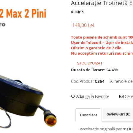
Accelerație Trotinetă E
KuKirin
149,00 Lei
Toate piesele de schimb sunt 1
Ușor de înlocuit – Ușor de instal
Oferim o garanție de 7 zile.
Nu acceptăm retururi sau schim
STOC EPUIZAT
Durata de livrare:
24-48h
Cod Produs:
C354
Ai nevoie de
Adauga la Favorite
Cere 
Review-uri
(0)
Descriere
Accelerație originală pentru
K