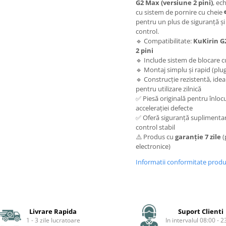
G2 Max (versiune 2 pini)
, ec
cu sistem de pornire cu cheie 
pentru un plus de siguranță și
control.
🔹 Compatibilitate:
KuKirin G
2 pini
🔹 Include sistem de blocare c
🔹 Montaj simplu și rapid (plug
🔹 Construcție rezistentă, idea
pentru utilizare zilnică
✅ Piesă originală pentru înloc
accelerației defecte
✅ Oferă siguranță suplimentar
control stabil
⚠️ Produs cu
garanție 7 zile
(
electronice)
Informatii conformitate prod
Livrare Rapida
Suport Clienti
1 - 3 zile lucratoare
In intervalul 08:00 - 2