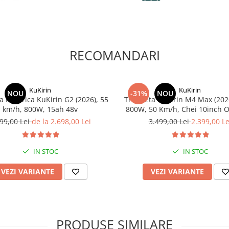
RECOMANDARI
KuKirin
KuKirin
NOU
-31%
NOU
a Electrica KuKirin G2 (2026), 55
Trotineta KuKirin M4 Max (202
km/h, 800W, 15ah 48v
800W, 50 Km/h, Chei 10inch O
99,00 Lei
de la 2.698,00 Lei
3.499,00 Lei
2.399,00 Le
IN STOC
IN STOC
VEZI VARIANTE
VEZI VARIANTE
PRODUSE SIMILARE