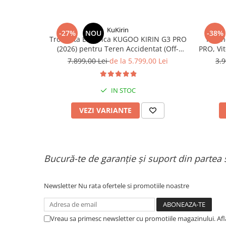
Organizatoare cabluri
Unelte & truse
Adezivi & pastă termoconductoare
KuKirin
-27%
NOU
-38%
Trotineta Electrica KUGOO KIRIN G3 PRO
Troti
Rulouri de nichel
(2026) pentru Teren Accidentat (Off-
PRO, Vi
Tuburi termocontractabile
Road Electric Scooter) - Motor Dual
55
7.899,00 Lei
de la 5.799,00 Lei
3.9
Șuruburi / kituri prindere
2x1200W, Autonomie de 80km, Viteză
Până la 65km/h, Baterie 52V 23.2Ah
Publicitate & elemente expo
IN STOC
VEZI VARIANTE
Bucură-te de garanție și suport din partea 
Newsletter
Nu rata ofertele si promotiile noastre
Vreau sa primesc newsletter cu promotiile magazinului. Af