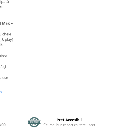
hipată
🔑
2 Max –
u cheie
 & play)
lă
uirea
ă și
piese
us
Pret Accesibil
3:00
Cel mai bun raport calitate - pret