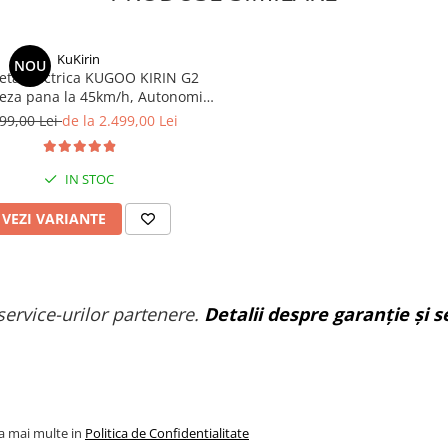
KuKirin
NOU
neta Electrica KUGOO KIRIN G2
teza pana la 45km/h, Autonomie
Km, Motor 600W, 48V 15Ah
99,00 Lei
de la 2.499,00 Lei
IN STOC
VEZI VARIANTE
service-urilor partenere.
Detalii despre garanție și se
la mai multe in
Politica de Confidentialitate