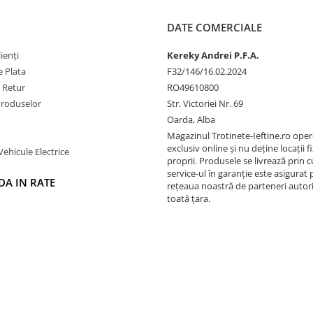
DATE COMERCIALE
ienți
Kereky Andrei P.F.A.
 Plata
F32/146/16.02.2024
e Retur
RO49610800
Produselor
Str. Victoriei Nr. 69
Oarda, Alba
Magazinul Trotinete-Ieftine.ro ope
exclusiv online și nu deține locații fi
Vehicule Electrice
proprii. Produsele se livrează prin cu
service-ul în garanție este asigurat 
A IN RATE
rețeaua noastră de parteneri autori
toată țara.