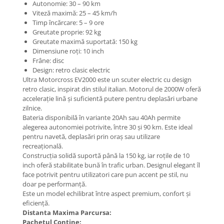
Mecanică
Autonomie: 30 – 90 km
Viteză maximă: 25 – 45 km/h
Furci / mânere principale &
Timp încărcare: 5 – 9 ore
secundare
Greutate proprie: 92 kg
Pliere, pasadores & tije
Greutate maximă suportată: 150 kg
Dimensiune roți: 10 inch
Crickuri / suporturi parcare
Frâne: disc
Suspensii & amortizoare
Design: retro clasic electric
Rulmenți
Ultra Motorcross EV2000 este un scuter electric cu design
retro clasic, inspirat din stilul italian. Motorul de 2000W oferă
Transmisii & lanțuri
accelerație lină și suficientă putere pentru deplasări urbane
Claxoane / sonerii (timbres)
zilnice.
Frâne
Bateria disponibilă în variante 20Ah sau 40Ah permite
alegerea autonomiei potrivite, între 30 și 90 km. Este ideal
Discuri de frana
pentru navetă, deplasări prin oraș sau utilizare
Plăcuțe de frână
recreațională.
Construcția solidă suportă până la 150 kg, iar roțile de 10
Etrieri
inch oferă stabilitate bună în trafic urban. Designul elegant îl
Cabluri de frână
face potrivit pentru utilizatori care pun accent pe stil, nu
Manete de frână
doar pe performanță.
Este un model echilibrat între aspect premium, confort și
Consumabile & Unelte
eficiență.
Conectori
Distanta Maxima Parcursa:
Pachetul Contine: