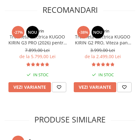
RECOMANDARI
KuKirin
KuKirin
-27%
NOU
-38%
NOU
Trotineta Electrica KUGOO
Trotineta Electrica KUGOO
KIRIN G3 PRO (2026) pentru
KIRIN G2 PRO, Viteza pana
Teren Accidentat (Off-Road
la 45km/h, Autonomie
7.899,00 Lei
3.999,00 Lei
Electric Scooter) - Motor
55Km, Motor 600W, 48V
de la 5.799,00 Lei
de la 2.499,00 Lei
Dual 2x1200W, Autonomie
15Ah
de 80km, Viteză Până la
65km/h, Baterie 52V 23.2Ah
IN STOC
IN STOC
VEZI VARIANTE
VEZI VARIANTE
PRODUSE SIMILARE