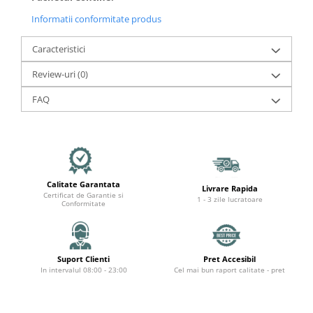
Organizatoare cabluri
Informatii conformitate produs
Unelte & truse
Adezivi & pastă termoconductoare
Caracteristici
Rulouri de nichel
Review-uri
(0)
Tuburi termocontractabile
Șuruburi / kituri prindere
FAQ
Publicitate & elemente expo
Calitate Garantata
Livrare Rapida
Certificat de Garantie si
1 - 3 zile lucratoare
Conformitate
Suport Clienti
Pret Accesibil
In intervalul 08:00 - 23:00
Cel mai bun raport calitate - pret