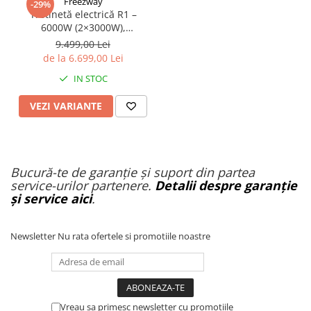
Freezway
-29%
Trotinetă electrică R1 –
6000W (2×3000W),
autonomie 100 km, viteză
9.499,00 Lei
90 km/h, suspensie dublă,
de la 6.699,00 Lei
frâne hidraulice
IN STOC
VEZI VARIANTE
Bucură-te de garanție și suport din partea
service-urilor partenere.
Detalii despre garanție
și service aici
.
Newsletter
Nu rata ofertele si promotiile noastre
Vreau sa primesc newsletter cu promotiile