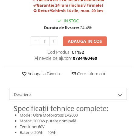
Jante
✅Garantie 24 luni (Inclusiv Firmele)
Valve & extensii
🔁
Retur/Schimb 14 zile, max. 20 km
Electronică
IN STOC
Acceleratoare & comenzi
Durata de livrare:
24-48h
Display-uri / ecrane
ADAUGA IN COS
Lumini / iluminare
Motoare
Cod Produs:
C1152
Cabluri motoare
Ai nevoie de ajutor?
0734460460
Senzori Hall
BMS
Adauga la Favorite
Cere informatii
Baterii
Controlere & Conversoare DC/DC
Descriere
Încărcătoare
Prize de încărcare
Specificații tehnice complete:
Cabluri pentru baterii
Model: Ultra Motorcross EV2000
Componente baterii
Motor: 2000W putere nominală
Tensiune: 60V
Localizatoare GPS
Baterie: 20Ah – 40Ah