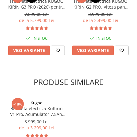
Trotineta Electrica KUGOO
Trotineta Electrica KUGOO
Organizatoare cabluri
KIRIN G3 PRO (2026) pentru
KIRIN G2 PRO, Viteza pana
Unelte & truse
Teren Accidentat (Off-Road
la 45km/h, Autonomie
7.899,00 Lei
3.999,00 Lei
Adezivi & pastă termoconductoare
Electric Scooter) - Motor
55Km, Motor 600W, 48V
de la 5.799,00 Lei
de la 2.499,00 Lei
Dual 2x1200W, Autonomie
15Ah
Rulouri de nichel
de 80km, Viteză Până la
Tuburi termocontractabile
65km/h, Baterie 52V 23.2Ah
IN STOC
IN STOC
Șuruburi / kituri prindere
Publicitate & elemente expo
VEZI VARIANTE
VEZI VARIANTE
PRODUSE SIMILARE
Kugoo
-18%
Bicicletă electrică KuKirin
V1 Pro, Acumulator 7.5Ah,
Anvelope de 20 inch, Viteză
3.999,00 Lei
maximă de 45 km/h.
de la 3.299,00 Lei