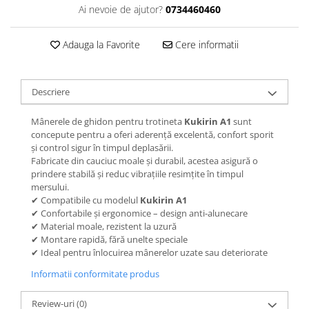
Jante
Ai nevoie de ajutor?
0734460460
Valve & extensii
Electronică
Adauga la Favorite
Cere informatii
Acceleratoare & comenzi
Display-uri / ecrane
Descriere
Lumini / iluminare
Motoare
Mânerele de ghidon pentru trotineta
Kukirin A1
sunt
Cabluri motoare
concepute pentru a oferi aderență excelentă, confort sporit
și control sigur în timpul deplasării.
Senzori Hall
Fabricate din cauciuc moale și durabil, acestea asigură o
BMS
prindere stabilă și reduc vibrațiile resimțite în timpul
Baterii
mersului.
✔ Compatibile cu modelul
Kukirin A1
Controlere & Conversoare DC/DC
✔ Confortabile și ergonomice – design anti-alunecare
Încărcătoare
✔ Material moale, rezistent la uzură
Prize de încărcare
✔ Montare rapidă, fără unelte speciale
✔ Ideal pentru înlocuirea mânerelor uzate sau deteriorate
Cabluri pentru baterii
Componente baterii
Informatii conformitate produs
Localizatoare GPS
Review-uri
(0)