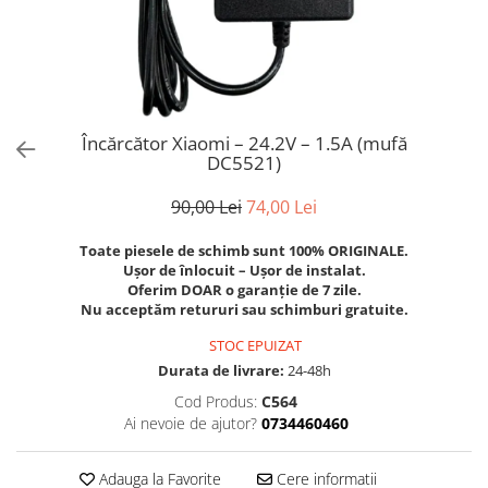
Trotinete Sub 3000 Lei
Trotinete cu Scaun
ATV 150cc
KuKirin G2 Pro
Suporturi pentru telefon
KuKirin G3
Trotinete Peste 3000 Lei
Trotinete cu Cheie
ATV 200cc
Oglinzi retrovizoare
KuKirin G2 Master
Trotinete cu Scaun
Trotinete cu Suspensii
ATV 1000W
Ornamente, stickere & viniluri
KuKirin G1 Pro
Iluminare decorativă
Trotinete cu Cheie
Trotinete cu Ghidon Reglabil
ATV 1500W
KuKirin V1 Pro
Protecții la coliziune
Trotinete cu Baterie Detașabilă
Încărcător Xiaomi – 24.2V – 1.5A (mufă
KuKirin V2
DC5521)
KuKirin S1 Max
KuKirin A1
90,00 Lei
74,00 Lei
KuKirin M4 Max
Toate piesele de schimb sunt 100% ORIGINALE.
KuKirin G2 Ultra
Ușor de înlocuit – Ușor de instalat.
KuKirin T3
Oferim DOAR o garanție de 7 zile.
Nu acceptăm retururi sau schimburi gratuite.
Xiaomi Mi
Roți și Anvelope
STOC EPUIZAT
Durata de livrare:
24-48h
Anvelope
Cod Produs:
C564
Anvelope pneumatice
Ai nevoie de ajutor?
0734460460
Anvelope solide
Camere de aer
Adauga la Favorite
Cere informatii