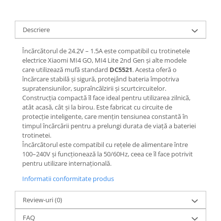
Jante
Valve & extensii
Electronică
Descriere
Acceleratoare & comenzi
Încărcătorul de 24.2V – 1.5A este compatibil cu trotinetele
Display-uri / ecrane
electrice Xiaomi MI4 GO, MI4 Lite 2nd Gen și alte modele
Lumini / iluminare
care utilizează mufă standard
DC5521
. Acesta oferă o
încărcare stabilă și sigură, protejând bateria împotriva
Motoare
supratensiunilor, supraîncălzirii și scurtcircuitelor.
Cabluri motoare
Construcția compactă îl face ideal pentru utilizarea zilnică,
Senzori Hall
atât acasă, cât și la birou. Este fabricat cu circuite de
protecție inteligente, care mențin tensiunea constantă în
BMS
timpul încărcării pentru a prelungi durata de viață a bateriei
Baterii
trotinetei.
Controlere & Conversoare DC/DC
Încărcătorul este compatibil cu rețele de alimentare între
100–240V și funcționează la 50/60Hz, ceea ce îl face potrivit
Încărcătoare
pentru utilizare internațională.
Prize de încărcare
Informatii conformitate produs
Cabluri pentru baterii
Componente baterii
Review-uri
(0)
Localizatoare GPS
FAQ