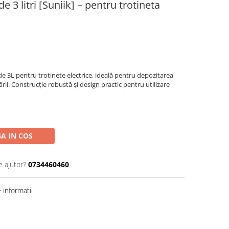
3 litri [Suniik] – pentru trotineta
e 3L pentru trotinete electrice, ideală pentru depozitarea
rii. Construcție robustă și design practic pentru utilizare
A IN COS
e ajutor?
0734460460
informatii