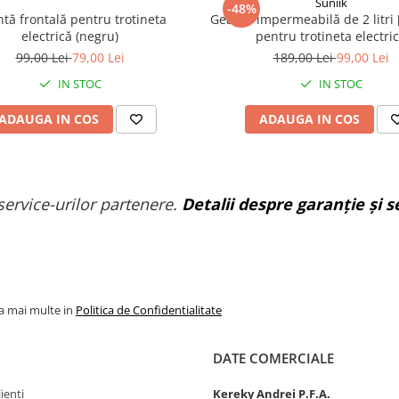
Suniik
-48%
tă frontală pentru trotineta
Geantă impermeabilă de 2 litri [
electrică (negru)
pentru trotineta electri
99,00 Lei
79,00 Lei
189,00 Lei
99,00 Lei
IN STOC
IN STOC
ADAUGA IN COS
ADAUGA IN COS
service-urilor partenere.
Detalii despre garanție și se
la mai multe in
Politica de Confidentialitate
DATE COMERCIALE
ienți
Kereky Andrei P.F.A.