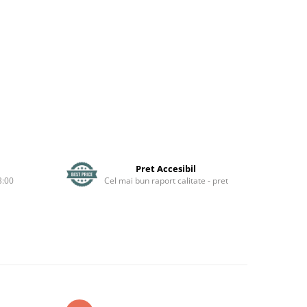
Pret Accesibil
3:00
Cel mai bun raport calitate - pret