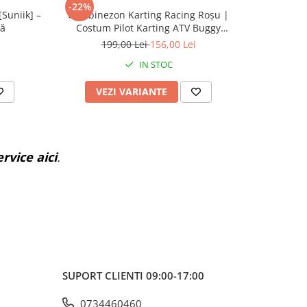
-22%
-43%
Suniik] –
Combinezon Karting Racing Roșu |
Protecți
că
Costum Pilot Karting ATV Buggy
Rac
Motorsport
199,00 Lei
156,00 Lei
IN STOC
VEZI VARIANTE
AD
rvice aici
.
SUPORT CLIENTI
09:00-17:00
0734460460