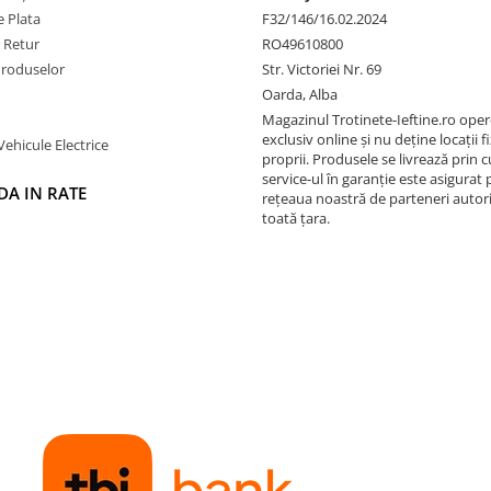
 Plata
F32/146/16.02.2024
e Retur
RO49610800
Produselor
Str. Victoriei Nr. 69
Oarda, Alba
Magazinul Trotinete-Ieftine.ro ope
exclusiv online și nu deține locații fi
Vehicule Electrice
proprii. Produsele se livrează prin cu
service-ul în garanție este asigurat 
A IN RATE
rețeaua noastră de parteneri autori
toată țara.