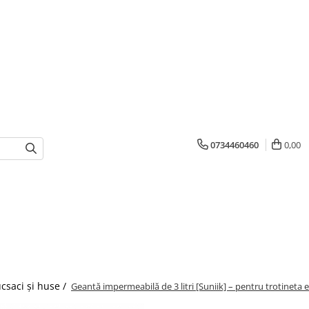
0734460460
0,00
ucsaci și huse /
Geantă impermeabilă de 3 litri [Suniik] – pentru trotineta e