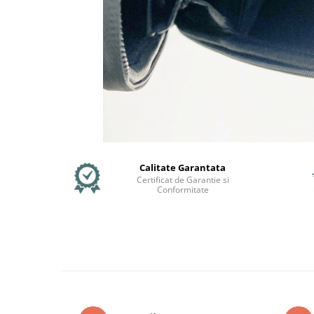
Mecanică
Furci / mânere principale &
secundare
Pliere, pasadores & tije
Crickuri / suporturi parcare
Suspensii & amortizoare
Rulmenți
Transmisii & lanțuri
Claxoane / sonerii (timbres)
Frâne
Calitate Garantata
Certificat de Garantie si
Discuri de frana
Conformitate
Plăcuțe de frână
Etrieri
Cabluri de frână
Manete de frână
Consumabile & Unelte
Conectori