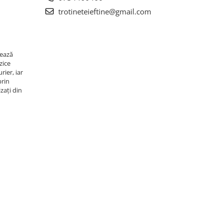
trotineteieftine@gmail.com
rează
zice
rier, iar
prin
zați din