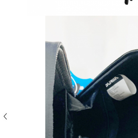
Jante
Valve & extensii
Electronică
Acceleratoare & comenzi
Display-uri / ecrane
Lumini / iluminare
Motoare
Cabluri motoare
Senzori Hall
BMS
Baterii
Controlere & Conversoare DC/DC
Încărcătoare
Prize de încărcare
Cabluri pentru baterii
Componente baterii
Localizatoare GPS