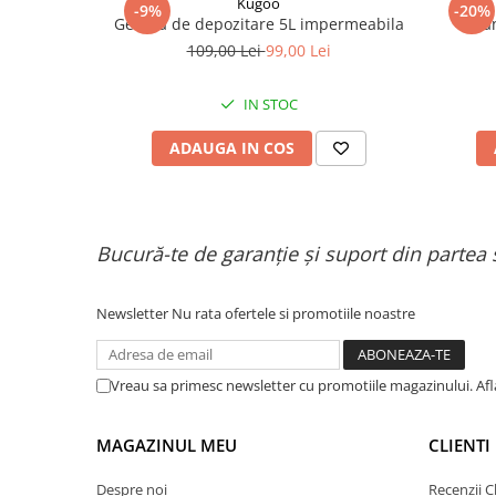
Organizatoare cabluri
Kugoo
-9%
-20%
Geanta de depozitare 5L impermeabila
Gean
Unelte & truse
109,00 Lei
99,00 Lei
Adezivi & pastă termoconductoare
Rulouri de nichel
IN STOC
Tuburi termocontractabile
Șuruburi / kituri prindere
ADAUGA IN COS
Publicitate & elemente expo
Bucură-te de garanție și suport din partea 
Newsletter
Nu rata ofertele si promotiile noastre
Vreau sa primesc newsletter cu promotiile magazinului. Af
MAGAZINUL MEU
CLIENTI
Despre noi
Recenzii Cl