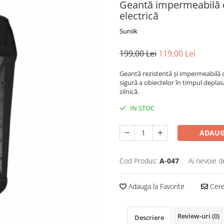
Geantă impermeabilă de 
electrică
Suniik
199,00 Lei
119,00 Lei
Geantă rezistentă și impermeabilă d
sigură a obiectelor în timpul deplasă
zilnică.
IN STOC
ADAUG
Cod Produs:
A-047
Ai nevoie d
Adauga la Favorite
Cere 
Review-uri
(0)
Descriere