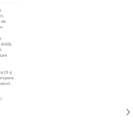
ă
ri,
e de
in
e
 dublă,
t
zare
e CE și
europene
atorii
us