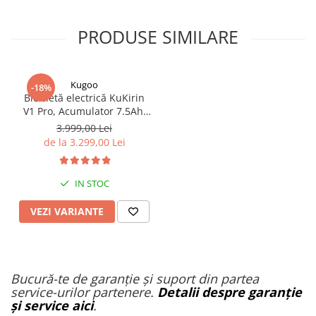
PRODUSE SIMILARE
Kugoo
-18%
Bicicletă electrică KuKirin
V1 Pro, Acumulator 7.5Ah,
Anvelope de 20 inch, Viteză
3.999,00 Lei
maximă de 45 km/h.
de la 3.299,00 Lei
IN STOC
VEZI VARIANTE
Bucură-te de garanție și suport din partea
service-urilor partenere.
Detalii despre garanție
și service aici
.