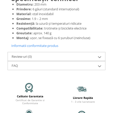
Mecanică
Diametru:
203 mm
Furci / mânere principale &
Prindere:
6 găuri (standard internațional)
secundare
Material:
oțel inoxidabil
Grosime:
1.9 – 2 mm
Pliere, pasadores & tije
Rezistență:
la uzură și temperaturi ridicate
Crickuri / suporturi parcare
Compatibilitate:
trotinete și biciclete electrice
Suspensii & amortizoare
Greutate:
aprox. 140 g
Montaj:
ușor, se fixează cu 6 șuruburi (neincluse)
Rulmenți
Transmisii & lanțuri
Informatii conformitate produs
Claxoane / sonerii (timbres)
Review-uri
(0)
Frâne
FAQ
Discuri de frana
Plăcuțe de frână
Etrieri
Cabluri de frână
Manete de frână
Calitate Garantata
Livrare Rapida
Consumabile & Unelte
Certificat de Garantie si
1 - 3 zile lucratoare
Conformitate
Conectori