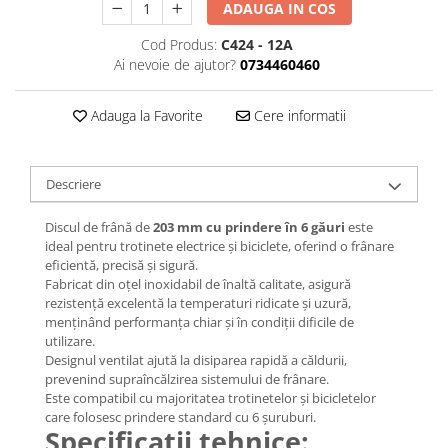
Jante
ADAUGA IN COS
Valve & extensii
Cod Produs:
C424 - 12A
Electronică
Ai nevoie de ajutor?
0734460460
Acceleratoare & comenzi
Display-uri / ecrane
Adauga la Favorite
Cere informatii
Lumini / iluminare
Motoare
Descriere
Cabluri motoare
Senzori Hall
Discul de frână de
203 mm cu prindere în 6 găuri
este
BMS
ideal pentru trotinete electrice și biciclete, oferind o frânare
eficientă, precisă și sigură.
Baterii
Fabricat din oțel inoxidabil de înaltă calitate, asigură
Controlere & Conversoare DC/DC
rezistență excelentă la temperaturi ridicate și uzură,
Încărcătoare
menținând performanța chiar și în condiții dificile de
utilizare.
Prize de încărcare
Designul ventilat ajută la disiparea rapidă a căldurii,
Cabluri pentru baterii
prevenind supraîncălzirea sistemului de frânare.
Componente baterii
Este compatibil cu majoritatea trotinetelor și bicicletelor
care folosesc prindere standard cu 6 șuruburi.
Localizatoare GPS
Specificații tehnice: