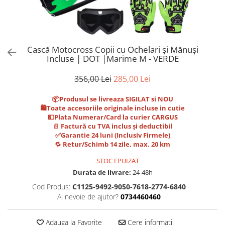
Trotinete Sub 3000 Lei
Trotinete cu Scaun
ATV 150cc
KuKirin G2 Pro
Suporturi pentru telefon
KuKirin G3
Trotinete Peste 3000 Lei
Trotinete cu Cheie
ATV 200cc
Oglinzi retrovizoare
KuKirin G2 Master
Trotinete cu Scaun
Trotinete cu Suspensii
ATV 1000W
Ornamente, stickere & viniluri
KuKirin G1 Pro
Iluminare decorativă
Trotinete cu Cheie
Trotinete cu Ghidon Reglabil
ATV 1500W
Cască Motocross Copii cu Ochelari și Mănuși
KuKirin V1 Pro
Incluse | DOT |Marime M - VERDE
Protecții la coliziune
Trotinete cu Baterie Detașabilă
KuKirin V2
356,00 Lei
285,00 Lei
KuKirin S1 Max
KuKirin A1
📦Produsul se livreaza SIGILAT si NOU
KuKirin M4 Max
🛍️Toate accesoriile originale incluse in cutie
💵Plata Numerar/Card la curier CARGUS
KuKirin G2 Ultra
📄
Factură cu TVA inclus și deductibil
KuKirin T3
✅Garantie 24 luni (Inclusiv Firmele)
🔁
Retur/Schimb 14 zile, max. 20 km
Xiaomi Mi
Roți și Anvelope
STOC EPUIZAT
Durata de livrare:
24-48h
Anvelope
Cod Produs:
C1125-9492-9050-7618-2774-6840
Anvelope pneumatice
Ai nevoie de ajutor?
0734460460
Anvelope solide
Camere de aer
Adauga la Favorite
Cere informatii