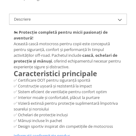
Jante
Valve & extensii
Electronică
Descriere
Acceleratoare & comenzi
🏍️
Protecție completă pentru micii pasionați de
Display-uri / ecrane
aventură!
Lumini / iluminare
Această cască motocross pentru copii este concepută
Motoare
pentru siguranță, confort și performanță în timpul
activităților off-road. Pachetul include
cască, ochelari de
Cabluri motoare
protecție și mănuși
, oferind echipamentul necesar pentru
Senzori Hall
experiențe sigure și distractive.
Caracteristici principale
BMS
✅ Certificare DOT pentru siguranță sporită
Baterii
✅ Construcție ușoară și rezistentă la impact
Controlere & Conversoare DC/DC
✅ Sistem eficient de ventilație pentru confort optim
Încărcătoare
✅ Interior moale și confortabil, plăcut la purtare
✅ Vizieră extinsă pentru protecție suplimentară împotriva
Prize de încărcare
soarelui și noroiului
Cabluri pentru baterii
✅ Ochelari de protecție incluși
Componente baterii
✅ Mănuși incluse în pachet
✅ Design sportiv inspirat din competițiile de motocross
Localizatoare GPS
Informatii conformitate produs