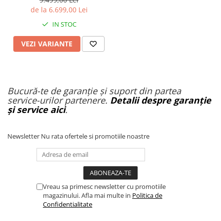
90 km/h, suspensie dublă,
de la 6.699,00 Lei
frâne hidraulice
IN STOC
VEZI VARIANTE
Bucură-te de garanție și suport din partea
service-urilor partenere.
Detalii despre garanție
și service aici
.
Newsletter
Nu rata ofertele si promotiile noastre
Vreau sa primesc newsletter cu promotiile
magazinului. Afla mai multe in
Politica de
Confidentialitate