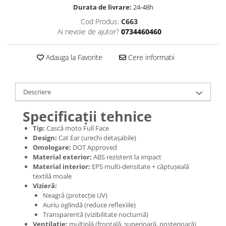
Jante
Durata de livrare:
24-48h
Valve & extensii
Cod Produs:
C663
Electronică
Ai nevoie de ajutor?
0734460460
Acceleratoare & comenzi
Display-uri / ecrane
Adauga la Favorite
Cere informatii
Lumini / iluminare
Motoare
Descriere
Cabluri motoare
Senzori Hall
Specificații tehnice
BMS
Tip:
Cască moto Full Face
Baterii
Design:
Cat Ear (urechi detașabile)
Omologare:
DOT Approved
Controlere & Conversoare DC/DC
Material exterior:
ABS rezistent la impact
Încărcătoare
Material interior:
EPS multi-densitate + căptușeală
Prize de încărcare
textilă moale
Vizieră:
Cabluri pentru baterii
Neagră (protecție UV)
Componente baterii
Auriu oglindă (reduce reflexiile)
Localizatoare GPS
Transparentă (vizibilitate nocturnă)
Ventilație:
multiplă (frontală, superioară, posterioară)