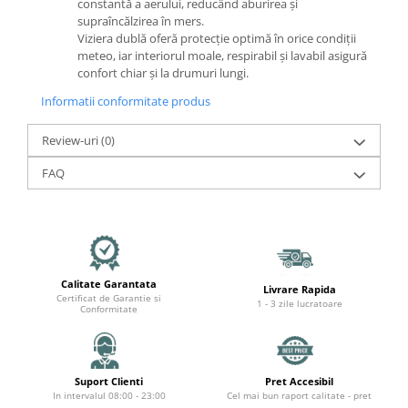
Organizatoare cabluri
constantă a aerului, reducând aburirea și
supraîncălzirea în mers.
Unelte & truse
Viziera dublă oferă protecție optimă în orice condiții
Adezivi & pastă termoconductoare
meteo, iar interiorul moale, respirabil și lavabil asigură
confort chiar și la drumuri lungi.
Rulouri de nichel
Tuburi termocontractabile
Informatii conformitate produs
Șuruburi / kituri prindere
Review-uri
(0)
Publicitate & elemente expo
FAQ
Calitate Garantata
Livrare Rapida
Certificat de Garantie si
1 - 3 zile lucratoare
Conformitate
Suport Clienti
Pret Accesibil
In intervalul 08:00 - 23:00
Cel mai bun raport calitate - pret