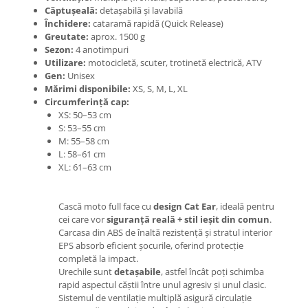
Mecanică
Căptușeală:
detașabilă și lavabilă
Furci / mânere principale &
Închidere:
cataramă rapidă (Quick Release)
secundare
Greutate:
aprox. 1500 g
Sezon:
4 anotimpuri
Pliere, pasadores & tije
Utilizare:
motocicletă, scuter, trotinetă electrică, ATV
Crickuri / suporturi parcare
Gen:
Unisex
Mărimi disponibile:
XS, S, M, L, XL
Suspensii & amortizoare
Circumferință cap:
Rulmenți
XS: 50–53 cm
Transmisii & lanțuri
S: 53–55 cm
M: 55–58 cm
Claxoane / sonerii (timbres)
L: 58–61 cm
Frâne
XL: 61–63 cm
Discuri de frana
Plăcuțe de frână
Cască moto full face cu
design Cat Ear
, ideală pentru
Etrieri
cei care vor
siguranță reală + stil ieșit din comun
.
Carcasa din ABS de înaltă rezistență și stratul interior
Cabluri de frână
EPS absorb eficient șocurile, oferind protecție
Manete de frână
completă la impact.
Consumabile & Unelte
Urechile sunt
detașabile
, astfel încât poți schimba
rapid aspectul căștii între unul agresiv și unul clasic.
Conectori
Sistemul de ventilație multiplă asigură circulație