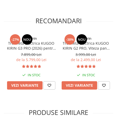
RECOMANDARI
KuKirin
KuKirin
-27%
NOU
-38%
NOU
Trotineta Electrica KUGOO
Trotineta Electrica KUGOO
KIRIN G3 PRO (2026) pentru
KIRIN G2 PRO, Viteza pana
Teren Accidentat (Off-Road
la 45km/h, Autonomie
7.899,00 Lei
3.999,00 Lei
Electric Scooter) - Motor
55Km, Motor 600W, 48V
de la 5.799,00 Lei
de la 2.499,00 Lei
Dual 2x1200W, Autonomie
15Ah
de 80km, Viteză Până la
65km/h, Baterie 52V 23.2Ah
IN STOC
IN STOC
VEZI VARIANTE
VEZI VARIANTE
PRODUSE SIMILARE