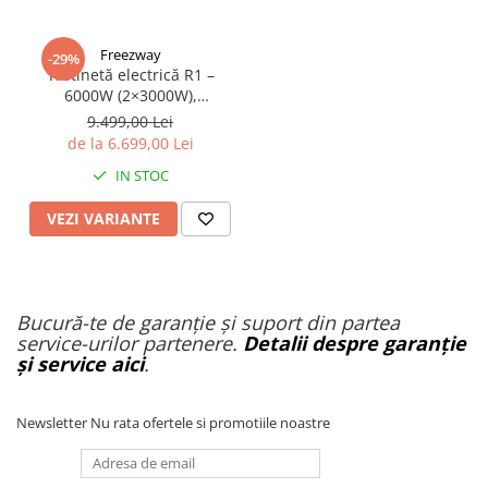
Freezway
-29%
Trotinetă electrică R1 –
6000W (2×3000W),
autonomie 100 km, viteză
9.499,00 Lei
90 km/h, suspensie dublă,
de la 6.699,00 Lei
frâne hidraulice
IN STOC
VEZI VARIANTE
Bucură-te de garanție și suport din partea
service-urilor partenere.
Detalii despre garanție
și service aici
.
Newsletter
Nu rata ofertele si promotiile noastre