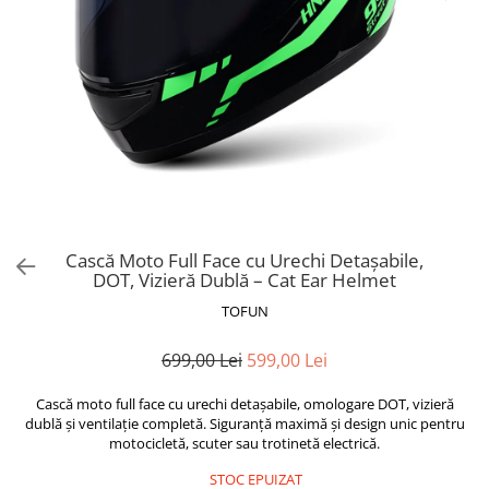
Trotinete Sub 3000 Lei
Trotinete cu Scaun
ATV 150cc
KuKirin G2 Pro
Suporturi pentru telefon
KuKirin G3
Trotinete Peste 3000 Lei
Trotinete cu Cheie
ATV 200cc
Oglinzi retrovizoare
KuKirin G2 Master
Trotinete cu Scaun
Trotinete cu Suspensii
ATV 1000W
Ornamente, stickere & viniluri
KuKirin G1 Pro
Iluminare decorativă
Trotinete cu Cheie
Trotinete cu Ghidon Reglabil
ATV 1500W
KuKirin V1 Pro
Protecții la coliziune
Trotinete cu Baterie Detașabilă
KuKirin V2
KuKirin S1 Max
KuKirin A1
KuKirin M4 Max
Cască Moto Full Face cu Urechi Detașabile,
KuKirin G2 Ultra
DOT, Vizieră Dublă – Cat Ear Helmet
KuKirin T3
TOFUN
Xiaomi Mi
Roți și Anvelope
699,00 Lei
599,00 Lei
Anvelope
Cască moto full face cu urechi detașabile, omologare DOT, vizieră
Anvelope pneumatice
dublă și ventilație completă. Siguranță maximă și design unic pentru
Anvelope solide
motocicletă, scuter sau trotinetă electrică.
Camere de aer
STOC EPUIZAT