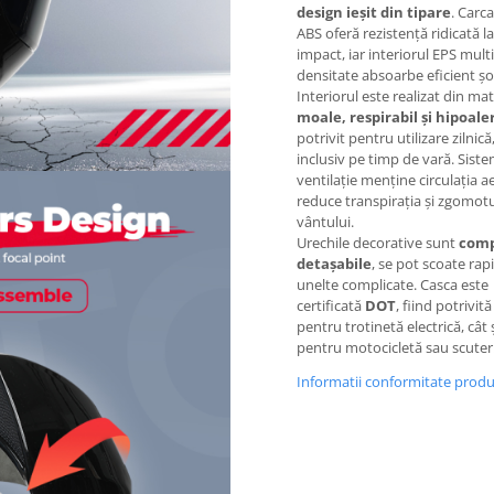
design ieșit din tipare
. Carc
ABS oferă rezistență ridicată la
impact, iar interiorul EPS multi
densitate absoarbe eficient șo
Interiorul este realizat din mat
moale, respirabil și hipoale
potrivit pentru utilizare zilnică
inclusiv pe timp de vară. Sist
ventilație menține circulația ae
reduce transpirația și zgomot
vântului.
Urechile decorative sunt
comp
detașabile
, se pot scoate rapi
unelte complicate. Casca este
certificată
DOT
, fiind potrivită
pentru trotinetă electrică, cât 
pentru motocicletă sau scuter
Informatii conformitate prod