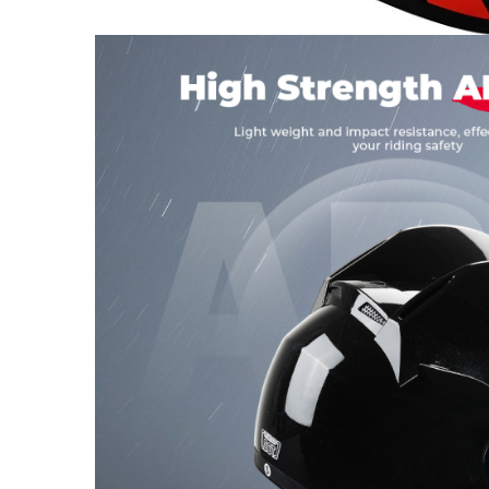
Jante
Valve & extensii
Electronică
Acceleratoare & comenzi
Display-uri / ecrane
Lumini / iluminare
Motoare
Cabluri motoare
Senzori Hall
BMS
Baterii
Controlere & Conversoare DC/DC
Încărcătoare
Prize de încărcare
Cabluri pentru baterii
Componente baterii
Localizatoare GPS