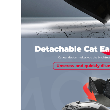
Mecanică
Furci / mânere principale &
secundare
Pliere, pasadores & tije
Crickuri / suporturi parcare
Suspensii & amortizoare
Rulmenți
Transmisii & lanțuri
Claxoane / sonerii (timbres)
Frâne
Discuri de frana
Plăcuțe de frână
Etrieri
Cabluri de frână
Manete de frână
Consumabile & Unelte
Conectori