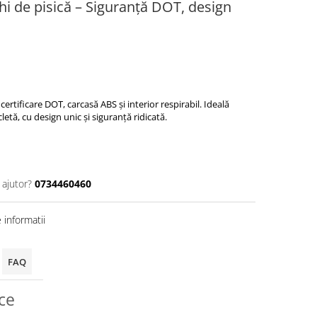
hi de pisică – Siguranță DOT, design
certificare DOT, carcasă ABS și interior respirabil. Ideală
letă, cu design unic și siguranță ridicată.
 ajutor?
0734460460
informatii
FAQ
ice