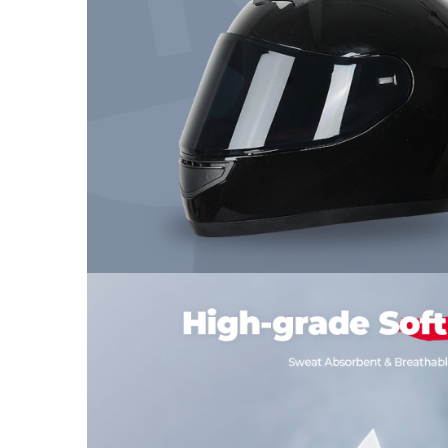
Organizatoare cabluri
Unelte & truse
Adezivi & pastă termoconductoare
Rulouri de nichel
Tuburi termocontractabile
Șuruburi / kituri prindere
Publicitate & elemente expo