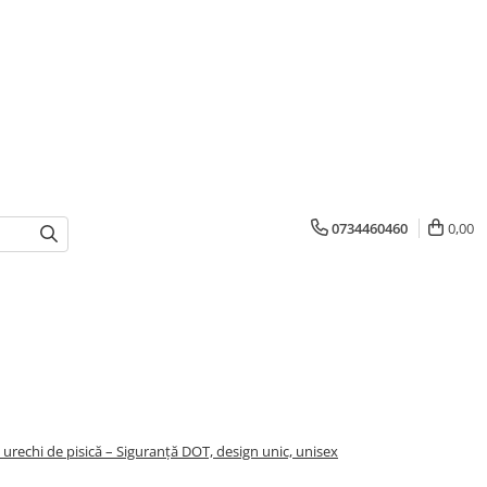
0734460460
0,00
u urechi de pisică – Siguranță DOT, design unic, unisex