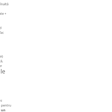
înaltă
ate +
d
fac
ei)
că,
er
le
hi
ă pentru
+ un