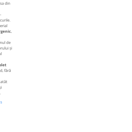
asa din
-
curile.
erial
rgenic
,
,
emul de
rului și
ul
let
d, fără
 atât
și
.
us