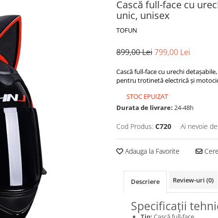
Cască full-face cu urec
unic, unisex
TOFUN
899,00 Lei
799,00 Lei
Cască full-face cu urechi detașabile, 
pentru trotinetă electrică și motocic
STOC EPUIZAT
Durata de livrare:
24-48h
Cod Produs:
C720
Ai nevoie de
Adauga la Favorite
Cere 
Review-uri
(0)
Descriere
Specificații tehn
Tip:
Cască full-face