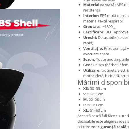
Material carcasă:
ABS de 
rezistență
Interior:
EPS multi-densit
material textil respirabil
Greutate:
~1800 g
Certificare:
DOT Approve
Urechi:
Detașabile (se des
rapid)
Ventilație:
Prize aer față +
evacuare spate
Sezon:
Toate anotimpurile
Gen:
Unisex (bărbați / fem
Utilizare:
trotinetă electri
motocicletă, bicicletă, scut
Mărimi disponibi
XS:
50–53 cm
S:
53–55 cm
M:
55–58 cm
L:
58–61 cm
XL:
61–63 cm
Această cască full-face cu urec
detașabile este alegerea ideal
cei care vor
siguranță reală 