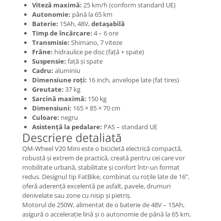
Mecanică
Viteză maximă:
25 km/h (conform standard UE)
Autonomie:
până la 65 km
Furci / mânere principale &
Baterie:
15Ah, 48V,
detașabilă
secundare
Timp de încărcare:
4 – 6 ore
Pliere, pasadores & tije
Transmisie:
Shimano, 7 viteze
Crickuri / suporturi parcare
Frâne:
hidraulice pe disc (față + spate)
Suspensie:
față și spate
Suspensii & amortizoare
Cadru:
aluminiu
Rulmenți
Dimensiune roți:
16 inch, anvelope late (fat tires)
Greutate:
37 kg
Transmisii & lanțuri
Sarcină maximă:
150 kg
Claxoane / sonerii (timbres)
Dimensiuni:
165 × 85 × 70 cm
Frâne
Culoare:
negru
Asistență la pedalare:
PAS – standard UE
Discuri de frana
Descriere detaliată
Plăcuțe de frână
QM-Wheel V20 Mini este o bicicletă electrică compactă,
Etrieri
robustă și extrem de practică, creată pentru cei care vor
mobilitate urbană, stabilitate și confort într-un format
Cabluri de frână
redus. Designul tip FatBike, combinat cu roțile late de 16”,
Manete de frână
oferă aderență excelentă pe asfalt, pavele, drumuri
Consumabile & Unelte
denivelate sau zone cu nisip și pietriș.
Motorul de 250W, alimentat de o baterie de 48V – 15Ah,
Conectori
asigură o accelerație lină și o autonomie de până la 65 km,