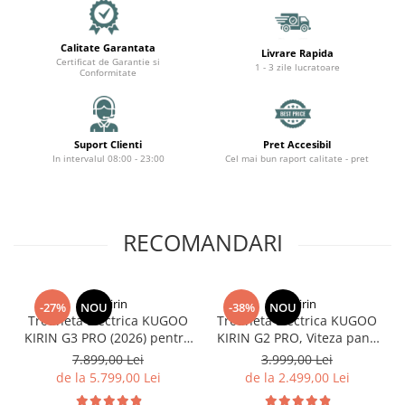
Calitate Garantata
Livrare Rapida
Certificat de Garantie si
1 - 3 zile lucratoare
Conformitate
Suport Clienti
Pret Accesibil
In intervalul 08:00 - 23:00
Cel mai bun raport calitate - pret
RECOMANDARI
KuKirin
KuKirin
-27%
NOU
-38%
NOU
Trotineta Electrica KUGOO
Trotineta Electrica KUGOO
KIRIN G3 PRO (2026) pentru
KIRIN G2 PRO, Viteza pana
Teren Accidentat (Off-Road
la 45km/h, Autonomie
7.899,00 Lei
3.999,00 Lei
Electric Scooter) - Motor
55Km, Motor 600W, 48V
de la 5.799,00 Lei
de la 2.499,00 Lei
Dual 2x1200W, Autonomie
15Ah