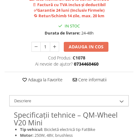
Jante
📄
Factură cu TVA inclus și deductibil
Valve & extensii
✅Garantie 24 luni (Inclusiv Firmele)
🔁
Retur/Schimb 14 zile, max. 20 km
Electronică
IN STOC
Acceleratoare & comenzi
Durata de livrare:
24-48h
Display-uri / ecrane
Lumini / iluminare
ADAUGA IN COS
Motoare
Cod Produs:
C1078
Cabluri motoare
Ai nevoie de ajutor?
0734460460
Senzori Hall
BMS
Adauga la Favorite
Cere informatii
Baterii
Controlere & Conversoare DC/DC
Încărcătoare
Descriere
Prize de încărcare
Specificații tehnice – QM-Wheel
Cabluri pentru baterii
V20 Mini
Componente baterii
Tip vehicul:
Bicicletă electrică tip FatBike
Localizatoare GPS
Motor:
250W, 48V, brushless