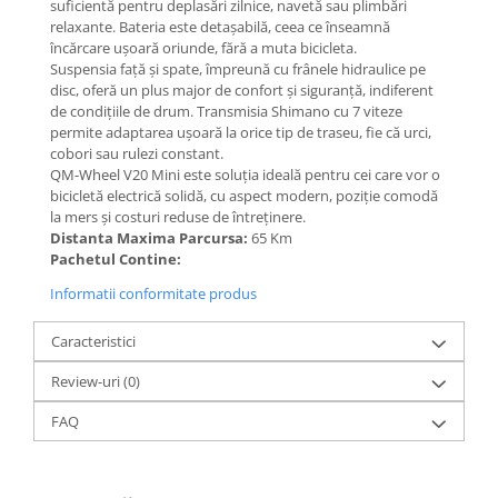
Organizatoare cabluri
suficientă pentru deplasări zilnice, navetă sau plimbări
relaxante. Bateria este detașabilă, ceea ce înseamnă
Unelte & truse
încărcare ușoară oriunde, fără a muta bicicleta.
Adezivi & pastă termoconductoare
Suspensia față și spate, împreună cu frânele hidraulice pe
disc, oferă un plus major de confort și siguranță, indiferent
Rulouri de nichel
de condițiile de drum. Transmisia Shimano cu 7 viteze
Tuburi termocontractabile
permite adaptarea ușoară la orice tip de traseu, fie că urci,
Șuruburi / kituri prindere
cobori sau rulezi constant.
QM-Wheel V20 Mini este soluția ideală pentru cei care vor o
Publicitate & elemente expo
bicicletă electrică solidă, cu aspect modern, poziție comodă
la mers și costuri reduse de întreținere.
Distanta Maxima Parcursa:
65 Km
Pachetul Contine:
Informatii conformitate produs
Caracteristici
Review-uri
(0)
FAQ