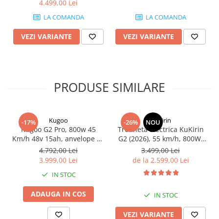
4.499,00 Lei
25 km/h
LA COMANDA
LA COMANDA
VEZI VARIANTE
VEZI VARIANTE
PRODUSE SIMILARE
Kugoo
KuKirin
-17%
-26%
NOU
Kugoo G2 Pro, 800w 45
Trotineta Electrica KuKirin
Km/h 48v 15ah, anvelope 10
G2 (2026), 55 km/h, 800W,
inch
15ah 48v
4.792,00 Lei
3.499,00 Lei
3.999,00 Lei
de la 2.599,00 Lei
IN STOC
ADAUGA IN COS
IN STOC
VEZI VARIANTE