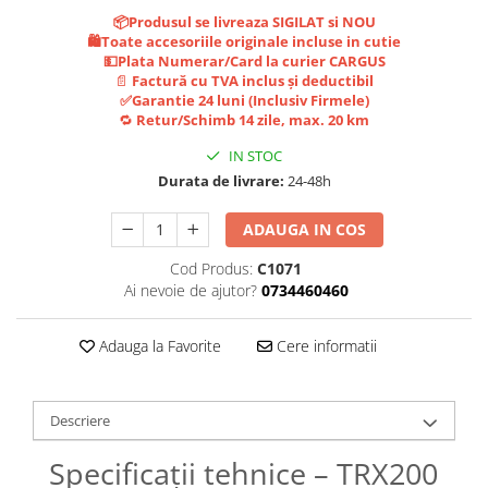
Jante
📦Produsul se livreaza SIGILAT si NOU
Valve & extensii
🛍️Toate accesoriile originale incluse in cutie
Electronică
💵Plata Numerar/Card la curier CARGUS
📄
Factură cu TVA inclus și deductibil
Acceleratoare & comenzi
✅Garantie 24 luni (Inclusiv Firmele)
Display-uri / ecrane
🔁
Retur/Schimb 14 zile, max. 20 km
Lumini / iluminare
IN STOC
Motoare
Durata de livrare:
24-48h
Cabluri motoare
ADAUGA IN COS
Senzori Hall
BMS
Cod Produs:
C1071
Baterii
Ai nevoie de ajutor?
0734460460
Controlere & Conversoare DC/DC
Adauga la Favorite
Cere informatii
Încărcătoare
Prize de încărcare
Cabluri pentru baterii
Descriere
Componente baterii
Localizatoare GPS
Specificații tehnice – TRX200