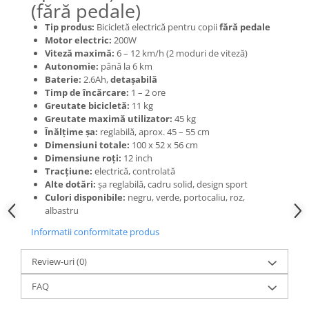
Mecanică
(fără pedale)
Furci / mânere principale &
Tip produs:
Bicicletă electrică pentru copii
fără pedale
secundare
Motor electric:
200W
Pliere, pasadores & tije
Viteză maximă:
6 – 12 km/h (2 moduri de viteză)
Autonomie:
până la 6 km
Crickuri / suporturi parcare
Baterie:
2.6Ah,
detașabilă
Suspensii & amortizoare
Timp de încărcare:
1 – 2 ore
Greutate bicicletă:
11 kg
Rulmenți
Greutate maximă utilizator:
45 kg
Transmisii & lanțuri
Înălțime șa:
reglabilă, aprox. 45 – 55 cm
Claxoane / sonerii (timbres)
Dimensiuni totale:
100 x 52 x 56 cm
Dimensiune roți:
12 inch
Frâne
Tracțiune:
electrică, controlată
Discuri de frana
Alte dotări:
șa reglabilă, cadru solid, design sport
Culori disponibile:
negru, verde, portocaliu, roz,
Plăcuțe de frână
albastru
Etrieri
Informatii conformitate produs
Cabluri de frână
Manete de frână
Review-uri
(0)
Consumabile & Unelte
FAQ
Conectori