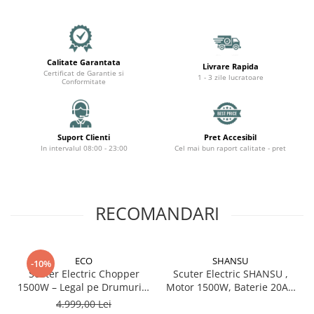
Organizatoare cabluri
Unelte & truse
Adezivi & pastă termoconductoare
Rulouri de nichel
Calitate Garantata
Livrare Rapida
Certificat de Garantie si
Tuburi termocontractabile
1 - 3 zile lucratoare
Conformitate
Șuruburi / kituri prindere
Publicitate & elemente expo
Suport Clienti
Pret Accesibil
In intervalul 08:00 - 23:00
Cel mai bun raport calitate - pret
RECOMANDARI
ECO
SHANSU
-10%
Scuter Electric Chopper
Scuter Electric SHANSU ,
1500W – Legal pe Drumurile
Motor 1500W, Baterie 20Ah
Publice, 12Ah Lithium,
Certificat, Roți 10 inch, 2
4.999,00 Lei
180kg, Baterie Detasabilă,
Locuri – Rosu