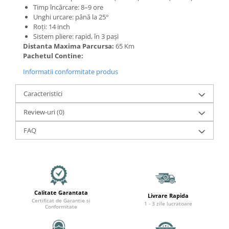
Organizatoare cabluri
Timp încărcare: 8–9 ore
Unelte & truse
Unghi urcare: până la 25°
Roți: 14 inch
Adezivi & pastă termoconductoare
Sistem pliere: rapid, în 3 pași
Rulouri de nichel
Distanta Maxima Parcursa:
65 Km
Tuburi termocontractabile
Pachetul Contine:
Șuruburi / kituri prindere
Informatii conformitate produs
Publicitate & elemente expo
Caracteristici
Review-uri
(0)
FAQ
Calitate Garantata
Livrare Rapida
Certificat de Garantie si
1 - 3 zile lucratoare
Conformitate