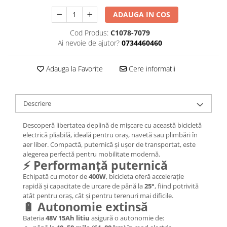
Jante
Valve & extensii
ADAUGA IN COS
Electronică
Cod Produs:
C1078-7079
Acceleratoare & comenzi
Ai nevoie de ajutor?
0734460460
Display-uri / ecrane
Adauga la Favorite
Cere informatii
Lumini / iluminare
Motoare
Cabluri motoare
Descriere
Senzori Hall
BMS
Descoperă libertatea deplină de mișcare cu această bicicletă
Baterii
electrică pliabilă, ideală pentru oraș, navetă sau plimbări în
aer liber. Compactă, puternică și ușor de transportat, este
Controlere & Conversoare DC/DC
alegerea perfectă pentru mobilitate modernă.
Încărcătoare
⚡ Performanță puternică
Prize de încărcare
Echipată cu motor de
400W
, bicicleta oferă accelerație
rapidă și capacitate de urcare de până la
25°
, fiind potrivită
Cabluri pentru baterii
atât pentru oraș, cât și pentru terenuri mai dificile.
Componente baterii
🔋 Autonomie extinsă
Localizatoare GPS
Bateria
48V 15Ah litiu
asigură o autonomie de: