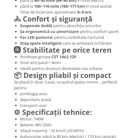
Mecanică
până la
40–50 mile (64–80 km)
în mod electric
până la
100–110 mile (160–177 km)
în mod asistat
Furci / mânere principale &
Timp de încărcare: aproximativ
8–9 ore
secundare
🚴 Confort și siguranță
Pliere, pasadores & tije
Suspensie dublă
pentru absorbția șocurilor
Șa ergonomică cu amortizare
pentru confort sporit
Crickuri / suporturi parcare
Far LED puternic
pentru vizibilitate nocturnă
Suspensii & amortizoare
Stop spate inteligent
care se activează la frânare
Rulmenți
🛞 Stabilitate pe orice teren
Transmisii & lanțuri
Anvelope groase
CST 14x2.125
Strat anti-pană > 4mm
Claxoane / sonerii (timbres)
Ideală pentru drumuri denivelate sau urbane
Frâne
📦 Design pliabil și compact
Discuri de frana
Se pliază în doar 3 pași, ocupând spațiu minim – perfectă
pentru:
Plăcuțe de frână
portbagaj auto
Etrieri
depozitare acasă
Cabluri de frână
transport ușor
⚙️ Specificații tehnice:
Manete de frână
Motor: 740W
Consumabile & Unelte
Baterie: 48V 20Ah
Viteză maximă: ~32 km/h (20 MPH)
Conectori
Autonomie: până la 80 km (electric) / 170 km (asistat)