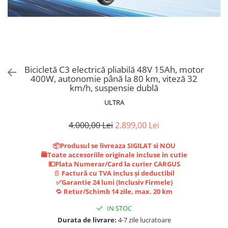
Trotinete Sub 3000 Lei
Trotinete cu Scaun
ATV 150cc
KuKirin G2 Pro
Suporturi pentru telefon
KuKirin G3
Trotinete Peste 3000 Lei
Trotinete cu Cheie
ATV 200cc
Oglinzi retrovizoare
KuKirin G2 Master
Trotinete cu Scaun
Trotinete cu Suspensii
ATV 1000W
Ornamente, stickere & viniluri
KuKirin G1 Pro
Iluminare decorativă
Trotinete cu Cheie
Trotinete cu Ghidon Reglabil
ATV 1500W
KuKirin V1 Pro
Protecții la coliziune
Trotinete cu Baterie Detașabilă
KuKirin V2
Bicicletă C3 electrică pliabilă 48V 15Ah, motor
400W, autonomie până la 80 km, viteză 32
KuKirin S1 Max
km/h, suspensie dublă
KuKirin A1
ULTRA
KuKirin M4 Max
KuKirin G2 Ultra
4.000,00 Lei
2.899,00 Lei
KuKirin T3
📦Produsul se livreaza SIGILAT si NOU
Xiaomi Mi
🛍️Toate accesoriile originale incluse in cutie
Roți și Anvelope
💵Plata Numerar/Card la curier CARGUS
📄
Factură cu TVA inclus și deductibil
Anvelope
✅Garantie 24 luni (Inclusiv Firmele)
Anvelope pneumatice
🔁
Retur/Schimb 14 zile, max. 20 km
Anvelope solide
IN STOC
Camere de aer
Durata de livrare:
4-7 zile lucratoare