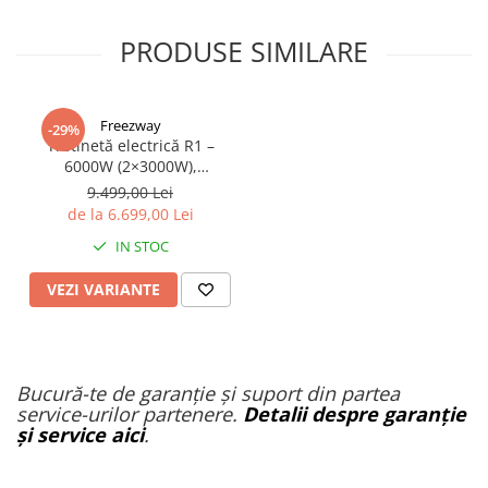
PRODUSE SIMILARE
Freezway
-29%
Trotinetă electrică R1 –
6000W (2×3000W),
autonomie 100 km, viteză
9.499,00 Lei
90 km/h, suspensie dublă,
de la 6.699,00 Lei
frâne hidraulice
IN STOC
VEZI VARIANTE
Bucură-te de garanție și suport din partea
service-urilor partenere.
Detalii despre garanție
și service aici
.