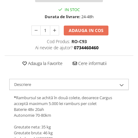
Jante
Valve & extensii
IN STOC
Electronică
Durata de livrare:
24-48h
Acceleratoare & comenzi
ADAUGA IN COS
Display-uri / ecrane
Cod Produs:
RO-C93
Lumini / iluminare
Ai nevoie de ajutor?
0734460460
Motoare
Cabluri motoare
Adauga la Favorite
Cere informatii
Senzori Hall
BMS
Baterii
Descriere
Controlere & Conversoare DC/DC
*
Rambursul se achită în două colete, deoarece Cargus
Încărcătoare
acceptă maximum 5.000 lei ramburs per colet
Prize de încărcare
Baterie 48v 20ah
Cabluri pentru baterii
Autonomie 70-80km
Componente baterii
Greutate neta: 35 kg
Localizatoare GPS
Greutate bruta: 46 kg