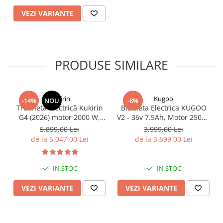
VEZI VARIANTE
PRODUSE SIMILARE
KuKirin
Kugoo
-14%
NOU
-8%
Trotinetă electrică Kukirin
Bicicleta Electrica KUGOO
G4 (2026) motor 2000 W,
V2 - 36v 7.5Ah, Motor 250W,
viteză maximă 70 km/h,
25Km/h, Roti 20''
5.899,00 Lei
3.999,00 Lei
baterie cu litiu 60 V 20 Ah,
de la 5.047,00 Lei
de la 3.699,00 Lei
anvelope de 11 inchi
IN STOC
IN STOC
VEZI VARIANTE
VEZI VARIANTE