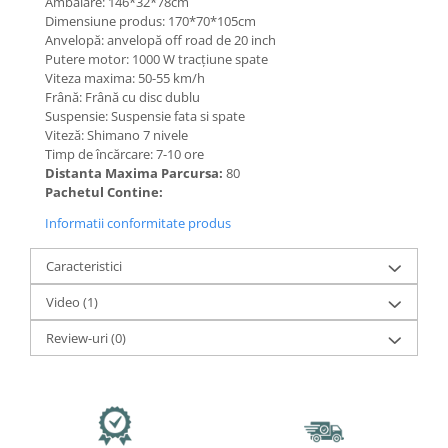
Mecanică
Ambalare: 146*32*78cm
Dimensiune produs: 170*70*105cm
Furci / mânere principale &
Anvelopă: anvelopă off road de 20 inch
secundare
Putere motor: 1000 W tracțiune spate
Pliere, pasadores & tije
Viteza maxima: 50-55 km/h
Frână: Frână cu disc dublu
Crickuri / suporturi parcare
Suspensie: Suspensie fata si spate
Suspensii & amortizoare
Viteză: Shimano 7 nivele
Timp de încărcare: 7-10 ore
Rulmenți
Distanta Maxima Parcursa:
80
Transmisii & lanțuri
Pachetul Contine:
Claxoane / sonerii (timbres)
Informatii conformitate produs
Frâne
Discuri de frana
Caracteristici
Plăcuțe de frână
Video
(1)
Etrieri
Review-uri
(0)
Cabluri de frână
Manete de frână
Consumabile & Unelte
Conectori