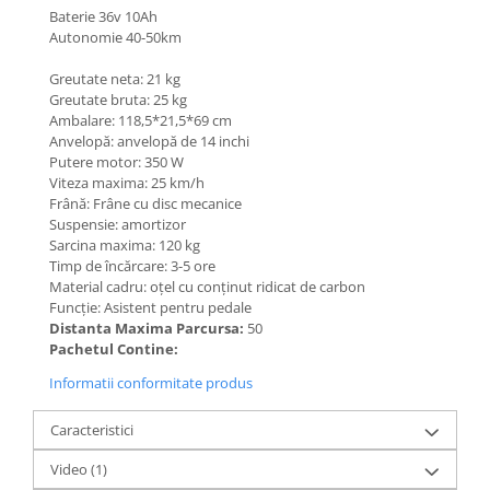
Mecanică
Baterie 36v 10Ah
Furci / mânere principale &
Autonomie 40-50km
secundare
Greutate neta: 21 kg
Pliere, pasadores & tije
Greutate bruta: 25 kg
Crickuri / suporturi parcare
Ambalare: 118,5*21,5*69 cm
Suspensii & amortizoare
Anvelopă: anvelopă de 14 inchi
Putere motor: 350 W
Rulmenți
Viteza maxima: 25 km/h
Transmisii & lanțuri
Frână: Frâne cu disc mecanice
Suspensie: amortizor
Claxoane / sonerii (timbres)
Sarcina maxima: 120 kg
Frâne
Timp de încărcare: 3-5 ore
Material cadru: oțel cu conținut ridicat de carbon
Discuri de frana
Funcție: Asistent pentru pedale
Plăcuțe de frână
Distanta Maxima Parcursa:
50
Etrieri
Pachetul Contine:
Cabluri de frână
Informatii conformitate produs
Manete de frână
Caracteristici
Consumabile & Unelte
Conectori
Video
(1)