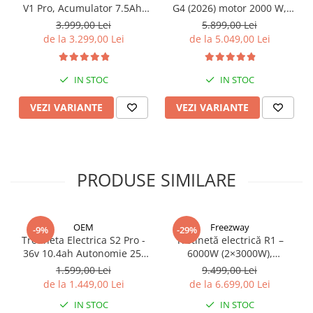
V1 Pro, Acumulator 7.5Ah,
G4 (2026) motor 2000 W,
Anvelope de 20 inch, Viteză
viteză maximă 70 km/h,
3.999,00 Lei
5.899,00 Lei
maximă de 45 km/h.
baterie cu litiu 60 V 20 Ah,
de la 3.299,00 Lei
de la 5.049,00 Lei
anvelope de 11 inchi
IN STOC
IN STOC
VEZI VARIANTE
VEZI VARIANTE
PRODUSE SIMILARE
OEM
Freezway
-9%
-29%
Trotineta Electrica S2 Pro -
Trotinetă electrică R1 –
36v 10.4ah Autonomie 25-
6000W (2×3000W),
35 Km
autonomie 100 km, viteză
1.599,00 Lei
9.499,00 Lei
90 km/h, suspensie dublă,
de la 1.449,00 Lei
de la 6.699,00 Lei
frâne hidraulice
IN STOC
IN STOC