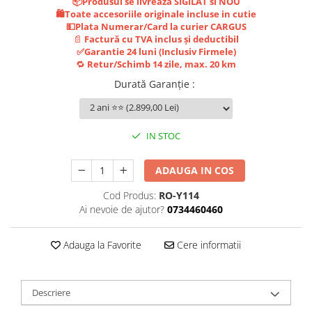
Jante
📦Produsul se livreaza SIGILAT si NOU
🛍️Toate accesoriile originale incluse in cutie
Valve & extensii
💵Plata Numerar/Card la curier CARGUS
Electronică
📄
Factură cu TVA inclus și deductibil
✅Garantie 24 luni (Inclusiv Firmele)
Acceleratoare & comenzi
🔁
Retur/Schimb 14 zile, max. 20 km
Display-uri / ecrane
Durată Garanție
:
Lumini / iluminare
Motoare
Cabluri motoare
IN STOC
Senzori Hall
BMS
ADAUGA IN COS
Baterii
Cod Produs:
RO-Y114
Controlere & Conversoare DC/DC
Ai nevoie de ajutor?
0734460460
Încărcătoare
Prize de încărcare
Adauga la Favorite
Cere informatii
Cabluri pentru baterii
Componente baterii
Descriere
Localizatoare GPS