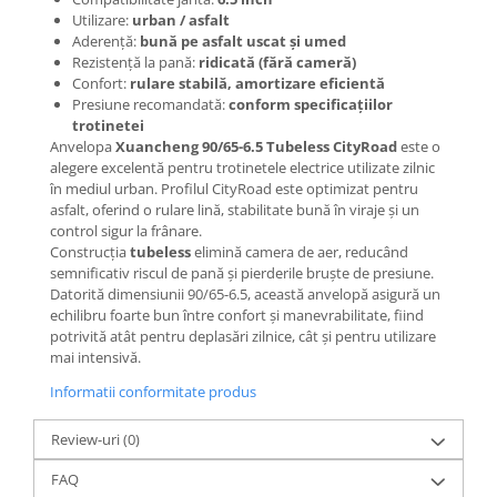
Mecanică
Utilizare:
urban / asfalt
Furci / mânere principale &
Aderență:
bună pe asfalt uscat și umed
secundare
Rezistență la pană:
ridicată (fără cameră)
Confort:
rulare stabilă, amortizare eficientă
Pliere, pasadores & tije
Presiune recomandată:
conform specificațiilor
Crickuri / suporturi parcare
trotinetei
Suspensii & amortizoare
Anvelopa
Xuancheng 90/65-6.5 Tubeless CityRoad
este o
alegere excelentă pentru trotinetele electrice utilizate zilnic
Rulmenți
în mediul urban. Profilul CityRoad este optimizat pentru
Transmisii & lanțuri
asfalt, oferind o rulare lină, stabilitate bună în viraje și un
Claxoane / sonerii (timbres)
control sigur la frânare.
Construcția
tubeless
elimină camera de aer, reducând
Frâne
semnificativ riscul de pană și pierderile bruște de presiune.
Discuri de frana
Datorită dimensiunii 90/65-6.5, această anvelopă asigură un
echilibru foarte bun între confort și manevrabilitate, fiind
Plăcuțe de frână
potrivită atât pentru deplasări zilnice, cât și pentru utilizare
Etrieri
mai intensivă.
Cabluri de frână
Informatii conformitate produs
Manete de frână
Consumabile & Unelte
Review-uri
(0)
Conectori
FAQ