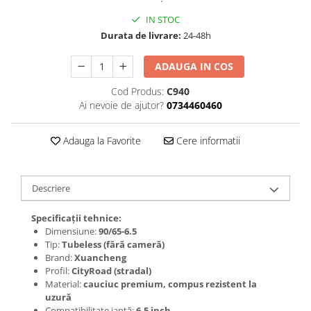
Jante
Valve & extensii
IN STOC
Durata de livrare:
24-48h
Electronică
Acceleratoare & comenzi
ADAUGA IN COS
Display-uri / ecrane
Cod Produs:
C940
Lumini / iluminare
Ai nevoie de ajutor?
0734460460
Motoare
Cabluri motoare
Adauga la Favorite
Cere informatii
Senzori Hall
BMS
Baterii
Descriere
Controlere & Conversoare DC/DC
Specificații tehnice:
Încărcătoare
Dimensiune:
90/65-6.5
Prize de încărcare
Tip:
Tubeless (fără cameră)
Cabluri pentru baterii
Brand:
Xuancheng
Profil:
CityRoad (stradal)
Componente baterii
Material:
cauciuc premium, compus rezistent la
Localizatoare GPS
uzură
Compatibilitate jantă:
6.5 inch