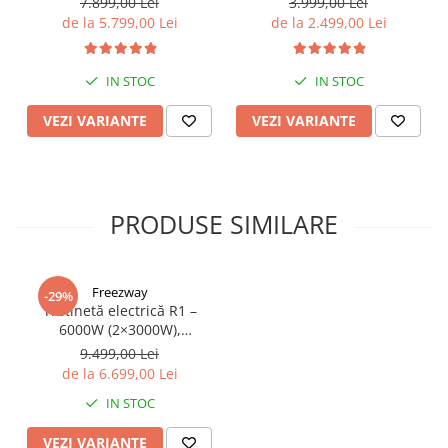
7.899,00 Lei
3.999,00 Lei
Electric Scooter) - Motor
55Km, Motor 600W, 48V
de la 5.799,00 Lei
de la 2.499,00 Lei
Dual 2x1200W, Autonomie
15Ah
de 80km, Viteză Până la
65km/h, Baterie 52V 23.2Ah
IN STOC
IN STOC
VEZI VARIANTE
VEZI VARIANTE
PRODUSE SIMILARE
Freezway
-29%
Trotinetă electrică R1 –
6000W (2×3000W),
autonomie 100 km, viteză
9.499,00 Lei
90 km/h, suspensie dublă,
de la 6.699,00 Lei
frâne hidraulice
IN STOC
VEZI VARIANTE