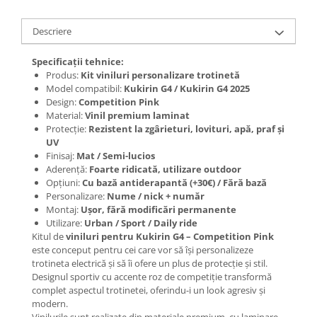
Jante
Valve & extensii
Descriere
Electronică
Acceleratoare & comenzi
Specificații tehnice:
Produs:
Kit viniluri personalizare trotinetă
Display-uri / ecrane
Model compatibil:
Kukirin G4 / Kukirin G4 2025
Lumini / iluminare
Design:
Competition Pink
Motoare
Material:
Vinil premium laminat
Protecție:
Rezistent la zgârieturi, lovituri, apă, praf și
Cabluri motoare
UV
Senzori Hall
Finisaj:
Mat / Semi-lucios
Aderență:
Foarte ridicată, utilizare outdoor
BMS
Opțiuni:
Cu bază antiderapantă (+30€) / Fără bază
Baterii
Personalizare:
Nume / nick + număr
Controlere & Conversoare DC/DC
Montaj:
Ușor, fără modificări permanente
Utilizare:
Urban / Sport / Daily ride
Încărcătoare
Kitul de
viniluri pentru Kukirin G4 – Competition Pink
Prize de încărcare
este conceput pentru cei care vor să își personalizeze
Cabluri pentru baterii
trotineta electrică și să îi ofere un plus de protecție și stil.
Designul sportiv cu accente roz de competiție transformă
Componente baterii
complet aspectul trotinetei, oferindu-i un look agresiv și
Localizatoare GPS
modern.
Vinilurile sunt realizate din materiale premium, cu laminare