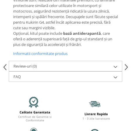
Mecanică
protectoare similară celor utilizate în motorsport și
Furci / mânere principale &
motocross, asigurând rezistență ridicată la uzura zilnică,
secundare
intemperii și spălări frecvente. Decupajele sunt făcute special
pentru Kukirin G4, astfel încât aplicarea este precisă, fără
Pliere, pasadores & tije
cute sau margini vizibile.
Crickuri / suporturi parcare
Opțional, kitul poate include
bază antiderapantă
, care
Suspensii & amortizoare
oferă o aderență superioară față de grip-ul standard și un
plus de siguranță la accelerații și frânări.
Rulmenți
Transmisii & lanțuri
Informatii conformitate produs
Claxoane / sonerii (timbres)
Review-uri
(0)
Frâne
FAQ
Discuri de frana
Plăcuțe de frână
Etrieri
Cabluri de frână
Manete de frână
Calitate Garantata
Livrare Rapida
Consumabile & Unelte
Certificat de Garantie si
1 - 3 zile lucratoare
Conformitate
Conectori