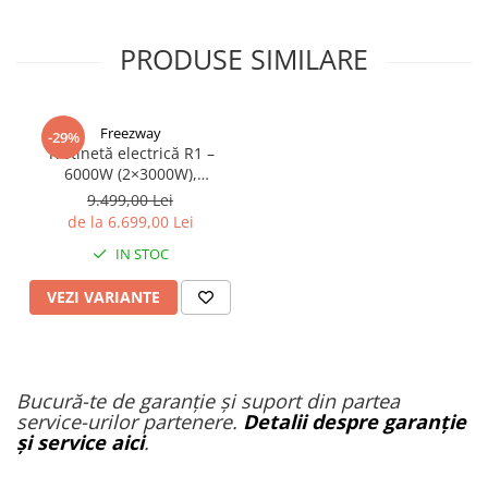
PRODUSE SIMILARE
Freezway
-29%
Trotinetă electrică R1 –
6000W (2×3000W),
autonomie 100 km, viteză
9.499,00 Lei
90 km/h, suspensie dublă,
de la 6.699,00 Lei
frâne hidraulice
IN STOC
VEZI VARIANTE
Bucură-te de garanție și suport din partea
service-urilor partenere.
Detalii despre garanție
și service aici
.