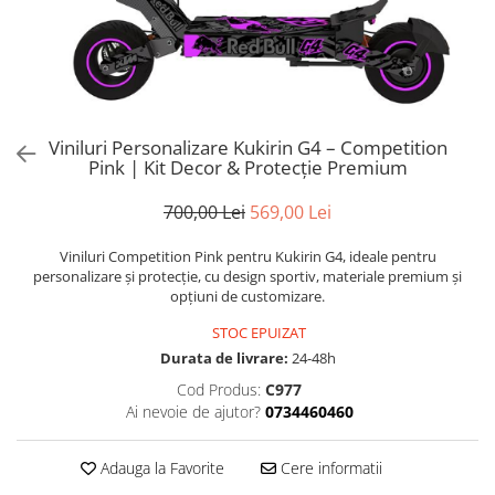
Trotinete Sub 3000 Lei
Trotinete cu Scaun
ATV 150cc
KuKirin G2 Pro
Suporturi pentru telefon
KuKirin G3
Trotinete Peste 3000 Lei
Trotinete cu Cheie
ATV 200cc
Oglinzi retrovizoare
KuKirin G2 Master
Trotinete cu Scaun
Trotinete cu Suspensii
ATV 1000W
Ornamente, stickere & viniluri
KuKirin G1 Pro
Iluminare decorativă
Trotinete cu Cheie
Trotinete cu Ghidon Reglabil
ATV 1500W
KuKirin V1 Pro
Protecții la coliziune
Trotinete cu Baterie Detașabilă
Viniluri Personalizare Kukirin G4 – Competition
KuKirin V2
Pink | Kit Decor & Protecție Premium
KuKirin S1 Max
KuKirin A1
700,00 Lei
569,00 Lei
KuKirin M4 Max
Viniluri Competition Pink pentru Kukirin G4, ideale pentru
KuKirin G2 Ultra
personalizare și protecție, cu design sportiv, materiale premium și
KuKirin T3
opțiuni de customizare.
Xiaomi Mi
STOC EPUIZAT
Roți și Anvelope
Durata de livrare:
24-48h
Anvelope
Cod Produs:
C977
Anvelope pneumatice
Ai nevoie de ajutor?
0734460460
Anvelope solide
Adauga la Favorite
Cere informatii
Camere de aer