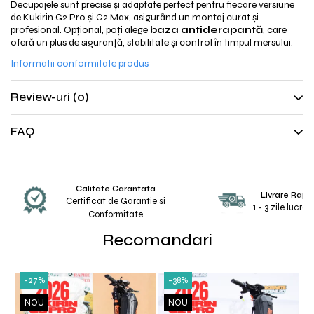
Decupajele sunt precise și adaptate perfect pentru fiecare versiune
Unelte & truse
de Kukirin G2 Pro și G2 Max, asigurând un montaj curat și
Adezivi & pastă termoconductoare
profesional. Opțional, poți alege
baza antiderapantă
, care
oferă un plus de siguranță, stabilitate și control în timpul mersului.
Rulouri de nichel
Tuburi termocontractabile
Informatii conformitate produs
Șuruburi / kituri prindere
Review-uri
(0)
Publicitate & elemente expo
FAQ
Calitate Garantata
Livrare Rapi
Certificat de Garantie si
1 - 3 zile lucra
Conformitate
Recomandari
-27%
-38%
NOU
NOU