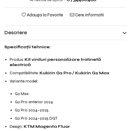
Jante
Valve & extensii
Adauga la Favorite
Cere informatii
Electronică
Acceleratoare & comenzi
Descriere
Display-uri / ecrane
Lumini / iluminare
Specificații tehnice:
Motoare
Cabluri motoare
Produs:
Kit viniluri personalizare trotinetă
Senzori Hall
electrică
BMS
Compatibilitate:
Kukirin G2 Pro / Kukirin G2 Max
Baterii
Variante model:
Controlere & Conversoare DC/DC
Încărcătoare
G2 Max
Prize de încărcare
G2 Pro anterior 2024
Cabluri pentru baterii
G2 Pro 2024–2025
Componente baterii
G2 Pro 2024–2025 DGT
Localizatoare GPS
Design:
KTM Magenta Fluor