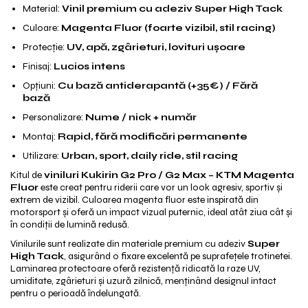
Mecanică
Material:
Vinil premium cu adeziv Super High Tack
Furci / mânere principale & secundare
Culoare:
Magenta Fluor (foarte vizibil, stil racing)
Pliere, pasadores & tije
Protecție:
UV, apă, zgârieturi, lovituri ușoare
Crickuri / suporturi parcare
Finisaj:
Lucios intens
Suspensii & amortizoare
Opțiuni:
Cu bază antiderapantă (+35€) / Fără
Rulmenți
bază
Transmisii & lanțuri
Personalizare:
Nume / nick + număr
Claxoane / sonerii (timbres)
Montaj:
Rapid, fără modificări permanente
Frâne
Utilizare:
Urban, sport, daily ride, stil racing
Discuri de frana
Kitul de
viniluri Kukirin G2 Pro / G2 Max – KTM Magenta
Plăcuțe de frână
Fluor
este creat pentru riderii care vor un look agresiv, sportiv și
extrem de vizibil. Culoarea magenta fluor este inspirată din
Etrieri
motorsport și oferă un impact vizual puternic, ideal atât ziua cât și
Cabluri de frână
în condiții de lumină redusă.
Manete de frână
Vinilurile sunt realizate din materiale premium cu adeziv
Super
High Tack
, asigurând o fixare excelentă pe suprafețele trotinetei.
Consumabile & Unelte
Laminarea protectoare oferă rezistență ridicată la raze UV,
Conectori
umiditate, zgârieturi și uzură zilnică, menținând designul intact
pentru o perioadă îndelungată.
Organizatoare cabluri