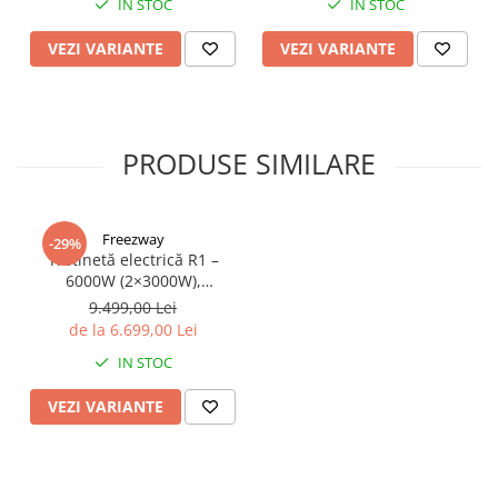
IN STOC
IN STOC
VEZI VARIANTE
VEZI VARIANTE
PRODUSE SIMILARE
Freezway
-29%
Trotinetă electrică R1 –
6000W (2×3000W),
autonomie 100 km, viteză
9.499,00 Lei
90 km/h, suspensie dublă,
de la 6.699,00 Lei
frâne hidraulice
IN STOC
VEZI VARIANTE