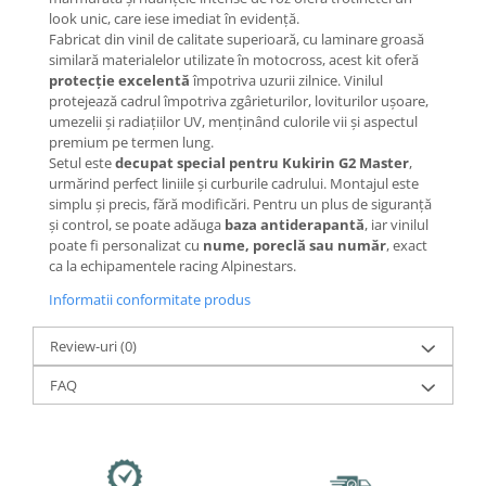
Mecanică
look unic, care iese imediat în evidență.
Furci / mânere principale &
Fabricat din vinil de calitate superioară, cu laminare groasă
secundare
similară materialelor utilizate în motocross, acest kit oferă
protecție excelentă
împotriva uzurii zilnice. Vinilul
Pliere, pasadores & tije
protejează cadrul împotriva zgârieturilor, loviturilor ușoare,
Crickuri / suporturi parcare
umezelii și radiațiilor UV, menținând culorile vii și aspectul
Suspensii & amortizoare
premium pe termen lung.
Setul este
decupat special pentru Kukirin G2 Master
,
Rulmenți
urmărind perfect liniile și curburile cadrului. Montajul este
Transmisii & lanțuri
simplu și precis, fără modificări. Pentru un plus de siguranță
și control, se poate adăuga
baza antiderapantă
, iar vinilul
Claxoane / sonerii (timbres)
poate fi personalizat cu
nume, poreclă sau număr
, exact
Frâne
ca la echipamentele racing Alpinestars.
Discuri de frana
Informatii conformitate produs
Plăcuțe de frână
Etrieri
Review-uri
(0)
Cabluri de frână
FAQ
Manete de frână
Consumabile & Unelte
Conectori