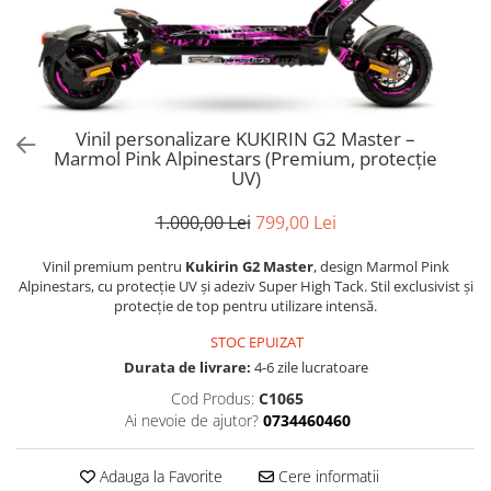
Trotinete Sub 3000 Lei
Trotinete cu Scaun
ATV 150cc
KuKirin G2 Pro
Suporturi pentru telefon
KuKirin G3
Trotinete Peste 3000 Lei
Trotinete cu Cheie
ATV 200cc
Oglinzi retrovizoare
KuKirin G2 Master
Trotinete cu Scaun
Trotinete cu Suspensii
ATV 1000W
Ornamente, stickere & viniluri
KuKirin G1 Pro
Iluminare decorativă
Trotinete cu Cheie
Trotinete cu Ghidon Reglabil
ATV 1500W
KuKirin V1 Pro
Protecții la coliziune
Vinil personalizare KUKIRIN G2 Master –
Trotinete cu Baterie Detașabilă
KuKirin V2
Marmol Pink Alpinestars (Premium, protecție
KuKirin S1 Max
UV)
KuKirin A1
1.000,00 Lei
799,00 Lei
KuKirin M4 Max
KuKirin G2 Ultra
Vinil premium pentru
Kukirin G2 Master
, design Marmol Pink
Alpinestars, cu protecție UV și adeziv Super High Tack. Stil exclusivist și
KuKirin T3
protecție de top pentru utilizare intensă.
Xiaomi Mi
STOC EPUIZAT
Roți și Anvelope
Durata de livrare:
4-6 zile lucratoare
Anvelope
Cod Produs:
C1065
Anvelope pneumatice
Ai nevoie de ajutor?
0734460460
Anvelope solide
Camere de aer
Adauga la Favorite
Cere informatii