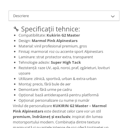
Jante
Valve & extensii
Electronică
Descriere
Acceleratoare & comenzi
🔧 Specificații tehnice:
Display-uri / ecrane
Compatibilitate:
Kukirin G2 Master
Lumini / iluminare
Design:
Marmol Pink Alpinestars
Material: vinil profesional premium, gros
Motoare
Finisaj: marmorat roz cu accente sport Alpinestars
Cabluri motoare
Laminare: strat protector extra, transparent
Senzori Hall
Tehnologie adeziv:
Super High Tack
Rezistență: raze UV, apă, noroi, praf, zgârieturi, lovituri
BMS
ușoare
Baterii
Utilizare: zilnică, sportivă, urban & extra-urban
Controlere & Conversoare DC/DC
Montaj: precis, fără bule de aer
Demontare: fără urme pe cadru
Încărcătoare
Opțional: bază antiderapantă pentru platformă
Prize de încărcare
Opțional: personalizare cu nume și număr
Vinilul de personalizare
KUKIRIN G2 Master – Marmol
Cabluri pentru baterii
Pink Alpinestars
este destinat celor care vor un stil
Componente baterii
premium, îndrăzneț și exclusiv
, inspirat din lumea
Localizatoare GPS
motorsportului modern. Combinația dintre textura
marmurată și nuanțele intense de roz oferă trotinetei un