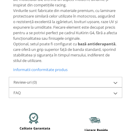
Mecanică
inspirat din competițiile racing.
Furci / mânere principale &
Vinilurile sunt fabricate din materiale premium, cu laminare
secundare
protectoare similară celor utilizate în motocross, asigurând
o rezistență excelentă la zgârieturi, lovituri ușoare, raze UV și
Pliere, pasadores & tije
expunere la umiditate. Fiecare element este decupat precis
Crickuri / suporturi parcare
pentru a se potrivi perfect pe cadrul KuKirin G4, fără a afecta
Suspensii & amortizoare
funcționalitatea sau finisajele originale.
Opțional, setul poate fi configurat cu
bază antiderapantă
,
Rulmenți
care oferă un grip superior față de banda standard, sporind
Transmisii & lanțuri
stabilitatea și siguranța în timpul mersului, indiferent de
stilul de utilizare.
Claxoane / sonerii (timbres)
Frâne
Informatii conformitate produs
Discuri de frana
Review-uri
(0)
Plăcuțe de frână
Etrieri
FAQ
Cabluri de frână
Manete de frână
Consumabile & Unelte
Conectori
Calitate Garantata
Livrare Rapida