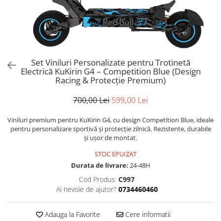
Trotinete Sub 3000 Lei
Trotinete cu Scaun
ATV 150cc
KuKirin G2 Pro
Suporturi pentru telefon
KuKirin G3
Trotinete Peste 3000 Lei
Trotinete cu Cheie
ATV 200cc
Oglinzi retrovizoare
KuKirin G2 Master
Trotinete cu Scaun
Trotinete cu Suspensii
ATV 1000W
Ornamente, stickere & viniluri
KuKirin G1 Pro
Iluminare decorativă
Trotinete cu Cheie
Trotinete cu Ghidon Reglabil
ATV 1500W
KuKirin V1 Pro
Protecții la coliziune
Set Viniluri Personalizate pentru Trotinetă
Trotinete cu Baterie Detașabilă
KuKirin V2
Electrică KuKirin G4 – Competition Blue (Design
KuKirin S1 Max
Racing & Protecție Premium)
KuKirin A1
700,00 Lei
599,00 Lei
KuKirin M4 Max
KuKirin G2 Ultra
Viniluri premium pentru KuKirin G4, cu design Competition Blue, ideale
pentru personalizare sportivă și protecție zilnică. Rezistente, durabile
KuKirin T3
și ușor de montat.
Xiaomi Mi
STOC EPUIZAT
Roți și Anvelope
Durata de livrare:
24-48H
Anvelope
Cod Produs:
C997
Anvelope pneumatice
Ai nevoie de ajutor?
0734460460
Anvelope solide
Camere de aer
Adauga la Favorite
Cere informatii