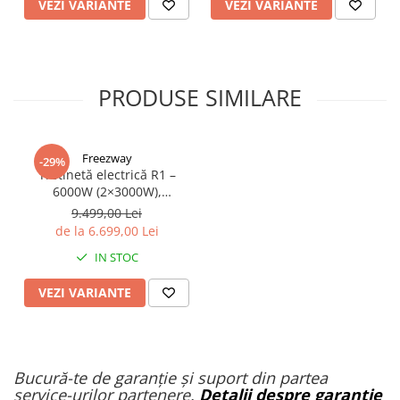
VEZI VARIANTE
VEZI VARIANTE
PRODUSE SIMILARE
Freezway
-29%
Trotinetă electrică R1 –
6000W (2×3000W),
autonomie 100 km, viteză
9.499,00 Lei
90 km/h, suspensie dublă,
de la 6.699,00 Lei
frâne hidraulice
IN STOC
VEZI VARIANTE
Bucură-te de garanție și suport din partea
service-urilor partenere.
Detalii despre garanție