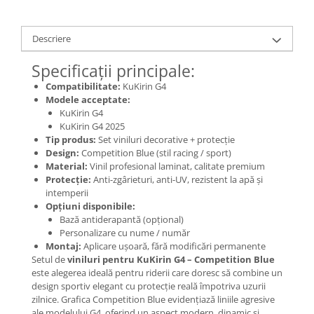
Jante
Valve & extensii
Electronică
Descriere
Acceleratoare & comenzi
Specificații principale:
Display-uri / ecrane
Compatibilitate:
KuKirin G4
Lumini / iluminare
Modele acceptate:
KuKirin G4
Motoare
KuKirin G4 2025
Cabluri motoare
Tip produs:
Set viniluri decorative + protecție
Senzori Hall
Design:
Competition Blue (stil racing / sport)
Material:
Vinil profesional laminat, calitate premium
BMS
Protecție:
Anti-zgârieturi, anti-UV, rezistent la apă și
Baterii
intemperii
Controlere & Conversoare DC/DC
Opțiuni disponibile:
Bază antiderapantă (opțional)
Încărcătoare
Personalizare cu nume / număr
Prize de încărcare
Montaj:
Aplicare ușoară, fără modificări permanente
Setul de
viniluri pentru KuKirin G4 – Competition Blue
Cabluri pentru baterii
este alegerea ideală pentru riderii care doresc să combine un
Componente baterii
design sportiv elegant cu protecție reală împotriva uzurii
Localizatoare GPS
zilnice. Grafica Competition Blue evidențiază liniile agresive
ale modelului G4, oferind un aspect modern, dinamic și