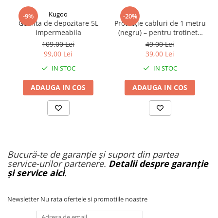
Organizatoare cabluri
Unelte & truse
Kugoo
-9%
-20%
Geanta de depozitare 5L
Protecție cabluri de 1 metru
Adezivi & pastă termoconductoare
impermeabila
(negru) – pentru trotinetă
Rulouri de nichel
electrică
109,00 Lei
49,00 Lei
Tuburi termocontractabile
99,00 Lei
39,00 Lei
Șuruburi / kituri prindere
IN STOC
IN STOC
Publicitate & elemente expo
ADAUGA IN COS
ADAUGA IN COS
Bucură-te de garanție și suport din partea
service-urilor partenere.
Detalii despre garanție
și service aici
.
Newsletter
Nu rata ofertele si promotiile noastre