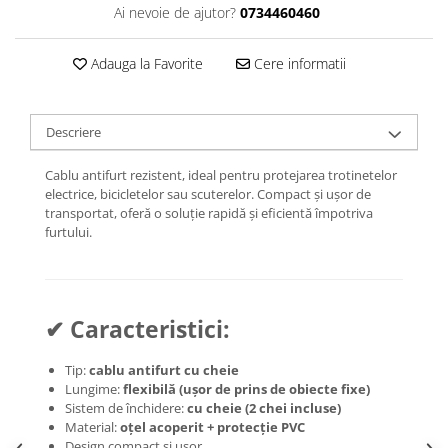
Jante
Ai nevoie de ajutor?
0734460460
Valve & extensii
Electronică
Adauga la Favorite
Cere informatii
Acceleratoare & comenzi
Display-uri / ecrane
Descriere
Lumini / iluminare
Motoare
Cablu antifurt rezistent, ideal pentru protejarea trotinetelor
Cabluri motoare
electrice, bicicletelor sau scuterelor. Compact și ușor de
transportat, oferă o soluție rapidă și eficientă împotriva
Senzori Hall
furtului.
BMS
Baterii
Controlere & Conversoare DC/DC
Încărcătoare
✔ Caracteristici:
Prize de încărcare
Cabluri pentru baterii
Tip:
cablu antifurt cu cheie
Lungime:
flexibilă (ușor de prins de obiecte fixe)
Componente baterii
Sistem de închidere:
cu cheie (2 chei incluse)
Localizatoare GPS
Material:
oțel acoperit + protecție PVC
Design compact și ușor