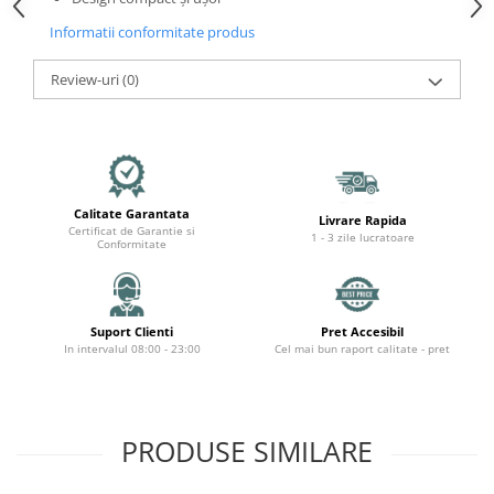
Mecanică
Informatii conformitate produs
Furci / mânere principale &
secundare
Review-uri
(0)
Pliere, pasadores & tije
Crickuri / suporturi parcare
Suspensii & amortizoare
Rulmenți
Transmisii & lanțuri
Calitate Garantata
Livrare Rapida
Claxoane / sonerii (timbres)
Certificat de Garantie si
1 - 3 zile lucratoare
Conformitate
Frâne
Discuri de frana
Plăcuțe de frână
Suport Clienti
Pret Accesibil
Etrieri
In intervalul 08:00 - 23:00
Cel mai bun raport calitate - pret
Cabluri de frână
Manete de frână
Consumabile & Unelte
PRODUSE SIMILARE
Conectori