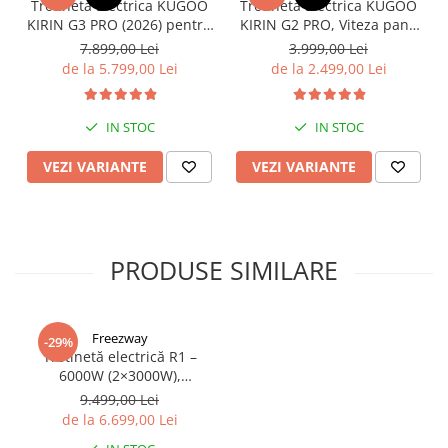
Trotineta Electrica KUGOO
Trotineta Electrica KUGOO
KIRIN G3 PRO (2026) pentru
KIRIN G2 PRO, Viteza pana
Teren Accidentat (Off-Road
la 45km/h, Autonomie
7.899,00 Lei
3.999,00 Lei
Electric Scooter) - Motor
55Km, Motor 600W, 48V
de la 5.799,00 Lei
de la 2.499,00 Lei
Dual 2x1200W, Autonomie
15Ah
de 80km, Viteză Până la
65km/h, Baterie 52V 23.2Ah
IN STOC
IN STOC
VEZI VARIANTE
VEZI VARIANTE
PRODUSE SIMILARE
Freezway
-29%
Trotinetă electrică R1 –
6000W (2×3000W),
autonomie 100 km, viteză
9.499,00 Lei
90 km/h, suspensie dublă,
de la 6.699,00 Lei
frâne hidraulice