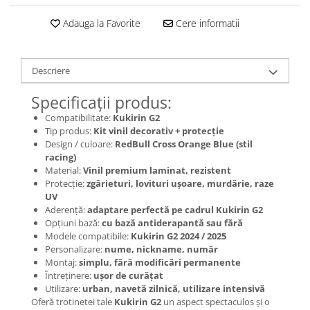
Jante
Valve & extensii
Adauga la Favorite
Cere informatii
Electronică
Acceleratoare & comenzi
Descriere
Display-uri / ecrane
Lumini / iluminare
Specificații produs:
Motoare
Compatibilitate:
Kukirin G2
Cabluri motoare
Tip produs:
Kit vinil decorativ + protecție
Design / culoare:
RedBull Cross Orange Blue (stil
Senzori Hall
racing)
BMS
Material:
Vinil premium laminat, rezistent
Protecție:
zgârieturi, lovituri ușoare, murdărie, raze
Baterii
UV
Controlere & Conversoare DC/DC
Aderență:
adaptare perfectă pe cadrul Kukirin G2
Încărcătoare
Opțiuni bază:
cu bază antiderapantă sau fără
Modele compatibile:
Kukirin G2 2024 / 2025
Prize de încărcare
Personalizare:
nume, nickname, număr
Cabluri pentru baterii
Montaj:
simplu, fără modificări permanente
Componente baterii
Întreținere:
ușor de curățat
Utilizare:
urban, navetă zilnică, utilizare intensivă
Localizatoare GPS
Oferă trotinetei tale
Kukirin G2
un aspect spectaculos și o