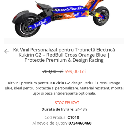
Trotinete Sub 3000 Lei
Trotinete cu Scaun
ATV 150cc
KuKirin G2 Pro
Suporturi pentru telefon
KuKirin G3
Trotinete Peste 3000 Lei
Trotinete cu Cheie
ATV 200cc
Oglinzi retrovizoare
KuKirin G2 Master
Trotinete cu Scaun
Trotinete cu Suspensii
ATV 1000W
Ornamente, stickere & viniluri
KuKirin G1 Pro
Iluminare decorativă
Trotinete cu Cheie
Trotinete cu Ghidon Reglabil
ATV 1500W
KuKirin V1 Pro
Protecții la coliziune
Trotinete cu Baterie Detașabilă
KuKirin V2
KuKirin S1 Max
Kit Vinil Personalizat pentru Trotinetă Electrică
KuKirin A1
Kukirin G2 – RedBull Cross Orange Blue |
Protecție Premium & Design Racing
KuKirin M4 Max
KuKirin G2 Ultra
700,00 Lei
599,00 Lei
KuKirin T3
Xiaomi Mi
Kit vinil premium pentru
Kukirin G2
, design RedBull Cross Orange
Blue, ideal pentru protecție și personalizare. Material rezistent, montaj
Roți și Anvelope
ușor și bază antiderapantă opțională.
Anvelope
STOC EPUIZAT
Anvelope pneumatice
Durata de livrare:
24-48h
Anvelope solide
Cod Produs:
C1010
Camere de aer
Ai nevoie de ajutor?
0734460460