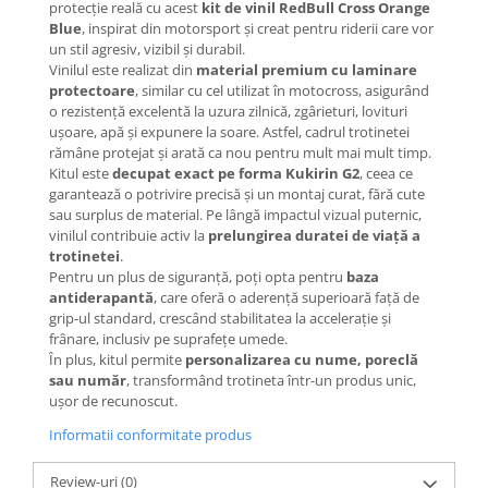
Mecanică
protecție reală cu acest
kit de vinil RedBull Cross Orange
Blue
, inspirat din motorsport și creat pentru riderii care vor
Furci / mânere principale &
un stil agresiv, vizibil și durabil.
secundare
Vinilul este realizat din
material premium cu laminare
Pliere, pasadores & tije
protectoare
, similar cu cel utilizat în motocross, asigurând
o rezistență excelentă la uzura zilnică, zgârieturi, lovituri
Crickuri / suporturi parcare
ușoare, apă și expunere la soare. Astfel, cadrul trotinetei
Suspensii & amortizoare
rămâne protejat și arată ca nou pentru mult mai mult timp.
Rulmenți
Kitul este
decupat exact pe forma Kukirin G2
, ceea ce
garantează o potrivire precisă și un montaj curat, fără cute
Transmisii & lanțuri
sau surplus de material. Pe lângă impactul vizual puternic,
Claxoane / sonerii (timbres)
vinilul contribuie activ la
prelungirea duratei de viață a
Frâne
trotinetei
.
Pentru un plus de siguranță, poți opta pentru
baza
Discuri de frana
antiderapantă
, care oferă o aderență superioară față de
Plăcuțe de frână
grip-ul standard, crescând stabilitatea la accelerație și
frânare, inclusiv pe suprafețe umede.
Etrieri
În plus, kitul permite
personalizarea cu nume, poreclă
Cabluri de frână
sau număr
, transformând trotineta într-un produs unic,
Manete de frână
ușor de recunoscut.
Consumabile & Unelte
Informatii conformitate produs
Conectori
Review-uri
(0)