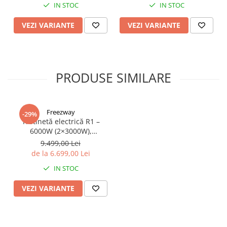
65km/h, Baterie 52V 23.2Ah
IN STOC
IN STOC
VEZI VARIANTE
VEZI VARIANTE
PRODUSE SIMILARE
Freezway
-29%
Trotinetă electrică R1 –
6000W (2×3000W),
autonomie 100 km, viteză
9.499,00 Lei
90 km/h, suspensie dublă,
de la 6.699,00 Lei
frâne hidraulice
IN STOC
VEZI VARIANTE