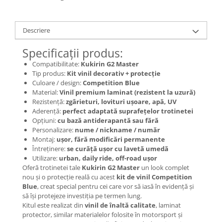
Jante
Valve & extensii
Electronică
Descriere
Acceleratoare & comenzi
Specificații produs:
Display-uri / ecrane
Compatibilitate:
Kukirin G2 Master
Lumini / iluminare
Tip produs:
Kit vinil decorativ + protecție
Motoare
Culoare / design:
Competition Blue
Material:
Vinil premium laminat (rezistent la uzură)
Cabluri motoare
Rezistență:
zgârieturi, lovituri ușoare, apă, UV
Senzori Hall
Aderență:
perfect adaptată suprafețelor trotinetei
BMS
Opțiuni:
cu bază antiderapantă sau fără
Personalizare:
nume / nickname / număr
Baterii
Montaj:
ușor, fără modificări permanente
Controlere & Conversoare DC/DC
Întreținere:
se curăță ușor cu lavetă umedă
Încărcătoare
Utilizare:
urban, daily ride, off-road ușor
Oferă trotinetei tale
Kukirin G2 Master
un look complet
Prize de încărcare
nou și o protecție reală cu acest
kit de vinil Competition
Cabluri pentru baterii
Blue
, creat special pentru cei care vor să iasă în evidență și
să își protejeze investiția pe termen lung.
Componente baterii
Kitul este realizat din
vinil de înaltă calitate
, laminat
Localizatoare GPS
protector, similar materialelor folosite în motorsport și