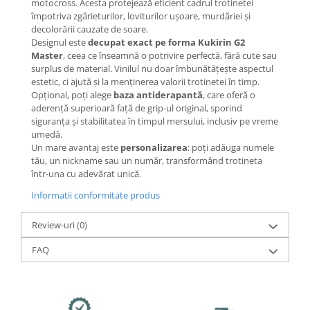
Mecanică
motocross. Acesta protejează eficient cadrul trotinetei
împotriva zgârieturilor, loviturilor ușoare, murdăriei și
Furci / mânere principale &
decolorării cauzate de soare.
secundare
Designul este
decupat exact pe forma Kukirin G2
Pliere, pasadores & tije
Master
, ceea ce înseamnă o potrivire perfectă, fără cute sau
surplus de material. Vinilul nu doar îmbunătățește aspectul
Crickuri / suporturi parcare
estetic, ci ajută și la menținerea valorii trotinetei în timp.
Suspensii & amortizoare
Opțional, poți alege
baza antiderapantă
, care oferă o
Rulmenți
aderență superioară față de grip-ul original, sporind
siguranța și stabilitatea în timpul mersului, inclusiv pe vreme
Transmisii & lanțuri
umedă.
Claxoane / sonerii (timbres)
Un mare avantaj este
personalizarea
: poți adăuga numele
tău, un nickname sau un număr, transformând trotineta
Frâne
într-una cu adevărat unică.
Discuri de frana
Informatii conformitate produs
Plăcuțe de frână
Etrieri
Review-uri
(0)
Cabluri de frână
FAQ
Manete de frână
Consumabile & Unelte
Conectori