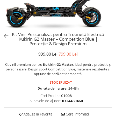
Trotinete Sub 3000 Lei
Trotinete cu Scaun
ATV 150cc
KuKirin G2 Pro
Suporturi pentru telefon
KuKirin G3
Trotinete Peste 3000 Lei
Trotinete cu Cheie
ATV 200cc
Oglinzi retrovizoare
KuKirin G2 Master
Trotinete cu Scaun
Trotinete cu Suspensii
ATV 1000W
Ornamente, stickere & viniluri
KuKirin G1 Pro
Iluminare decorativă
Trotinete cu Cheie
Trotinete cu Ghidon Reglabil
ATV 1500W
KuKirin V1 Pro
Protecții la coliziune
Trotinete cu Baterie Detașabilă
Kit Vinil Personalizat pentru Trotinetă Electrică
KuKirin V2
Kukirin G2 Master – Competition Blue |
KuKirin S1 Max
Protecție & Design Premium
KuKirin A1
999,00 Lei
799,00 Lei
KuKirin M4 Max
KuKirin G2 Ultra
Kit vinil premium pentru
Kukirin G2 Master
, ideal pentru protecție și
KuKirin T3
personalizare. Design sport Competition Blue, materiale rezistente și
opțiune de bază antiderapantă.
Xiaomi Mi
Roți și Anvelope
STOC EPUIZAT
Durata de livrare:
24-48h
Anvelope
Cod Produs:
C1008
Anvelope pneumatice
Ai nevoie de ajutor?
0734460460
Anvelope solide
Camere de aer
Adauga la Favorite
Cere informatii