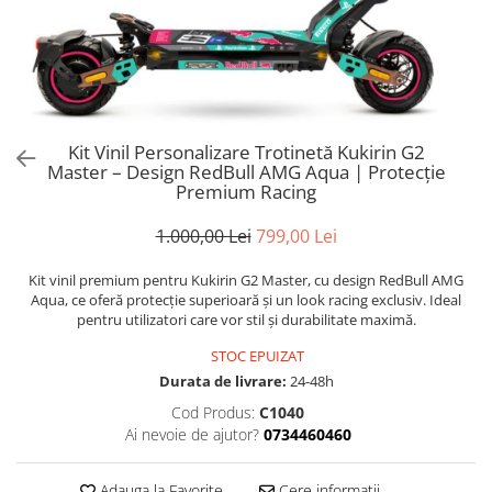
Trotinete Sub 3000 Lei
Trotinete cu Scaun
ATV 150cc
KuKirin G2 Pro
Suporturi pentru telefon
KuKirin G3
Trotinete Peste 3000 Lei
Trotinete cu Cheie
ATV 200cc
Oglinzi retrovizoare
KuKirin G2 Master
Trotinete cu Scaun
Trotinete cu Suspensii
ATV 1000W
Ornamente, stickere & viniluri
KuKirin G1 Pro
Iluminare decorativă
Trotinete cu Cheie
Trotinete cu Ghidon Reglabil
ATV 1500W
KuKirin V1 Pro
Protecții la coliziune
Trotinete cu Baterie Detașabilă
KuKirin V2
Kit Vinil Personalizare Trotinetă Kukirin G2
Master – Design RedBull AMG Aqua | Protecție
KuKirin S1 Max
Premium Racing
KuKirin A1
KuKirin M4 Max
1.000,00 Lei
799,00 Lei
KuKirin G2 Ultra
Kit vinil premium pentru Kukirin G2 Master, cu design RedBull AMG
KuKirin T3
Aqua, ce oferă protecție superioară și un look racing exclusiv. Ideal
Xiaomi Mi
pentru utilizatori care vor stil și durabilitate maximă.
Roți și Anvelope
STOC EPUIZAT
Anvelope
Durata de livrare:
24-48h
Anvelope pneumatice
Cod Produs:
C1040
Ai nevoie de ajutor?
0734460460
Anvelope solide
Camere de aer
Adauga la Favorite
Cere informatii