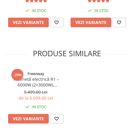
de 80km, Viteză Până la
65km/h, Baterie 52V 23.2Ah
IN STOC
IN STOC
VEZI VARIANTE
VEZI VARIANTE
PRODUSE SIMILARE
Freezway
-29%
Trotinetă electrică R1 –
6000W (2×3000W),
autonomie 100 km, viteză
9.499,00 Lei
90 km/h, suspensie dublă,
de la 6.699,00 Lei
frâne hidraulice
IN STOC
VEZI VARIANTE