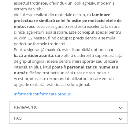
Mecanică
aspectul trotinetei, oferindu-i un look agresiv, modern și
extrem de vizibil.
Furci / mânere principale &
Vinilul este realizat din materiale de top, cu
laminare
secundare
protectoare similară celei folosite pe motocicletele de
Pliere, pasadores & tije
motocross
, ceea ce asigură o rezistență excelentă la uzura
Crickuri / suporturi parcare
zilnică, zgârieturi, apă și soare. Este conceput special pentru
Kukirin G2 Master, fiind decupat precis pentru a se mula
Suspensii & amortizoare
perfect pe formele trotinetei.
Rulmenți
Pentru siguranță maximă, este disponibilă opțiunea
cu
bază antiderapantă
, care oferă o aderență superioară față
Transmisii & lanțuri
de grip-ul original, ideală pentru mers sportiv sau utilizare
Claxoane / sonerii (timbres)
intensă. În plus, kitul poate fi
personalizat cu nume sau
Frâne
număr
, făcând trotineta unică și ușor de recunoscut.
Acest produs este recomandat utilizatorilor care vor un
Discuri de frana
upgrade real, atât estetic, cât și funcțional.
Plăcuțe de frână
Informatii conformitate produs
Etrieri
Cabluri de frână
Review-uri
(0)
Manete de frână
FAQ
Consumabile & Unelte
Conectori