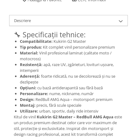
Jante
Valve & extensii
Electronică
Descriere
Acceleratoare & comenzi
🔧 Specificații tehnice:
Display-uri / ecrane
Compatibilitate:
Kukirin G2 Master
Lumini / iluminare
Tip produs:
Kit complet vinil personalizare premium
Motoare
Material:
Vinil profesional laminat (calitate moto /
Cabluri motoare
motocross)
Rezistență:
apă, raze UV, zgârieturi, lovituri ușoare,
Senzori Hall
intemperii
BMS
Aderență:
foarte ridicată, nu se decolorează și nu se
Baterii
dezlipește
Opțiuni:
cu bază antiderapantă sau fără bază
Controlere & Conversoare DC/DC
Personalizare:
nume, nickname, număr
Încărcătoare
Design:
RedBull AMG Aqua – motorsport premium
Montaj:
precis, fără scule speciale
Prize de încărcare
Utilizare:
urban, sportiv, daily ride intensiv
Cabluri pentru baterii
Kitul de vinil
Kukirin G2 Master – RedBull AMG Aqua
este
Componente baterii
un produs premium destinat celor care vor maximum de
stil, protecție și exclusivitate. Inspirat din motorsport și
Localizatoare GPS
design racing profesional, acest kit transformă complet