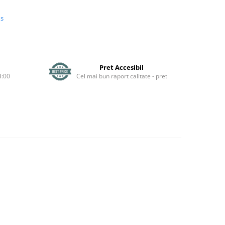
us
Pret Accesibil
3:00
Cel mai bun raport calitate - pret