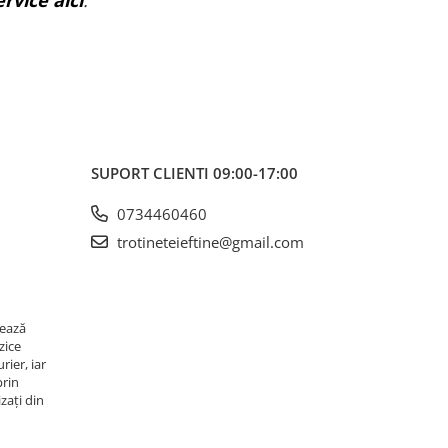
rvice aici
.
SUPORT CLIENTI
09:00-17:00
0734460460
trotineteieftine@gmail.com
rează
zice
rier, iar
prin
zați din