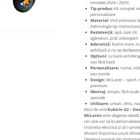
(modele 2024 / 2025)
Tip produs:
Kit complet vin
personalizare
Material:
Vinil premium l
(tehnologie tip motocross)
Rezistență:
apă, raze UV,
zgârieturi, praf, intemperii
Aderență:
foarte mare, nu
exfoliază și nu se dezlipeșt
Opțiuni:
cu bază antidera
sau fără bază
Personalizare:
nume, nic
sau număr
Design:
McLaren – sport, r
premium
Montaj:
simplu, fără scule
speciale
Utilizare:
urban, zilnic, na
Kitul de vinil
Kukirin G2 – De
McLaren
este alegerea ideală
cei care vor să își personalizez
trotineta electrică și să o prot
eficient împotriva uzurii zilnice
Designul inspirat din motorsp