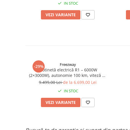
IN STOC
VEZI VARIANTE
Freezway
-29%
Trotinetă electrică R1 – 6000W
(2×3000W), autonomie 100 km, viteză 90
km/h, suspensie dublă, frâne hidraulice
9.499,00 Lei
de la 6.699,00 Lei
IN STOC
VEZI VARIANTE