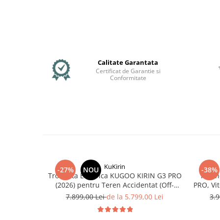
Organizatoare cabluri
Unelte & truse
Adezivi & pastă termoconductoare
Rulouri de nichel
Tuburi termocontractabile
Calitate Garantata
Șuruburi / kituri prindere
Certificat de Garantie si
Publicitate & elemente expo
Conformitate
KuKirin
-27%
NOU
-38%
Trotineta Electrica KUGOO KIRIN G3 PRO
Troti
(2026) pentru Teren Accidentat (Off-
PRO, Vi
Road Electric Scooter) - Motor Dual
55
7.899,00 Lei
de la 5.799,00 Lei
3.9
2x1200W, Autonomie de 80km, Viteză
Până la 65km/h, Baterie 52V 23.2Ah