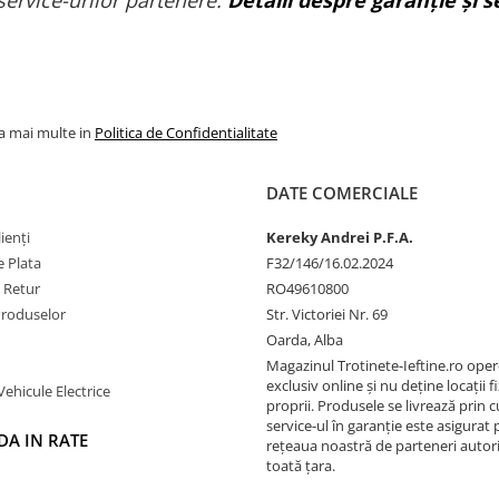
service-urilor partenere.
Detalii despre garanție și se
la mai multe in
Politica de Confidentialitate
DATE COMERCIALE
ienți
Kereky Andrei P.F.A.
 Plata
F32/146/16.02.2024
e Retur
RO49610800
Produselor
Str. Victoriei Nr. 69
Oarda, Alba
Magazinul Trotinete-Ieftine.ro ope
exclusiv online și nu deține locații fi
Vehicule Electrice
proprii. Produsele se livrează prin cu
service-ul în garanție este asigurat 
A IN RATE
rețeaua noastră de parteneri autori
toată țara.