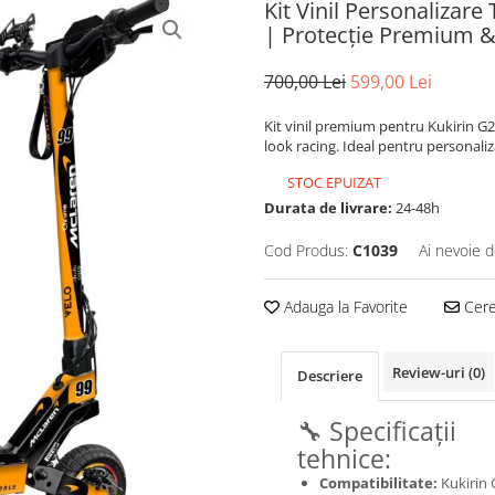
Kit Vinil Personalizar
| Protecție Premium & 
700,00 Lei
599,00 Lei
Kit vinil premium pentru Kukirin G2,
look racing. Ideal pentru personalizar
STOC EPUIZAT
Durata de livrare:
24-48h
Cod Produs:
C1039
Ai nevoie d
Adauga la Favorite
Cere 
Review-uri
(0)
Descriere
🔧 Specificații
tehnice:
Compatibilitate:
Kukirin 