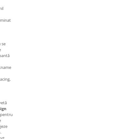
il
aminat
 se
e
pantă
kname
acing,
vetă
sign
 pentru
e
ejeze
.
ort