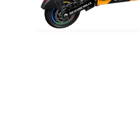
Jante
Valve & extensii
Electronică
Acceleratoare & comenzi
Display-uri / ecrane
Lumini / iluminare
Motoare
Cabluri motoare
Senzori Hall
BMS
Baterii
Controlere & Conversoare DC/DC
Încărcătoare
Prize de încărcare
Cabluri pentru baterii
Componente baterii
Localizatoare GPS