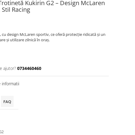
e Trotinetă Kukirin G2 – Design McLaren
Stil Racing
 cu design McLaren sportiv, ce oferă protecție ridicată și un
e și utilizare zilnică în oraș.
e ajutor?
0734460460
informatii
FAQ
G2