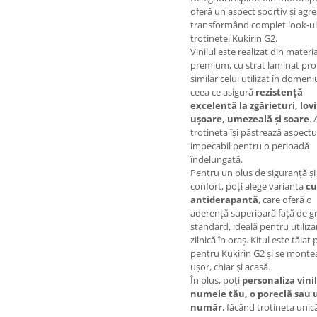
oferă un aspect sportiv și agre
transformând complet look-ul
trotinetei Kukirin G2.
Vinilul este realizat din materi
premium, cu strat laminat pro
similar celui utilizat în domen
ceea ce asigură
rezistență
excelentă la zgârieturi, lovi
ușoare, umezeală și soare
. 
trotineta își păstrează aspectu
impecabil pentru o perioadă
îndelungată.
Pentru un plus de siguranță și
confort, poți alege varianta
cu
antiderapantă
, care oferă o
aderență superioară față de gr
standard, ideală pentru utiliza
zilnică în oraș. Kitul este tăiat 
pentru Kukirin G2 și se monte
ușor, chiar și acasă.
În plus, poți
personaliza vini
numele tău, o poreclă sau 
număr
, făcând trotineta unic