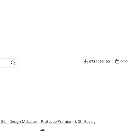
0734460460
0,00
in G2 – Design McLaren | Protecție Premium & Stil Racing