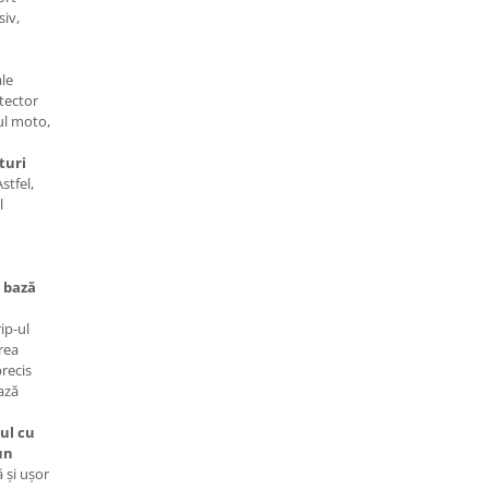
siv,
ale
tector
iul moto,
turi
Astfel,
l
 bază
ip-ul
rea
precis
ază
lul cu
un
ă și ușor