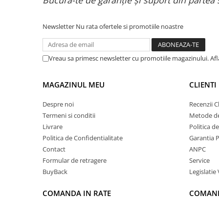
Bucură-te de garanție și suport din partea 
Newsletter
Nu rata ofertele si promotiile noastre
Vreau sa primesc newsletter cu promotiile magazinului. Af
MAGAZINUL MEU
CLIENTI
Despre noi
Recenzii Cl
Termeni si conditii
Metode de
Livrare
Politica d
Politica de Confidentialitate
Garantia 
Contact
ANPC
Formular de retragere
Service
BuyBack
Legislatie 
COMANDA IN RATE
COMAND