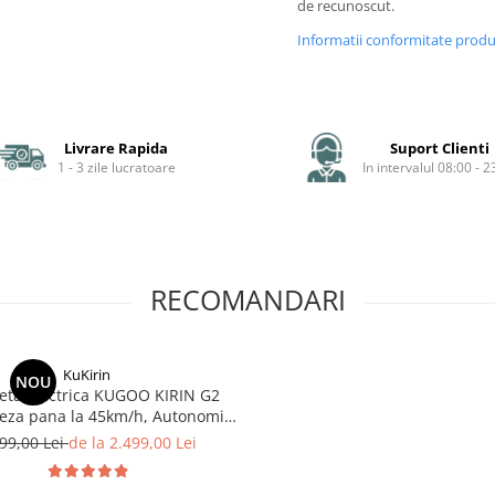
de recunoscut.
Informatii conformitate prod
Livrare Rapida
Suport Clienti
1 - 3 zile lucratoare
In intervalul 08:00 - 2
RECOMANDARI
KuKirin
NOU
neta Electrica KUGOO KIRIN G2
teza pana la 45km/h, Autonomie
Km, Motor 600W, 48V 15Ah
99,00 Lei
de la 2.499,00 Lei