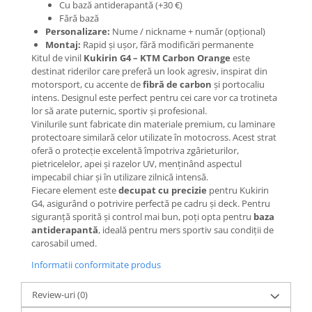
Mecanică
Cu bază antiderapantă (+30 €)
Fără bază
Furci / mânere principale &
Personalizare:
Nume / nickname + număr (opțional)
secundare
Montaj:
Rapid și ușor, fără modificări permanente
Pliere, pasadores & tije
Kitul de vinil
Kukirin G4 – KTM Carbon Orange
este
destinat riderilor care preferă un look agresiv, inspirat din
Crickuri / suporturi parcare
motorsport, cu accente de
fibră de carbon
și portocaliu
Suspensii & amortizoare
intens. Designul este perfect pentru cei care vor ca trotineta
Rulmenți
lor să arate puternic, sportiv și profesional.
Vinilurile sunt fabricate din materiale premium, cu laminare
Transmisii & lanțuri
protectoare similară celor utilizate în motocross. Acest strat
Claxoane / sonerii (timbres)
oferă o protecție excelentă împotriva zgârieturilor,
Frâne
pietricelelor, apei și razelor UV, menținând aspectul
impecabil chiar și în utilizare zilnică intensă.
Discuri de frana
Fiecare element este
decupat cu precizie
pentru Kukirin
Plăcuțe de frână
G4, asigurând o potrivire perfectă pe cadru și deck. Pentru
siguranță sporită și control mai bun, poți opta pentru
baza
Etrieri
antiderapantă
, ideală pentru mers sportiv sau condiții de
Cabluri de frână
carosabil umed.
Manete de frână
Informatii conformitate produs
Consumabile & Unelte
Review-uri
(0)
Conectori