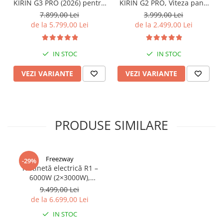
KIRIN G3 PRO (2026) pentru
KIRIN G2 PRO, Viteza pana
Teren Accidentat (Off-Road
la 45km/h, Autonomie
7.899,00 Lei
3.999,00 Lei
Electric Scooter) - Motor
55Km, Motor 600W, 48V
de la 5.799,00 Lei
de la 2.499,00 Lei
Dual 2x1200W, Autonomie
15Ah
de 80km, Viteză Până la
65km/h, Baterie 52V 23.2Ah
IN STOC
IN STOC
VEZI VARIANTE
VEZI VARIANTE
PRODUSE SIMILARE
Freezway
-29%
Trotinetă electrică R1 –
6000W (2×3000W),
autonomie 100 km, viteză
9.499,00 Lei
90 km/h, suspensie dublă,
de la 6.699,00 Lei
frâne hidraulice
IN STOC