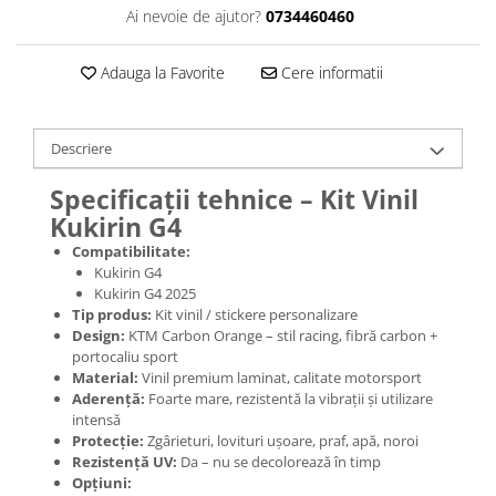
Jante
Ai nevoie de ajutor?
0734460460
Valve & extensii
Electronică
Adauga la Favorite
Cere informatii
Acceleratoare & comenzi
Display-uri / ecrane
Descriere
Lumini / iluminare
Motoare
Specificații tehnice – Kit Vinil
Cabluri motoare
Kukirin G4
Senzori Hall
Compatibilitate:
BMS
Kukirin G4
Kukirin G4 2025
Baterii
Tip produs:
Kit vinil / stickere personalizare
Controlere & Conversoare DC/DC
Design:
KTM Carbon Orange – stil racing, fibră carbon +
Încărcătoare
portocaliu sport
Material:
Vinil premium laminat, calitate motorsport
Prize de încărcare
Aderență:
Foarte mare, rezistentă la vibrații și utilizare
Cabluri pentru baterii
intensă
Componente baterii
Protecție:
Zgârieturi, lovituri ușoare, praf, apă, noroi
Rezistență UV:
Da – nu se decolorează în timp
Localizatoare GPS
Opțiuni: