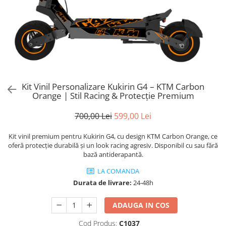
Trotinete Sub 3000 Lei
Trotinete cu Scaun
ATV 150cc
KuKirin G2 Pro
Suporturi pentru telefon
KuKirin G3
Trotinete Peste 3000 Lei
Trotinete cu Cheie
ATV 200cc
Oglinzi retrovizoare
KuKirin G2 Master
Trotinete cu Scaun
Trotinete cu Suspensii
ATV 1000W
Ornamente, stickere & viniluri
KuKirin G1 Pro
Iluminare decorativă
Trotinete cu Cheie
Trotinete cu Ghidon Reglabil
ATV 1500W
KuKirin V1 Pro
Protecții la coliziune
Trotinete cu Baterie Detașabilă
KuKirin V2
KuKirin S1 Max
Kit Vinil Personalizare Kukirin G4 – KTM Carbon
KuKirin A1
Orange | Stil Racing & Protecție Premium
KuKirin M4 Max
700,00 Lei
599,00 Lei
KuKirin G2 Ultra
KuKirin T3
Kit vinil premium pentru Kukirin G4, cu design KTM Carbon Orange, ce
Xiaomi Mi
oferă protecție durabilă și un look racing agresiv. Disponibil cu sau fără
bază antiderapantă.
Roți și Anvelope
LA COMANDA
Anvelope
Durata de livrare:
24-48h
Anvelope pneumatice
Anvelope solide
ADAUGA IN COS
Camere de aer
Cod Produs:
C1037