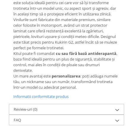
Mecanică
este soluția ideală pentru cei care vor să își transforme
trotineta într-un model unic, cu aspect sport și agresiv, dar
Furci / mânere principale &
în același timp să o protejeze eficient în utilizarea zilnică.
secundare
Vinilurile sunt fabricate din materiale premium, similare
Pliere, pasadores & tije
celor folosite în motorsport, având un strat protector
Crickuri / suporturi parcare
laminat care oferă rezistență excelentă la zgârieturi,
pietricele, lovituri ușoare și condiții meteo dificile. Designul
Suspensii & amortizoare
este tăiat precis pentru Kukirin G2, astfel încât să se muleze
Rulmenți
perfect pe formele trotinetei.
Kitul poate fi comandat
cu sau fără bază antiderapantă
,
Transmisii & lanțuri
baza fiind ideală pentru un plus de siguranță, stabilitate și
Claxoane / sonerii (timbres)
control, mai ales în condiții de ploaie sau drumuri
Frâne
denivelate.
Un mare avantaj este
personalizarea
: poți adăuga numele
Discuri de frana
tău, un nickname sau un număr, transformând trotineta
Plăcuțe de frână
într-un model cu adevărat personal.
Etrieri
Informatii conformitate produs
Cabluri de frână
Review-uri
(0)
Manete de frână
Consumabile & Unelte
FAQ
Conectori