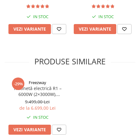
Dual 2x1200W, Autonomie
15Ah
de 80km, Viteză Până la
65km/h, Baterie 52V 23.2Ah
IN STOC
IN STOC
VEZI VARIANTE
VEZI VARIANTE
PRODUSE SIMILARE
Freezway
-29%
Trotinetă electrică R1 –
6000W (2×3000W),
autonomie 100 km, viteză
9.499,00 Lei
90 km/h, suspensie dublă,
de la 6.699,00 Lei
frâne hidraulice
IN STOC
VEZI VARIANTE