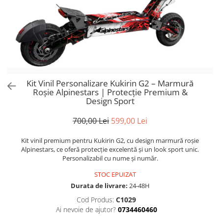
Trotinete Sub 3000 Lei
Trotinete cu Scaun
ATV 150cc
KuKirin G2 Pro
Suporturi pentru telefon
KuKirin G3
Trotinete Peste 3000 Lei
Trotinete cu Cheie
ATV 200cc
Oglinzi retrovizoare
KuKirin G2 Master
Trotinete cu Scaun
Trotinete cu Suspensii
ATV 1000W
Ornamente, stickere & viniluri
KuKirin G1 Pro
Iluminare decorativă
Trotinete cu Cheie
Trotinete cu Ghidon Reglabil
ATV 1500W
KuKirin V1 Pro
Protecții la coliziune
Trotinete cu Baterie Detașabilă
KuKirin V2
KuKirin S1 Max
Kit Vinil Personalizare Kukirin G2 – Marmură
KuKirin A1
Roșie Alpinestars | Protecție Premium &
Design Sport
KuKirin M4 Max
KuKirin G2 Ultra
700,00 Lei
599,00 Lei
KuKirin T3
Kit vinil premium pentru Kukirin G2, cu design marmură roșie
Xiaomi Mi
Alpinestars, ce oferă protecție excelentă și un look sport unic.
Roți și Anvelope
Personalizabil cu nume și număr.
Anvelope
STOC EPUIZAT
Anvelope pneumatice
Durata de livrare:
24-48H
Anvelope solide
Cod Produs:
C1029
Camere de aer
Ai nevoie de ajutor?
0734460460