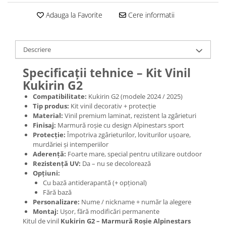
Jante
Valve & extensii
Adauga la Favorite
Cere informatii
Electronică
Acceleratoare & comenzi
Descriere
Display-uri / ecrane
Lumini / iluminare
Specificații tehnice – Kit Vinil
Kukirin G2
Motoare
Cabluri motoare
Compatibilitate:
Kukirin G2 (modele 2024 / 2025)
Tip produs:
Kit vinil decorativ + protecție
Senzori Hall
Material:
Vinil premium laminat, rezistent la zgârieturi
BMS
Finisaj:
Marmură roșie cu design Alpinestars sport
Baterii
Protecție:
Împotriva zgârieturilor, loviturilor ușoare,
murdăriei și intemperiilor
Controlere & Conversoare DC/DC
Aderență:
Foarte mare, special pentru utilizare outdoor
Încărcătoare
Rezistență UV:
Da – nu se decolorează
Opțiuni:
Prize de încărcare
Cu bază antiderapantă (+ opțional)
Cabluri pentru baterii
Fără bază
Componente baterii
Personalizare:
Nume / nickname + număr la alegere
Montaj:
Ușor, fără modificări permanente
Localizatoare GPS
Kitul de vinil
Kukirin G2 – Marmură Roșie Alpinestars