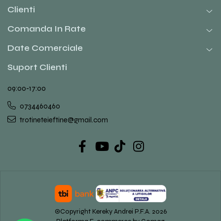
Clienti
Comanda In Rate
Date Comerciale
Suport Clienti
09:00-17:00
0734460460
trotineteieftine@gmail.com
©Copyright Kereky Andrei P.F.A. 2026