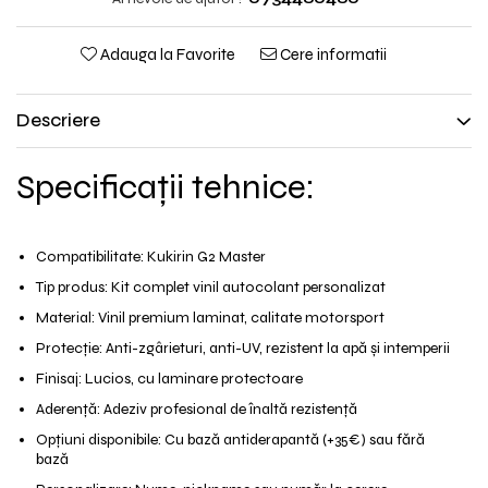
Jante
Valve & extensii
Adauga la Favorite
Cere informatii
Electronică
Acceleratoare & comenzi
Descriere
Display-uri / ecrane
Lumini / iluminare
Specificații tehnice:
Motoare
Cabluri motoare
Senzori Hall
Compatibilitate: Kukirin G2 Master
BMS
Tip produs: Kit complet vinil autocolant personalizat
Baterii
Material: Vinil premium laminat, calitate motorsport
Controlere & Conversoare DC/DC
Încărcătoare
Protecție: Anti-zgârieturi, anti-UV, rezistent la apă și intemperii
Prize de încărcare
Finisaj: Lucios, cu laminare protectoare
Cabluri pentru baterii
Aderență: Adeziv profesional de înaltă rezistență
Componente baterii
Opțiuni disponibile: Cu bază antiderapantă (+35€) sau fără
bază
Localizatoare GPS