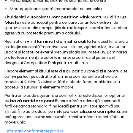
Mecanică
Personalizare: Nume, nickname sau număr la cerere
Montaj: Aplicare ușoară (recomandat cu aer cald)
Furci / mânere principale & secundare
Pliere, pasadores & tije
Kitul de vinil autocolant
Competition Pink
pentru
Kukirin G2
Master
este conceput pentru cei care vor un look extrem de
Crickuri / suporturi parcare
sportiv, inspirat din competițiile de motorsport, combinând estetica
Suspensii & amortizoare
agresivă cu protecția premium a cadrului.
Rulmenți
Realizat din
vinil laminat de înaltă calitate
, acest kit oferă o
protecție excelentă împotriva uzurii zilnice, zgârieturilor, loviturilor
Transmisii & lanțuri
ușoare și factorilor externi precum ploaia sau razele UV. Laminarea
Claxoane / sonerii (timbres)
protectoare menține culorile intense și contrastul puternic al
designului Competition Pink pentru mult timp.
Frâne
Fiecare element al kitului este
decupat cu precizie
pentru a se
Discuri de frana
potrivi perfect pe cadrul, platforma și componentele cheie ale
Plăcuțe de frână
modelului Kukirin G2 Master, fără a afecta funcționalitatea sau
accesul la șuruburi și elemente mobile.
Etrieri
Pentru un plus de siguranță și control, kitul este disponibil opțional
Cabluri de frână
cu
bază antiderapantă
, care oferă o aderență superioară
Manete de frână
față de banda standard, fiind ideală pentru utilizare sportivă sau
Consumabile & Unelte
zilnică. În plus, produsul permite
personalizare completă
, prin
adăugarea unui nume sau număr, transformând trotineta într-un
Conectori
model unic.
Organizatoare cabluri
Informatii conformitate produs