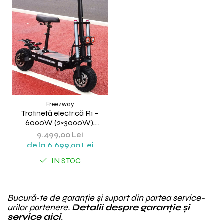
Freezway
Trotinetă electrică R1 –
6000W (2×3000W),
autonomie 100 km, viteză 90
9.499,00 Lei
km/h, suspensie dublă, frâne
de la 6.699,00 Lei
hidraulice
IN STOC
Bucură-te de garanție și suport din partea service-
urilor partenere.
Detalii despre garanție și
service aici
.