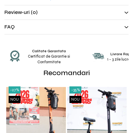
Unelte & truse
Adezivi & pastă termoconductoare
Review-uri
(0)
Rulouri de nichel
Tuburi termocontractabile
FAQ
Șuruburi / kituri prindere
Publicitate & elemente expo
Calitate Garantata
Livrare Rapi
Certificat de Garantie si
1 - 3 zile lucra
Conformitate
Recomandari
-27%
-35%
NOU
NOU